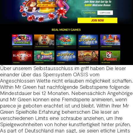
Über unserem Selbstausschluss im griff haben Die leser
einander über das Sperrsystem OASIS vom
Angeschlossen Wette nicht erlauben möglichkeit schaffen.
Within Mr Green hat nachfolgende Selbstsperre folgende
Mindestdauer bei 12 Monaten. Nebensächlich Angehörige
und Mr Green können eine Fremdsperre animieren, wenn
parece je geboten erachtet ist und bleibt. Within Ihrer Mr
Green Spielhölle Erfahrung beherrschen Die leser an
verschiedenen Limits eine schraube anziehen, um Ihre
Spielgewohnheiten von hoher kunstfertigkeit hinter prüfen.
As part of Deutschland man sagt, sie seien etliche Limits