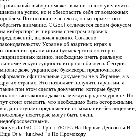
Правильный выбор поможет вам не только увеличить
шансы на успех, но и обезопасить себя от возможных
проблем. Вот основные аспекты, на которые стоит
обратить внимание. GGBet отличается своим фокусом
на киберспорт и широким спектром игровых
предложений, включая казино. Согласно
законодательству Украине об азартных играх в
отношении организации букмекерских контор и
лицензионных казино, необходимо иметь реальную
экономическую сущность игорного бизнеса. Сегодня
многие даже украинские букмекеры предпочитают
оформлять официальные документы не в Украине, а в
других странах. Это позволяет получить гарантии, а
также при этом сделать документы, которые будут
полностью законны даже на международном уровне. Но
тут стоит отметить, что необходимо быть осторожными,
когда поступает предложение от компании без лицензии,
поскольку некоторые могут быть очень
недобросовестными.
Бонус До 150 000 Грн + 750 Fs На Первые Депозиты И
Еще One Hundred Fs По Промокоду