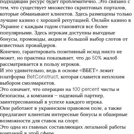
подходящий ресурс будет проблематично. Это связано с
тем, что существует множество скриптовых порталов,
которые обманывают клиентов. Здесь размещены только
лучшие казино с хорошей репутацией. Онлайн казино в
Украине с каждым годом становятся все более
популярными. Здесь игрокам доступны выгодные
бонусы, промокоды, акции и большой выбор слотов от
известных провайдеров.
Конечно, гарантировать позитивный исход никто не
может, но практика показывает, что до 50% жалоб
рассматривается в пользу игроков.
И это удивительно, ведь в основе «ВБЕТ» лежит
платформа BetConstruct, которая славится неплохим
выбором смолмаркетов.
Это означает, что операции на 100 percent чисты и
безопасны, а компания – надежный партнер,
заинтересованный в успехе каждого игрока.
Они работают в украинском правовом поле, а также
предлагают клиентам интересные бонусы и обширные
возможности для ставок на спорт.
Это одна из главных составляющих легальной работы
компаний в этой сфере.