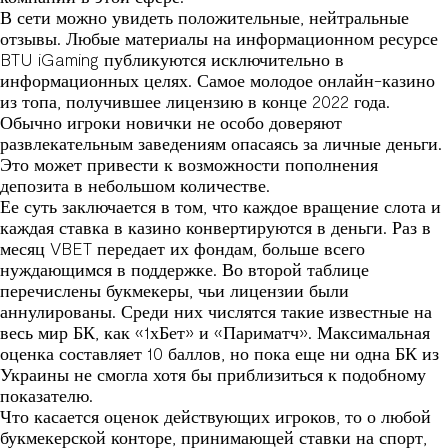
В сети можно увидеть положительные, нейтральные
отзывы. Любые материалы на информационном ресурсе
BTU iGaming публикуются исключительно в
информационных целях. Самое молодое онлайн-казино
из топа, получившее лицензию в конце 2022 года.
Обычно игроки новички не особо доверяют
развлекательным заведениям опасаясь за личные деньги.
Это может привести к возможности пополнения
депозита в небольшом количестве.
Ее суть заключается в том, что каждое вращение слота и
каждая ставка в казино конвертируются в деньги. Раз в
месяц VBET передает их фондам, больше всего
нуждающимся в поддержке. Во второй таблице
перечислены букмекеры, чьи лицензии были
аннулированы. Среди них числятся такие известные на
весь мир БК, как «1хБет» и «Париматч». Максимальная
оценка составляет 10 баллов, но пока еще ни одна БК из
Украины не смогла хотя бы приблизиться к подобному
показателю.
Что касается оценок действующих игроков, то о любой
букмекерской конторе, принимающей ставки на спорт,