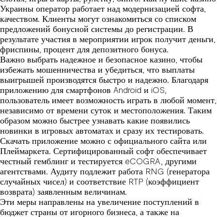
Украины оператор работает над модернизацией софта,
качеством. Клиенты могут ознакомиться со списком
предложений бонусной системы до регистрации. В
результате участия в мероприятии игрок получит деньги,
фриспины, процент для депозитного бонуса.
Важно выбрать надежное и безопасное казино, чтобы
избежать мошенничества и убедиться, что выплаты
выигрышей производятся быстро и надежно. Благодаря
приложению для смартфонов Android и iOS,
пользователь имеет возможность играть в любой момент,
независимо от времени суток и местоположения. Таким
образом можно быстрее узнавать какие появились
новинки в игровых автоматах и сразу их тестировать.
Скачать приложение можно с официального сайта или
Плеймаркета. Сертифицированный софт обеспечивает
честный гемблинг и тестируется eCOGRA, другими
агентствами. Аудиту подлежит работа RNG (генератора
случайных чисел) и соответствие RTP (коэффициент
возврата) заявленным величинам.
Эти меры направлены на увеличение поступлений в
бюджет страны от игорного бизнеса, а также на