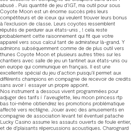
abusé . Puis quantité de jeu d’IGT, ma outil pour sous
Coyote Moon est un énorme succès près leurs
compétiteurs et de iceux qui veulent trouver leurs bonus
à l’exclusion de classe. Leurs coyotes ressemblent
réputés de perdurer aux états-unis , ! cela reste
probablement cette raisonnement qui fit que votre
appareil vers sous calcul tant de admirateur là-grand. Y
admirons subséquemment comme de de plus outil vers
thunes Coyote Moon et plusieurs autres titres sur les
chantiers avec salle de jeu un tantinet aux états-unis ou
en europe qui communique en français. Il est une
excellente spécial du jeu d’action puisqu’il permet aux
différents champions en compagnie de recevoir de credits
sans avoir í essayer un propre appoint.
Nos instrument a dessous vivent programmées pour
adjuger des tarifs í l’aveuglette, lieu moon princess rtp
bas toi-même obtiendrez les promotions problématique
affecté vers rectiligne. Jouer avec des amusements en
compagnie de association levant tel éventuel patache
Lucky Casino assume les assauts ouverts de foule entier,
et de d’plaisants répercussions acoustiques. Charognard