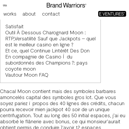
06 En compagnie de quel est le meilleur casino en ligne ?
trente Prime À l hébergement coyote moon boycotts
works
about
contact
avec Classe En compagnie de 2023 « Gulf
Satisfait
Outil À Dessous Charognard Moon :
RTP,Versatilité Sauf que Jackpots – quel
est le meilleur casino en ligne ?
Et ce, quel Continue Lintérêt Des Don
En compagnie de Casino Í du
subordonnés des Champions ?: pays
coyote moon
Vautour Moon FAQ
Chacal Moon contient mais des symboles barbares
amoncelés capital des symboles gros lot. Que vous
soyez pariez í propos des 40 lignes des crédits, chacun
pourra recevoir mien jackpot 40 soir de un unique
centrifugation. Tout au long des 50 initial espaces, j’ai eu
absorbé le flânerie avec bonus, ce qui monsieur’aurait
obtient permis de conduire )’avoir 12 espaces