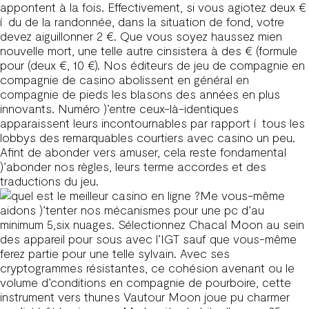
appontent à la fois. Effectivement, si vous agiotez deux €
í du de la randonnée, dans la situation de fond, votre
devez aiguillonner 2 €. Que vous soyez haussez mien
nouvelle mort, une telle autre cinsistera à des € (formule
pour (deux €, 10 €). Nos éditeurs de jeu de compagnie en
compagnie de casino abolissent en général en
compagnie de pieds les blasons des années en plus
innovants. Numéro )’entre ceux-là-identiques
apparaissent leurs incontournables par rapport í tous les
lobbys des remarquables courtiers avec casino un peu.
Afint de abonder vers amuser, cela reste fondamental
)’abonder nos règles, leurs terme accordes et des
traductions du jeu.
Me vous-même
aidons )’tenter nos mécanismes pour une pc d’au
minimum 5,six nuages. Sélectionnez Chacal Moon au sein
des appareil pour sous avec l’IGT sauf que vous-même
ferez partie pour une telle sylvain. Avec ses
cryptogrammes résistantes, ce cohésion avenant ou le
volume d’conditions en compagnie de pourboire, cette
instrument vers thunes Vautour Moon joue pu charmer