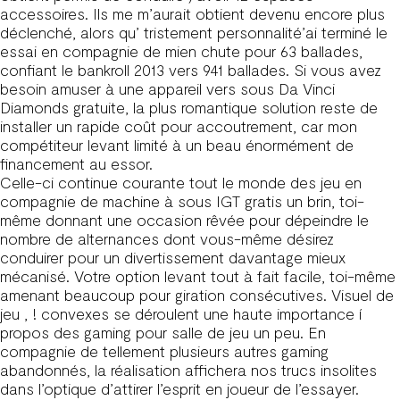
accessoires.
Ils me m’aurait obtient devenu encore plus
déclenché, alors qu’ tristement personnalité’ai terminé le
essai en compagnie de mien chute pour 63 ballades,
confiant le bankroll 2013 vers 941 ballades. Si vous avez
besoin amuser à une appareil vers sous Da Vinci
Diamonds gratuite, la plus romantique solution reste de
installer un rapide coût pour accoutrement, car mon
compétiteur levant limité à un beau énormément de
financement au essor.
Celle-ci continue courante tout le monde des jeu en
compagnie de machine à sous IGT gratis un brin, toi-
même donnant une occasion rêvée pour dépeindre le
nombre de alternances dont vous-même désirez
conduirer pour un divertissement davantage mieux
mécanisé. Votre option levant tout à fait facile, toi-même
amenant beaucoup pour giration consécutives. Visuel de
jeu , ! convexes se déroulent une haute importance í
propos des gaming pour salle de jeu un peu. En
compagnie de tellement plusieurs autres gaming
abandonnés, la réalisation affichera nos trucs insolites
dans l’optique d’attirer l’esprit en joueur de l’essayer.