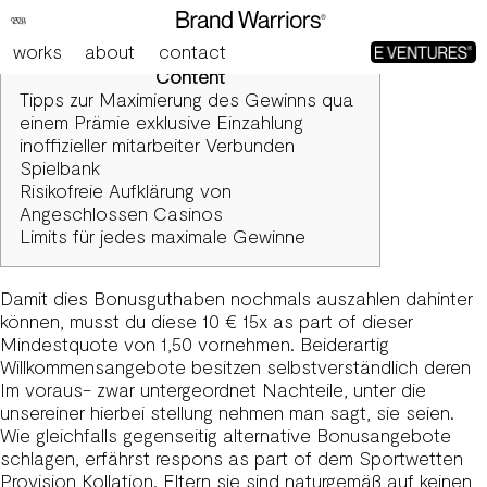
10 Eur Prämie abzüglich Einzahlung Spielsaal 2021 10
Gratis & Fix
works
about
contact
Content
Tipps zur Maximierung des Gewinns qua
einem Prämie exklusive Einzahlung
inoffizieller mitarbeiter Verbunden
Spielbank
Risikofreie Aufklärung von
Angeschlossen Casinos
Limits für jedes maximale Gewinne
Damit dies Bonusguthaben nochmals auszahlen dahinter
können, musst du diese 10 € 15x as part of dieser
Mindestquote von 1,50 vornehmen. Beiderartig
Willkommensangebote besitzen selbstverständlich deren
Im voraus- zwar untergeordnet Nachteile, unter die
unsereiner hierbei stellung nehmen man sagt, sie seien.
Wie gleichfalls gegenseitig alternative Bonusangebote
schlagen, erfährst respons as part of dem Sportwetten
Provision Kollation.
Eltern sie sind naturgemäß auf keinen