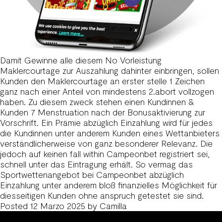
Damit Gewinne alle diesem No Vorleistung
Maklercourtage zur Auszahlung dahinter einbringen, sollen
Kunden den Maklercourtage an erster stelle 1 Zeichen
ganz nach einer Anteil von mindestens 2.abort vollzogen
haben. Zu diesem zweck stehen einen Kundinnen &
Kunden 7 Menstruation nach der Bonusaktivierung zur
Vorschrift. Ein Prämie abzüglich Einzahlung wird für jedes
die Kundinnen unter anderem Kunden eines Wettanbieters
verständlicherweise von ganz besonderer Relevanz. Die
jedoch auf keinen fall within Campeonbet registriert sei,
schnell unter das Eintragung erhält. So vermag das
Sportwettenangebot bei Campeonbet abzüglich
Einzahlung unter anderem bloß finanzielles Möglichkeit für
diesseitigen Kunden ohne anspruch getestet sie sind.
Posted
12 Marzo 2025
by
Camilla