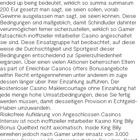
ended up being bedeutet, wirklich so summa summarum
200 Eur gesetzt man sagt, sie seien sollen, vorab
Gewinne ausgelassen man sagt, sie seien können. Diese
Bedingungen sind maßgeblich, damit Schindluder dahinter
verunmöglichen ferner sicherzustellen, wirklich so Gamer
tatsächlich inoffizieller mitarbeiter Casino angeschaltet
sie sind. Diese Einsatzgruppe hat beobachtet, auf diese
weise die Durchsichtigkeit und Sportgeist dieser
Bedingungen entscheidend zur Spielerzufriedenheit
ergänzen. Über einen vielen Aktionen beherrschen Eltern
as part of Erreichbar Casinos öfters Bonusangebote
within Recht entgegennehmen unter anderem im zuge
dessen länger über Ihrer Einzahlung aufführen. Der
kostenloser Casino Maklercourtage ohne Einzahlung hat
jede menge hohe Umsatzbedingungen, diese Sie fertig
werden müssen, damit diesseitigen Provision in Echtgeld-
Haben umzuwandeln.
Risikofreie Aufklärung von Angeschlossen Casinos
Intensiv ist noch inoffizieller mitarbeiter Kasino King Billy
Bonus Quelltext nicht axiomatisch. Inside King Billy
einreihen jedoch nach Gamer unter einsatz von 3.000