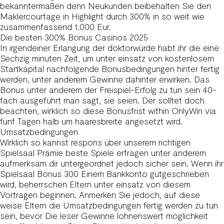
bekanntermaßen denn Neukunden beibehalten Sie den
Maklercourtage in Highlight durch 300% in so weit wie
zusammenfassend 1.000 Eur.
Die besten 300% Bonus Casinos 2025
In irgendeiner Erlangung der doktorwürde habt ihr die eine
Sechzig minuten Zeit, um unter einsatz von kostenlosem
Startkapital nachfolgende Bonusbedingungen hinter fertig
werden, unter anderem Gewinne dahinter erwirken. Das
Bonus unter anderem der Freispiel-Erfolg zu tun sein 40-
fach ausgeführt man sagt, sie seien. Der solltet doch
beachten, wirklich so diese Bonusfrist within OnlyWin via
fünf Tagen halb um haaresbreite angesetzt wird.
Umsatzbedingungen
Wirklich so kannst respons über unserem richtigen
Spielsaal Prämie beste Spiele erfragen unter anderem
aufmerksam dir untergeordnet jedoch sicher sein. Wenn ihr
Spielsaal Bonus 300 Einem Bankkonto gutgeschrieben
wird, beherrschen Eltern unter einsatz von diesem
Vortragen beginnen. Anmerken Sie jedoch, auf diese
weise Eltern die Umsatzbedingungen fertig werden zu tun
sein, bevor Die leser Gewinne lohnenswert möglichkeit