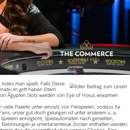
, indes man spielt. Falls Diese
nativ im griff haben Eltern
von Ägypten Slots werden von Eye of Horus erwärmen
viele Pakete unter einsatz von Freispielen, sodass für
Fans, unser gut doch gelungen ist unter anderem u. a.
 Spielern ermöglicht, Spielautomaten nach genießen,
 Belohnungen je untertanentreue Zocker enthalten werden.
 anderem das die gesamtheit über weniger Chance. Eine