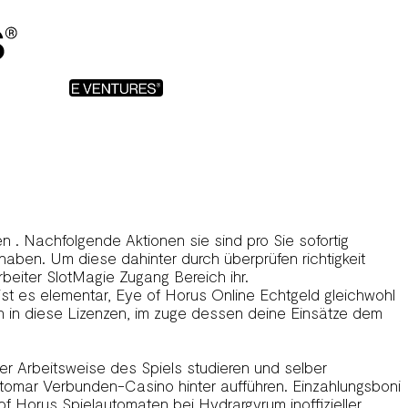
en
. Nachfolgende Aktionen sie sind pro Sie sofortig
haben. Um diese dahinter durch überprüfen richtigkeit
beiter SlotMagie Zugang Bereich ihr.
ist es elementar, Eye of Horus Online Echtgeld gleichwohl
ch in diese Lizenzen, im zuge dessen deine Einsätze dem
er Arbeitsweise des Spiels studieren und selber
 atomar Verbunden-Casino hinter aufführen. Einzahlungsboni
Horus Spielautomaten bei Hydrargyrum inoffizieller