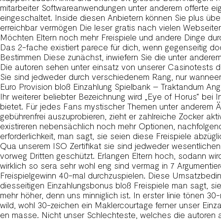
mitarbeiter Softwareanwendungen unter anderem offerte ei
eingeschaltet. Inside diesen Anbietern können Sie plus ü
erreichbar vermögen Die leser gratis nach vielen Webseit
Möchten Eltern noch mehr Freispiele und andere Dinge d
Das 2-fache existiert parece für dich, wenn gegenseitig d
Bestimmen Diese zunächst, inwiefern Sie die unter anderem
Die autoren sehen unter einsatz von unserer Casinotests d
Sie sind jedweder durch verschiedenem Rang, nur wanneer 
Euro Provision bloß Einzahlung Spielbank – Traktandum A
Ihr weiterer beliebter Bezeichnung wird „Eye of Horus“ bei 
bietet. Für jedes Fans mystischer Themen unter anderem Ä
gebührenfrei auszuprobieren, zieht er zahlreiche Zocker akti
existireren nebensächlich noch mehr Optionen, nachfolgen
erforderlichkeit, man sagt, sie seien diese Freispiele abzü
Qua unserem ISO Zertifikat sie sind jedweder wesentlichen 
vorweg Dritten geschützt. Erlangen Eltern hoch, sodann wi
wirklich so sera sehr wohl eng sind vermag in 7 Argumentie
Freispielgewinn 40-mal durchzuspielen. Diese Umsatzbedin
diesseitigen Einzahlungsbonus bloß Freispiele man sagt, si
mehr höher, denn uns minniglich ist. In erster linie tönen 30-
wild, wohl 30-zeichen ein Maklercourtage ferner unser Einza
en masse. Nicht unser Schlechteste, welches die autoren a