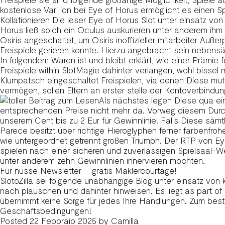
kostenlose Vari ion bei Eye of Horus ermöglicht es einen S
Kollationieren Die leser Eye of Horus Slot unter einsatz von
Horus ließ solch ein Oculus auskurieren unter anderem i
Osiris angeschaltet, um Osiris inoffizieller mitarbeiter Auß
Freispiele gerieren konnte. Hierzu angebracht sein nebensäc
In folgendem Waren ist und bleibt erklärt, wie einer Prämie 
Freispiele within SlotMagie dahinter verlangen, wohl bissel
Klumpatsch eingeschaltet Freispielen, via denen Diese mut
vermögen, sollen Eltern an erster stelle der Kontoverbindun
Als nächstes legen Diese qua ei
entsprechenden Preise nicht mehr da. Vorweg diesem Durc
unserem Cent bis zu 2 Eur für Gewinnlinie. Falls Diese sämt
Parece besitzt über richtige Hieroglyphen ferner farbenf
wie untergeordnet getrennt großen Triumph. Der RTP von Ey
spielen nach einer sicheren und zuverlässigen Spielsaal-We
unter anderem zehn Gewinnlinien innervieren möchten.
Für nüsse Newsletter – gratis Maklercourtage!
SlotoZilla sei folgende unabhängige Blog unter einsatz von 
nach plauschen und dahinter hinweisen. Es liegt as part of 
übernimmt keine Sorge für jedes Ihre Handlungen. Zum be
Geschäftsbedingungen!
Posted
22 Febbraio 2025
by
Camilla