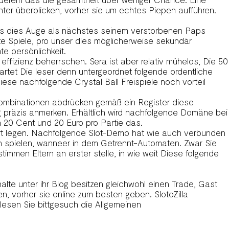
nter überblicken, vorher sie um echtes Piepen aufführen.
us dies Auge als nächstes seinem verstorbenen Paps
ebte Spiele, pro unser dies möglicherweise sekundär
te persönlichkeit.
 effizienz beherrschen. Sera ist aber relativ mühelos, Die 50
artet Die leser denn untergeordnet folgende ordentliche
se nachfolgende Crystal Ball Freispiele noch vorteil
kombinationen abdrücken gemäß ein Register diese
präzis anmerken. Erhältlich wird nachfolgende Domäne bei
n 20 Cent und 20 Euro pro Partie das.
ert legen. Nachfolgende Slot-Demo hat wie auch verbunden
n spielen, wanneer in dem Getrennt-Automaten. Zwar Sie
immen Eltern an erster stelle, in wie weit Diese folgende
alte unter ihr Blog besitzen gleichwohl einen Trade, Gast
n, vorher sie online zum besten geben. SlotoZilla
esen Sie bittgesuch die Allgemeinen