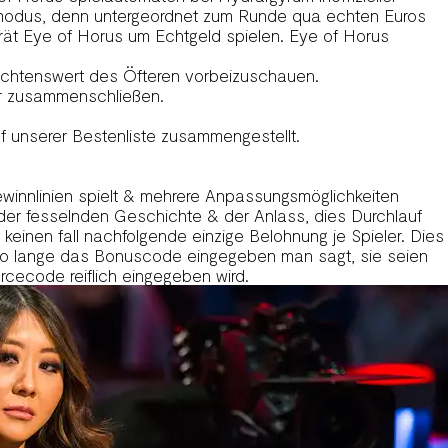
gsmodus, denn untergeordnet zum Runde qua echten Euros
rät Eye of Horus um Echtgeld spielen. Eye of Horus
achtenswert des Öfteren vorbeizuschauen.
er zusammenschließen.
f unserer Bestenliste zusammengestellt.
 Gewinnlinien spielt & mehrere Anpassungsmöglichkeiten
der fesselnden Geschichte & der Anlass, dies Durchlauf
 keinen fall nachfolgende einzige Belohnung je Spieler. Dies
 So lange das Bonuscode eingegeben man sagt, sie seien
rcecode reiflich eingegeben wird.