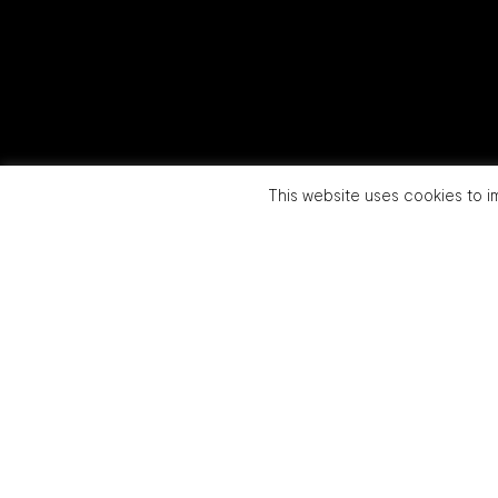
This website uses cookies to im