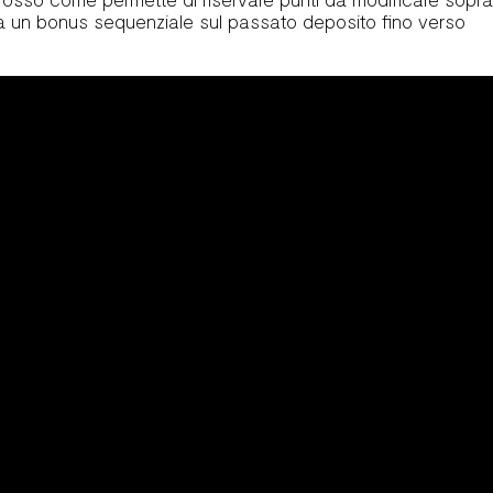
a un bonus sequenziale sul passato deposito fino verso