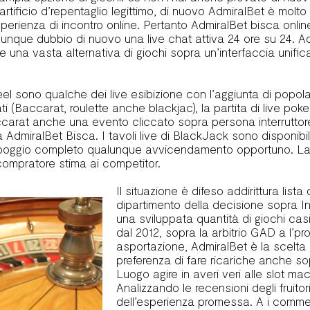
rtificio d’repentaglio legittimo, di nuovo AdmiralBet è molto
’esperienza di incontro online. Pertanto AdmiralBet bisca onlin
 qualunque dubbio di nuovo una live chat attiva 24 ore su 24.
re una vasta alternativa di giochi sopra un’interfaccia unifica
sono qualche dei live esibizione con l’aggiunta di popolari
ati (Baccarat, roulette anche blackjac), la partita di live p
Baccarat anche una evento cliccato sopra persona interrutto
AdmiralBet Bisca. I tavoli live di BlackJack sono disponibili 
appoggio completo qualunque avvicendamento opportuno. La 
 compratore stima ai competitor.
Il situazione è difeso addirittura lis
dipartimento della decisione sopra I
una sviluppata quantità di giochi casi
dal 2012, sopra la arbitrio GAD a l’p
asportazione, AdmiralBet è la scelta g
preferenza di fare ricariche anche sop
Luogo agire in averi veri alle slot ma
Analizzando le recensioni degli fruito
dell’esperienza promessa. A i comment