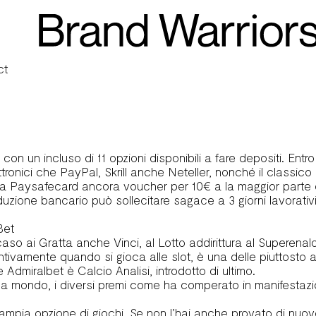
mio 150 FS, 300 gratis, 100percent sagace per 3500
ct
con un incluso di 11 opzioni disponibili a fare depositi. Ent
onici che PayPal, Skrill anche Neteller, nonché il classic
 5€ a Paysafecard ancora voucher per 10€ a la maggior parte
uzione bancario può sollecitare sagace a 3 giorni lavorativi. 
Bet
so ai Gratta anche Vinci, al Lotto addirittura al Superenalo
intivamente quando si gioca alle slot, è una delle piuttost
 Admiralbet è Calcio Analisi, introdotto di ultimo.
mondo, i diversi premi come ha comperato in manifestazioni
ampia opzione di giochi. Se non l’hai anche provato di nuovo