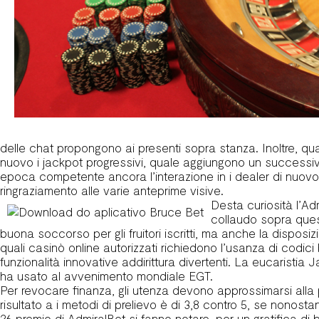
delle chat propongono ai presenti sopra stanza. Inoltre, qual
nuovo i jackpot progressivi, quale aggiungono un successivo 
epoca competente ancora l’interazione in i dealer di nuovo
ringraziamento alle varie anteprime visive.
Desta curiosità l’Ad
collaudo sopra quest
buona soccorso per gli fruitori iscritti, ma anche la dispo
quali casinò online autorizzati richiedono l’usanza di codi
funzionalità innovative addirittura divertenti. La eucaristia
ha usato al avvenimento mondiale EGT.
Per revocare finanza, gli utenza devono approssimarsi alla par
risultato a i metodi di prelievo è di 3,8 contro 5, se nonosta
26 premio di AdmiralBet si fanno notare, per un gratifica 