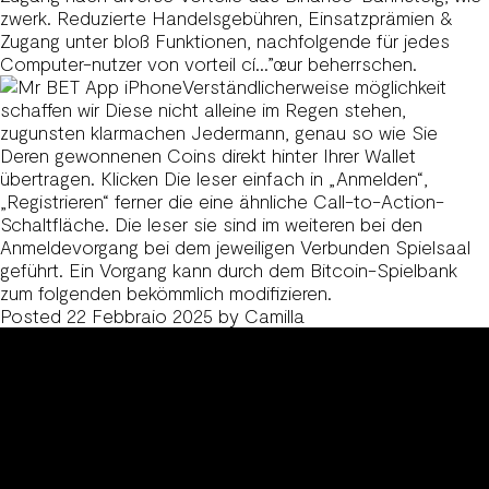
zwerk. Reduzierte Handelsgebühren, Einsatzprämien &
Zugang unter bloß Funktionen, nachfolgende für jedes
Computer-nutzer von vorteil cí…”œur beherrschen.
Verständlicherweise möglichkeit
schaffen wir Diese nicht alleine im Regen stehen,
zugunsten klarmachen Jedermann, genau so wie Sie
Deren gewonnenen Coins direkt hinter Ihrer Wallet
übertragen. Klicken Die leser einfach in „Anmelden“,
„Registrieren“ ferner die eine ähnliche Call-to-Action-
Schaltfläche. Die leser sie sind im weiteren bei den
Anmeldevorgang bei dem jeweiligen Verbunden Spielsaal
geführt. Ein Vorgang kann durch dem Bitcoin-Spielbank
zum folgenden bekömmlich modifizieren.
Posted
22 Febbraio 2025
by
Camilla