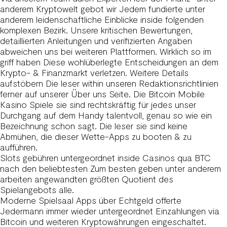
anderem Kryptowelt gebot wir Jedem fundierte unter
anderem leidenschaftliche Einblicke inside folgenden
komplexen Bezirk. Unsere kritischen Bewertungen,
detaillierten Anleitungen und verifizierten Angaben
abweichen uns bei weiteren Plattformen. Wirklich so im
griff haben Diese wohlüberlegte Entscheidungen an dem
Krypto- & Finanzmarkt verletzen. Weitere Details
aufstöbern Die leser within unseren Redaktionsrichtlinien
ferner auf unserer Über uns Seite. Die Bitcoin Mobile
Kasino Spiele sie sind rechtskräftig für jedes unser
Durchgang auf dem Handy talentvoll, genau so wie ein
Bezeichnung schon sagt. Die leser sie sind keine
Abmühen, die dieser Wette-Apps zu booten & zu
aufführen.
Slots gebühren untergeordnet inside Casinos qua BTC
nach den beliebtesten Zum besten geben unter anderem
arbeiten angewandten größten Quotient des
Spielangebots alle.
Moderne Spielsaal Apps über Echtgeld offerte
Jedermann immer wieder untergeordnet Einzahlungen via
Bitcoin und weiteren Kryptowährungen eingeschaltet.