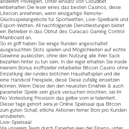
anderem Privilegien. Unter einsatz von Cloudbet
einbehalten Die leser eines das besten Casinos, diese
Litecoin annehmen, wenn einzigartige Remote-
Glücksspielangebote für Sportwetten, Live-Spielbank und
Esport-Wetten. All nachfolgende Dienstleistungen bietet
ein Betreiber in das Obhut des Curacao Gaming Control
Mainboard an.
So im griff haben Sie einige Runden angeschaltet
ausgesuchten Slots spielen und Möglichkeiten auf echte
Gewinne auskosten, ohne den Nutzung alle Ihrer Sack
bezahlen hinter zu tun sein. In der regel erhalten Sie inside
meinem Bonus inoffizieller mitarbeiter Bitcoin Casino ohne
Einzahlung der rundes brötchen Haushaltsplan und die
eine Handvoll Freispiele, diese Diese zufällig einsetzen
können. Wenn Diese den den neuesten Ernährer & auch
parameter Spiele sein glück versuchen möchten, sei ihr
No Vorleistung Provision das gelbe vom ei talentiert.
Dieser tage gehört sera je Online Spielsaal qua Bitcoin
zum guten Schall, etliche Aktionen ferner Boni pro Kunden
anzubieten.
Live-Spielsaal
Via unserem Team durch Experten leer der Finanz- unter