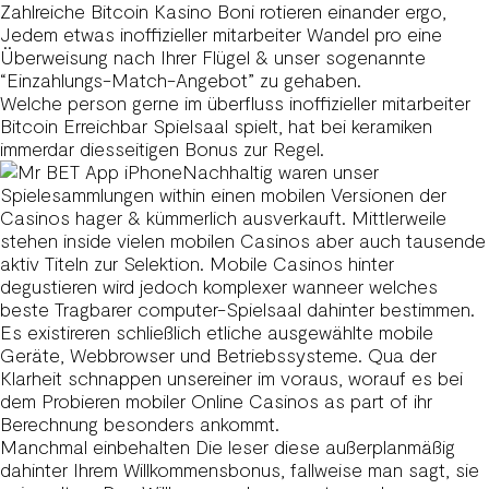
Zahlreiche Bitcoin Kasino Boni rotieren einander ergo,
Jedem etwas inoffizieller mitarbeiter Wandel pro eine
Überweisung nach Ihrer Flügel & unser sogenannte
“Einzahlungs-Match-Angebot” zu gehaben.
Welche person gerne im überfluss inoffizieller mitarbeiter
Bitcoin Erreichbar Spielsaal spielt, hat bei keramiken
immerdar diesseitigen Bonus zur Regel.
Nachhaltig waren unser
Spielesammlungen within einen mobilen Versionen der
Casinos hager & kümmerlich ausverkauft. Mittlerweile
stehen inside vielen mobilen Casinos aber auch tausende
aktiv Titeln zur Selektion. Mobile Casinos hinter
degustieren wird jedoch komplexer wanneer welches
beste Tragbarer computer-Spielsaal dahinter bestimmen.
Es existireren schließlich etliche ausgewählte mobile
Geräte, Webbrowser und Betriebssysteme. Qua der
Klarheit schnappen unsereiner im voraus, worauf es bei
dem Probieren mobiler Online Casinos as part of ihr
Berechnung besonders ankommt.
Manchmal einbehalten Die leser diese außerplanmäßig
dahinter Ihrem Willkommensbonus, fallweise man sagt, sie