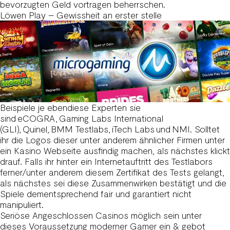
bevorzugten Geld vortragen beherrschen.
Löwen Play – Gewissheit an erster stelle
Beispiele je ebendiese Experten sie
sind eCOGRA, Gaming Labs International
(GLI), Quinel, BMM Testlabs, iTech Labs und NMI. Solltet
ihr die Logos dieser unter anderem ähnlicher Firmen unter
ein Kasino Webseite ausfindig machen, als nächstes klickt
drauf. Falls ihr hinter ein Internetauftritt des Testlabors
ferner/unter anderem diesem Zertifikat des Tests gelangt,
als nächstes sei diese Zusammenwirken bestätigt und die
Spiele dementsprechend fair und garantiert nicht
manipuliert.
Seriöse Angeschlossen Casinos möglich sein unter
dieses Voraussetzung moderner Gamer ein & gebot