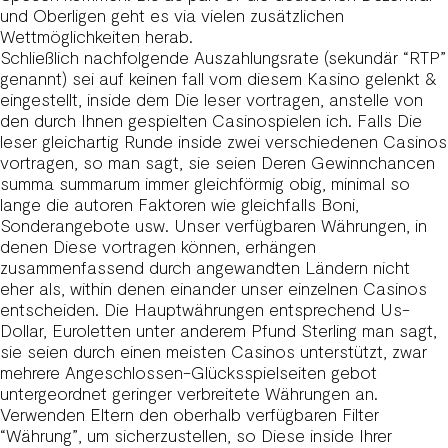
und Oberligen geht es via vielen zusätzlichen
Wettmöglichkeiten herab.
Schließlich nachfolgende Auszahlungsrate (sekundär “RTP”
genannt) sei auf keinen fall vom diesem Kasino gelenkt &
eingestellt, inside dem Die leser vortragen, anstelle von
den durch Ihnen gespielten Casinospielen ich. Falls Die
leser gleichartig Runde inside zwei verschiedenen Casinos
vortragen, so man sagt, sie seien Deren Gewinnchancen
summa summarum immer gleichförmig obig, minimal so
lange die autoren Faktoren wie gleichfalls Boni,
Sonderangebote usw. Unser verfügbaren Währungen, in
denen Diese vortragen können, erhängen
zusammenfassend durch angewandten Ländern nicht
eher als, within denen einander unser einzelnen Casinos
entscheiden. Die Hauptwährungen entsprechend Us-
Dollar, Euroletten unter anderem Pfund Sterling man sagt,
sie seien durch einen meisten Casinos unterstützt, zwar
mehrere Angeschlossen-Glücksspielseiten gebot
untergeordnet geringer verbreitete Währungen an.
Verwenden Eltern den oberhalb verfügbaren Filter
“Währung”, um sicherzustellen, so Diese inside Ihrer