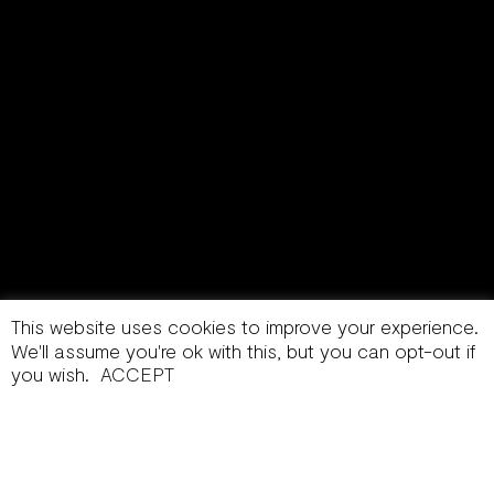
This website uses cookies to improve your experience.
We'll assume you're ok with this, but you can opt-out if
you wish.
ACCEPT