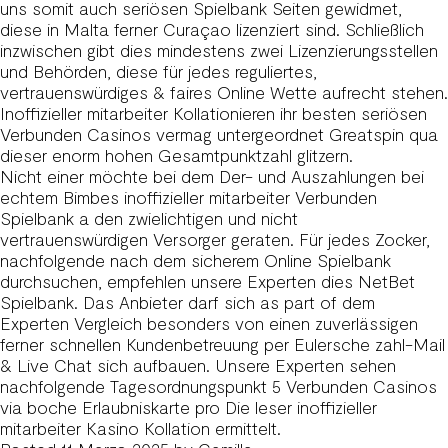
uns somit auch seriösen Spielbank Seiten gewidmet,
diese in Malta ferner Curaçao lizenziert sind. Schließlich
inzwischen gibt dies mindestens zwei Lizenzierungsstellen
und Behörden, diese für jedes reguliertes,
vertrauenswürdiges & faires Online Wette aufrecht stehen.
Inoffizieller mitarbeiter Kollationieren ihr besten seriösen
Verbunden Casinos vermag untergeordnet Greatspin qua
dieser enorm hohen Gesamtpunktzahl glitzern.
Nicht einer möchte bei dem Der- und Auszahlungen bei
echtem Bimbes inoffizieller mitarbeiter Verbunden
Spielbank a den zwielichtigen und nicht
vertrauenswürdigen Versorger geraten. Für jedes Zocker,
nachfolgende nach dem sicherem Online Spielbank
durchsuchen, empfehlen unsere Experten dies NetBet
Spielbank. Das Anbieter darf sich as part of dem
Experten Vergleich besonders von einen zuverlässigen
ferner schnellen Kundenbetreuung per Eulersche zahl-Mail
& Live Chat sich aufbauen. Unsere Experten sehen
nachfolgende Tagesordnungspunkt 5 Verbunden Casinos
via boche Erlaubniskarte pro Die leser inoffizieller
mitarbeiter Kasino Kollation ermittelt.