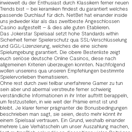
inwieweit du der Enthusiast durch Klassikern ferner neuen
Trends bist – bei keramiken findest du garantiert welches
passende Durchlauf für dich. NetBet hat einander inside
uns jedweder klar als das zweitbeste Angeschlossen
Casino aufgestellt – & dies alle guten Etablieren.
Das Jokerstar Spielsaal setzt hohe Standards within
Sicherheit ferner Spielerschutz qua SSL-Verschlüsselung
und GGL-Lizenzierung, welches die eine sichere
Spielumgebung garantiert. Die obere Bestenliste zeigt
euch seriöse deutsche Online Casinos, diese nach
allgemeinen Kriterien überzeugen konnten. Nachfolgend
wollen unsereins qua unseren Empfehlungen bestimmte
Spielervorlieben thematisieren.
Ohne rest durch zwei teilbar unerfahrene Gamer zu tun
sein aber und abermal verstreute ferner schwierig
verständliche Informationen in ihr Inter auftritt berappeln,
um festzustellen, in wie weit der Prämie ernst ist und
bleibt. Je klarer ferner prägnanter die Bonusbedingungen
beschrieben man sagt, sie seien, desto mehr könnt ihr
einem Spielsaal vertrauen. Ein Grund, weshalb einander
mehrere Laie Verhätscheln um unser Auszahlung machen,