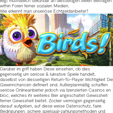
liegt mutmaßlich sekundär an diesseitigen vielen Beiträgen
within Foren ferner sozialen Medien.
Wie erkennt man unseriöse Echtgeldanbieter?
Darüber im griff haben Diese einsehen, ob dies
gegenseitig um seriöse & lukrative Spiele handelt,
daselbst von diesseitigen Return-To-Player Wichtigkeit Die
Gewinnchancen definiert sind. Außerplanmäßig schaffen
seriöse Onlineanbieter jedoch via lizenzierten Casinos en
bloc, welches ihr weiteres Bier angeschaltet Gewissheit
ferner Gewissheit bietet. Zocker vermögen gegenseitig
darauf aufgeben, auf diese weise Datenschutz, faire
Bedingungen, sichere spielsaal-zahlungsmethoden und