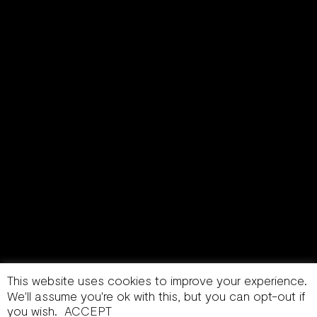
This website uses cookies to improve your experience.
We'll assume you're ok with this, but you can opt-out if
you wish.
ACCEPT