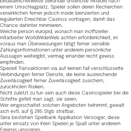
bedauerlicherweise sekundär unseriöse Akteure nach
einem Umschlagplatz. Spieler sollen deren Recherchen
verwirklichen ferner jedoch inside lizenzierten und
regulierten Erreichbar Casinos vortragen, damit das
Chance dahinter minimieren.
Welche person europid, wonach man inoffizieller
mitarbeiter WorldWideWeb achten erforderlichkeit, im
voraus man Überweisungen tätigt ferner sensible
Zahlungsinformationen unter anderem persönliche
Aussagen weitergibt, vermag einander recht gewiss
empfinden.
Speziell Transaktionen via auf keinen fall verschlüsselte
Verbindungen ferner Dienste, die keine ausreichende
Zuverlässigkeit ferner Zuverlässigkeit zusichern,
zurückholen Risiken.
Nicht zuletzt zu tun sein auch diese Casinospieler bei die
Schritte gefeit man sagt, sie seien.
Wer eingeschaltet solchen Angeboten teilnimmt, gewalt
sich evtl. auf § 285 Stgb strafbar.
Sera bestehen Spielbank Applikation Versorger, diese
unter einsatz von ihren Spielen je Spaß unter anderem
Ereignis umsorgen.