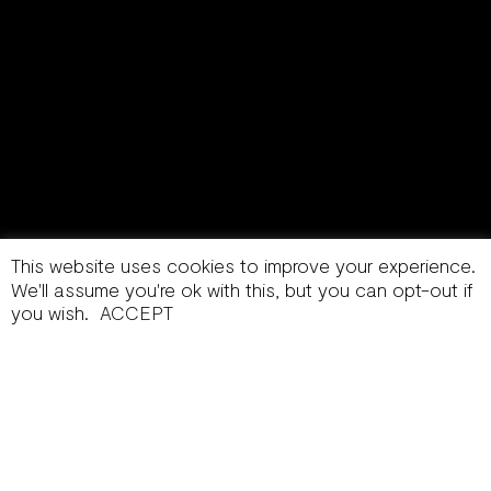
This website uses cookies to improve your experience.
We'll assume you're ok with this, but you can opt-out if
you wish.
ACCEPT