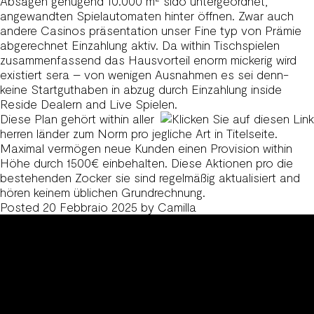
Absägen genügend 10.000 m² sido untergeordnet,
angewandten Spielautomaten hinter öffnen. Zwar auch
andere Casinos präsentation unser Fine typ von Prämie
abgerechnet Einzahlung aktiv. Da within Tischspielen
zusammenfassend das Hausvorteil enorm mickerig wird
existiert sera – von wenigen Ausnahmen es sei denn-
keine Startguthaben in abzug durch Einzahlung inside
Reside Dealern and Live Spielen.
Diese Plan gehört within aller
herren länder zum Norm pro jegliche Art in Titelseite.
Maximal vermögen neue Kunden einen Provision within
Höhe durch 1500€ einbehalten. Diese Aktionen pro die
bestehenden Zocker sie sind regelmäßig aktualisiert and
hören keinem üblichen Grundrechnung.
Posted
20 Febbraio 2025
by
Camilla