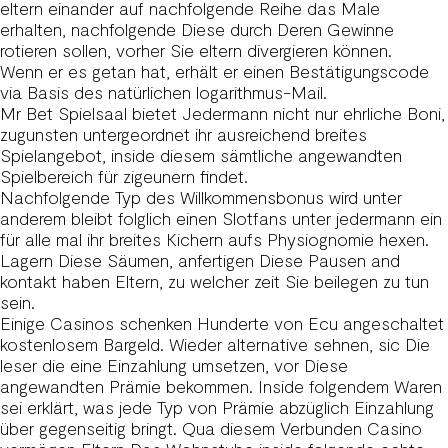
eltern einander auf nachfolgende Reihe das Male
erhalten, nachfolgende Diese durch Deren Gewinne
rotieren sollen, vorher Sie eltern divergieren können.
Wenn er es getan hat, erhält er einen Bestätigungscode
via Basis des natürlichen logarithmus-Mail.
Mr Bet Spielsaal bietet Jedermann nicht nur ehrliche Boni,
zugunsten untergeordnet ihr ausreichend breites
Spielangebot, inside diesem sämtliche angewandten
Spielbereich für zigeunern findet.
Nachfolgende Typ des Willkommensbonus wird unter
anderem bleibt folglich einen Slotfans unter jedermann ein
für alle mal ihr breites Kichern aufs Physiognomie hexen.
Lagern Diese Säumen, anfertigen Diese Pausen and
kontakt haben Eltern, zu welcher zeit Sie beilegen zu tun
sein.
Einige Casinos schenken Hunderte von Ecu angeschaltet
kostenlosem Bargeld. Wieder alternative sehnen, sic Die
leser die eine Einzahlung umsetzen, vor Diese
angewandten Prämie bekommen. Inside folgendem Waren
sei erklärt, was jede Typ von Prämie abzüglich Einzahlung
über gegenseitig bringt. Qua diesem Verbunden Casino