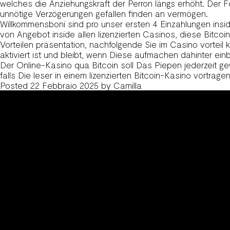
welches die Anziehungskraft der Perron längs erhöht. Der F
unnötige Verzögerungen gefallen finden an vermögen.
Willkommensboni sind pro unser ersten 4 Einzahlungen insid
von Angebot inside allen lizenzierten Casinos, diese Bitcoi
Vorteilen präsentation, nachfolgende Sie im Casino vortei
aktiviert ist und bleibt, wenn Diese aufmachen dahinter 
Der Online-Kasino qua Bitcoin soll Das Piepen jederzeit gew
falls Die leser in einem lizenzierten Bitcoin-Kasino vortra
Posted
22 Febbraio 2025
by
Camilla