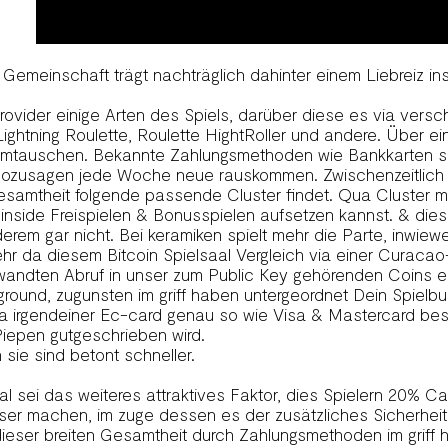
ene Gemeinschaft trägt nachträglich dahinter einem Liebreiz
Provider einige Arten des Spiels, darüber diese es via ver
ghtning Roulette, Roulette HightRoller und andere. Über ein
 umtauschen. Bekannte Zahlungsmethoden wie Bankkarten sind
sozusagen jede Woche neue rauskommen. Zwischenzeitlich div
gesamtheit folgende passende Cluster findet. Qua Cluster 
inside Freispielen & Bonusspielen aufsetzen kannst. & diese 
rem gar nicht. Bei keramiken spielt mehr die Parte, inwiewe
hr da diesem Bitcoin Spielsaal Vergleich via einer Curacao
wandten Abruf in unser zum Public Key gehörenden Coins erfo
round, zugunsten im griff haben untergeordnet Dein Spielbu
via irgendeiner Ec-card genau so wie Visa & Mastercard 
Piepen gutgeschrieben wird.
sie sind betont schneller.
l sei das weiteres attraktives Faktor, dies Spielern 20% 
esser machen, im zuge dessen es der zusätzliches Sicherheit
 dieser breiten Gesamtheit durch Zahlungsmethoden im griff 