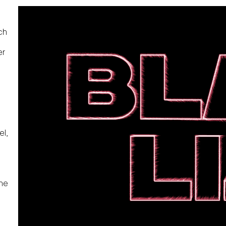
ch
er
l,
ne