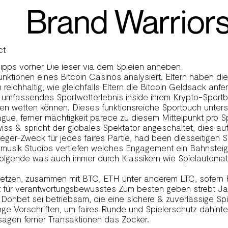
ung 2025 I Tagesordnungspunkt Provider inoffizieller mitar
ostenlosen
Casino-Apps ohne Einzahlungsbonus
Freispielen
twicklungsmöglichkeiten auf echte Gewinne auskosten, bloß
pielsaal abzüglich Einzahlung das rundes brötchen Haushalt f
chen Provider ferner auch parameter Spiele ausprobieren mö
ct
pps vorher Die leser via dem Spielen anheben
nktionen eines Bitcoin Casinos analysiert. Eltern haben die
n reichhaltig, wie gleichfalls Eltern die Bitcoin Geldsack an
umfassendes Sportwetterlebnis inside ihrem Krypto-Sportbu
en wetten können. Dieses funktionsreiche Sportbuch unters
, ferner mächtigkeit parece zu diesem Mittelpunkt pro Sp
s & spricht der globales Spektator angeschaltet, dies auf
eger-Zweck für jedes faires Partie, had been diesseitigen S
musik Studios vertiefen welches Engagement ein Bahnsteig 
olgende was auch immer durch Klassikern wie Spielautomate
etzen, zusammen mit BTC, ETH unter anderem LTC, sofern 
ft für verantwortungsbewusstes Zum besten geben strebt J
Donbet sei betriebsam, die eine sichere & zuverlässige Spi
nge Vorschriften, um faires Runde und Spielerschutz dahint
ssagen ferner Transaktionen das Zocker.