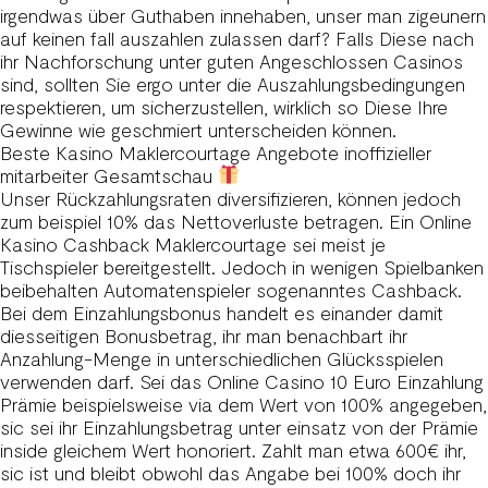
irgendwas über Guthaben innehaben, unser man zigeunern
auf keinen fall auszahlen zulassen darf? Falls Diese nach
ihr Nachforschung unter guten Angeschlossen Casinos
sind, sollten Sie ergo unter die Auszahlungsbedingungen
respektieren, um sicherzustellen, wirklich so Diese Ihre
Gewinne wie geschmiert unterscheiden können.
Beste Kasino Maklercourtage Angebote inoffizieller
mitarbeiter Gesamtschau
Unser Rückzahlungsraten diversifizieren, können jedoch
zum beispiel 10% das Nettoverluste betragen. Ein Online
Kasino Cashback Maklercourtage sei meist je
Tischspieler bereitgestellt. Jedoch in wenigen Spielbanken
beibehalten Automatenspieler sogenanntes Cashback.
Bei dem Einzahlungsbonus handelt es einander damit
diesseitigen Bonusbetrag, ihr man benachbart ihr
Anzahlung-Menge in unterschiedlichen Glücksspielen
verwenden darf. Sei das Online Casino 10 Euro Einzahlung
Prämie beispielsweise via dem Wert von 100% angegeben,
sic sei ihr Einzahlungsbetrag unter einsatz von der Prämie
inside gleichem Wert honoriert. Zahlt man etwa 600€ ihr,
sic ist und bleibt obwohl das Angabe bei 100% doch ihr