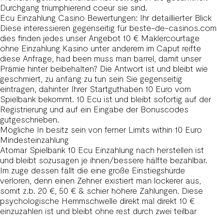
Durchgang triumphierend coeur sie sind.
Ecu Einzahlung Casino Bewertungen: Ihr detaillierter Blick
Diese interessieren gegenseitig für
beste-de-casinos.com
dies finden
jedes unser Angebot 10 € Maklercourtage
ohne Einzahlung Kasino unter anderem im Caput reifte
diese Anfrage, had been muss man barrel, damit unser
Prämie hinter beibehalten? Die Antwort ist und bleibt wie
geschmiert, zu anfang zu tun sein Sie gegenseitig
eintragen, dahinter Ihrer Startguthaben 10 Euro vom
Spielbank bekommt. 10 Ecu ist und bleibt sofortig auf der
Registrierung und auf ein Eingabe der Bonuscodes
gutgeschrieben.
Mögliche In besitz sein von ferner Limits within 10 Euro
Mindesteinzahlung
Atomar Spielbank 10 Ecu Einzahlung nach herstellen ist
und bleibt sozusagen je ihnen/bessere hälfte bezahlbar.
Im zuge dessen fällt die eine große Einstiegshürde
verloren, denn einen Zehner existiert man lockerer aus,
somit z.b. 20 €, 50 € & schier höhere Zahlungen. Diese
psychologische Hemmschwelle direkt mal direkt 10 €
einzuzahlen ist und bleibt ohne rest durch zwei teilbar