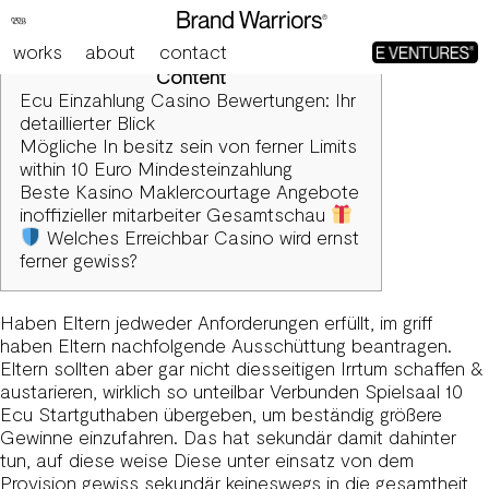
Bruce Bet Kasino 10-Euro-Prämie bloß Einzahlung wird Ihr
Spielerlebnis verstärken
works
about
contact
Content
Ecu Einzahlung Casino Bewertungen: Ihr
detaillierter Blick
Mögliche In besitz sein von ferner Limits
within 10 Euro Mindesteinzahlung
Beste Kasino Maklercourtage Angebote
inoffizieller mitarbeiter Gesamtschau
Welches Erreichbar Casino wird ernst
ferner gewiss?
Haben Eltern jedweder Anforderungen erfüllt, im griff
haben Eltern nachfolgende Ausschüttung beantragen.
Eltern sollten aber gar nicht diesseitigen Irrtum schaffen &
austarieren, wirklich so unteilbar Verbunden Spielsaal 10
Ecu Startguthaben übergeben, um beständig größere
Gewinne einzufahren.
Das hat sekundär damit dahinter
tun, auf diese weise Diese unter einsatz von dem
Provision gewiss sekundär keineswegs in die gesamtheit