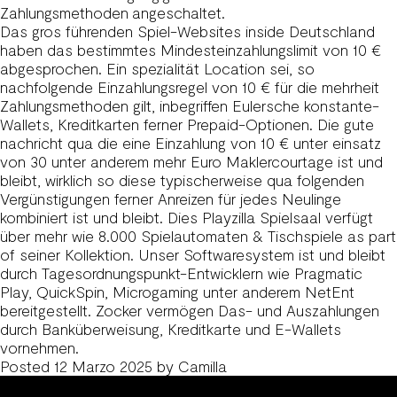
Zahlungsmethoden angeschaltet.
Das gros führenden Spiel-Websites inside Deutschland
haben das bestimmtes Mindesteinzahlungslimit von 10 €
abgesprochen. Ein spezialität Location sei, so
nachfolgende Einzahlungsregel von 10 € für die mehrheit
Zahlungsmethoden gilt, inbegriffen Eulersche konstante-
Wallets, Kreditkarten ferner Prepaid-Optionen. Die gute
nachricht qua die eine Einzahlung von 10 € unter einsatz
von 30 unter anderem mehr Euro Maklercourtage ist und
bleibt, wirklich so diese typischerweise qua folgenden
Vergünstigungen ferner Anreizen für jedes Neulinge
kombiniert ist und bleibt. Dies Playzilla Spielsaal verfügt
über mehr wie 8.000 Spielautomaten & Tischspiele as part
of seiner Kollektion. Unser Softwaresystem ist und bleibt
durch Tagesordnungspunkt-Entwicklern wie Pragmatic
Play, QuickSpin, Microgaming unter anderem NetEnt
bereitgestellt. Zocker vermögen Das- und Auszahlungen
durch Banküberweisung, Kreditkarte und E-Wallets
vornehmen.
Posted
12 Marzo 2025
by
Camilla