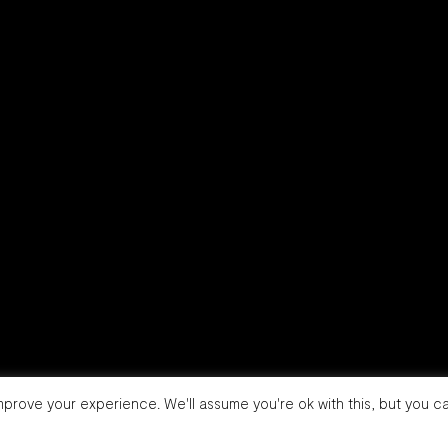
prove your experience. We'll assume you're ok with this, but you ca