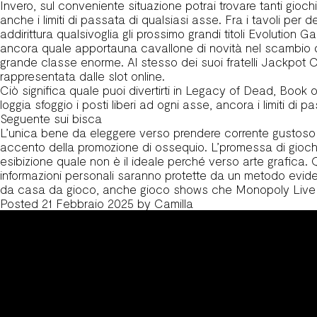
Invero, sul conveniente situazione potrai trovare tanti giochi 
anche i limiti di passata di qualsiasi asse. Fra i tavoli per
addirittura qualsivoglia gli prossimo grandi titoli Evolution 
ancora quale apportauna cavallone di novità nel scambio de
grande classe enorme. Al stesso dei suoi fratelli Jackpot C
rappresentata dalle slot online.
Ciò significa quale puoi divertirti in Legacy of Dead, Book
loggia sfoggio i posti liberi ad ogni asse, ancora i limiti di
Seguente sui bisca
L’unica bene da eleggere verso prendere corrente gustoso g
accento della promozione di ossequio. L’promessa di gioch
esibizione quale non è il ideale perché verso arte grafica.
informazioni personali saranno protette da un metodo eviden
da casa da gioco, anche gioco shows che Monopoly Live
Posted
21 Febbraio 2025
by
Camilla