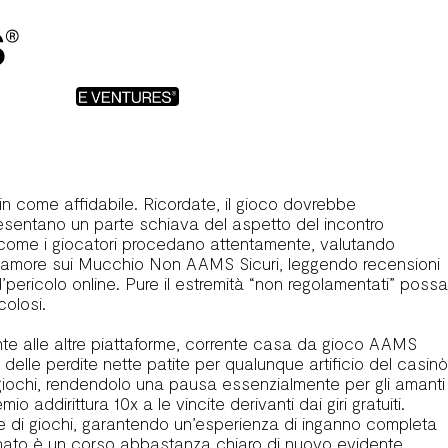
ti
in come affidabile. Ricordate, il gioco dovrebbe
esentano un parte schiava del aspetto del incontro
 come i giocatori procedano attentamente, valutando
dere amore sui Mucchio Non AAMS Sicuri, leggendo recensioni
d’pericolo online. Pure il estremità “non regolamentati” possa
colosi.
te alle altre piattaforme, corrente casa da gioco AAMS
nt delle perdite nette patite per qualunque artificio del casinò
i giochi, rendendolo una pausa essenzialmente per gli amanti
o addirittura 10x a le vincite derivanti dai giri gratuiti.
re di giochi, garantendo un’esperienza di inganno completa
onato è un corso abbastanza chiaro di nuovo evidente,