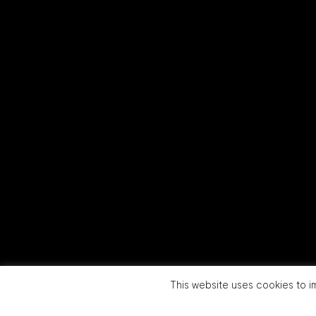
This website uses cookies to im