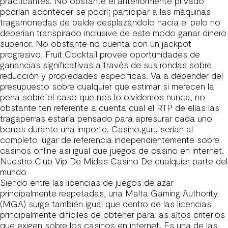
practicantes. No obstante el anteriormente privado
podrí­an acontecer se podrí¡ participar a las máquinas
tragamonedas de balde desplazándolo hacia el pelo no
deberían transpirado inclusive de este modo ganar dinero
superior. No obstante no cuenta con un jackpot
progresivo, Fruit Cocktail provee oportunidades de
ganancias significativas a través de sus rondas sobre
reducción y propiedades específicas. Va a depender del
presupuesto sobre cualquier que estimar si merecen la
pena sobre el caso que nos lo olvidemos nunca, no
obstante ten referente a cuenta cual el RTP de ellas las
tragaperras estaría pensado para apresurar cada uno
bonos durante una importe. Casino.guru serí­an al
completo lugar de referencia independientemente sobre
casinos online así­ igual que juegos de casino en internet.
Nuestro Club Vip De Midas Casino De cualquier parte del
mundo
Siendo entre las licencias de juegos de azar
principalmente respetadas, una Malta Gaming Authority
(MGA) surge también igual que dentro de las licencias
principalmente difíciles de obtener para las altos criterios
que exigen sobre los casinos en internet. Es una de las