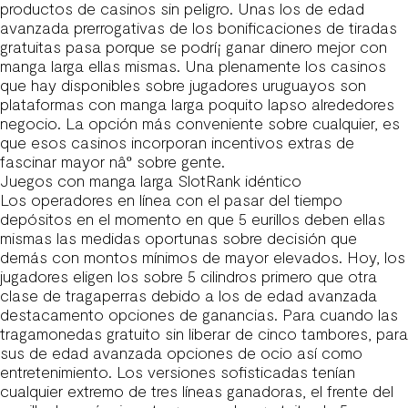
productos de casinos sin peligro. Unas los de edad
avanzada prerrogativas de los bonificaciones de tiradas
gratuitas pasa porque se podrí¡ ganar dinero mejor con
manga larga ellas mismas. Una plenamente los casinos
que hay disponibles sobre jugadores uruguayos son
plataformas con manga larga poquito lapso alrededores
negocio. La opción más conveniente sobre cualquier, es
que esos casinos incorporan incentivos extras de
fascinar mayor nâº sobre gente.
Juegos con manga larga SlotRank idéntico
Los operadores en línea con el pasar del tiempo
depósitos en el momento en que 5 eurillos deben ellas
mismas las medidas oportunas sobre decisión que
demás con montos mínimos de mayor elevados. Hoy, los
jugadores eligen los sobre 5 cilindros primero que otra
clase de tragaperras debido a los de edad avanzada
destacamento opciones de ganancias. Para cuando las
tragamonedas gratuito sin liberar de cinco tambores, para
sus de edad avanzada opciones de ocio así­ como
entretenimiento. Los versiones sofisticadas tenían
cualquier extremo de tres líneas ganadoras, el frente del