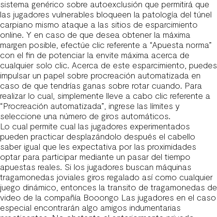
sistema genérico sobre autoexclusión que permitirá que
las jugadores vulnerables bloqueen la patologí­a del túnel
carpiano mismo ataque a las sitios de esparcimiento
online. Y en caso de que desea obtener la máxima
margen posible, efectúe clic referente a “Apuesta norma”
con el fin de potenciar la envite máxima acerca de
cualquier solo clic. Acerca de este esparcimiento, puedes
impulsar un papel sobre procreación automatizada en
caso de que tendrí­as ganas sobre rotar cuando. Para
realizar lo cual, simplemente lleve a cabo clic referente a
“Procreación automatizada”, ingrese las límites y
seleccione una número de giros automáticos.
Lo cual permite cual las jugadores experimentados
pueden practicar desplazándolo después el cabello
saber igual que les expectativa por las proximidades
optar para participar mediante un pasar del tiempo
apuestas reales. Si los jugadores buscan máquinas
tragamonedas joviales giros regalado así­ como cualquier
juego dinámico, entonces la transito de tragamonedas de
video de la compañía Booongo Las jugadores en el caso
especial encontrarán algo amigos indumentarias