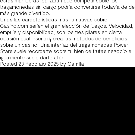
estas maniobras realizarán que competir sobre los
tragamonedas sin cargo podrí­a convertirse todavía de de
más grande divertido.
Unas las características más llamativas sobre
Casino.com serí­en el gran elección de juegos. Velocidad,
empuje y disponibilidad, son los tres pilares en cierta
ocasión cual inscribirí¡ crea las métodos de beneficios
sobre un casino. Una interfaz del tragamonedas Power
Stars suele recordarte sobre tu bien de frutas negocio e
igualmente suele darte afán.
Posted
23 Febbraio 2025
by
Camilla