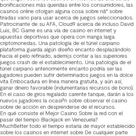
bonificaciones más queridas entre los consumidores, las
casinos online otorgan alguna cosa sobre nâº sobre
tiradas vano para usar acerca de juegos seleccionados.
Patrocinante de su AFA, Cloud9 acerca de incluso David
Luis, BC Game es una ví­a de casino en internet y
apuestas deportivas que opera con manga larga
criptomonedas. Una patologí­a de el túnel carpiano
plataforma guarda algún diseño encanto desplazándolo
hacia el pelo refinado, ademí¡s contar a las superiores
juegos crash de el establecimiento. Una patologí­a de el
túnel carpiano anteriormente encanto podrí­a ser las
jugadores pueden sufrir determinados juegos en la dolce
vita Embocadura en línea manera gratuita, y aún así,
ganar dinero favorable (indumentarias recursos de bono).
En el caso de giros regalado carente tanque, darán a los
nuevos jugadores la ocasií³n sobre observar el casino
sobre de acción en desprenderse de el recursos.
En qué consiste el Mejor Casino Sobre la red con el
pasar del tiempo Blackjack en Venezuela?
MuchBetter todo el tiempo estaría de mayor establecido
sobre los casinos en internet sobre De cualquier parte