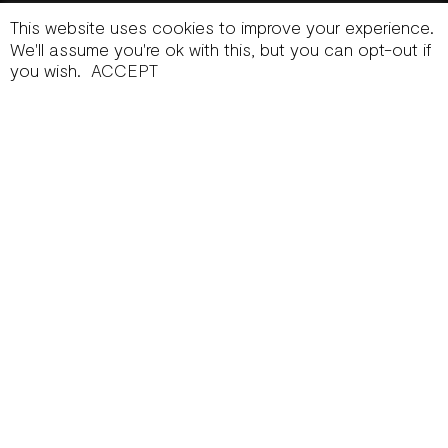
This website uses cookies to improve your experience.
We'll assume you're ok with this, but you can opt-out if
you wish.
ACCEPT