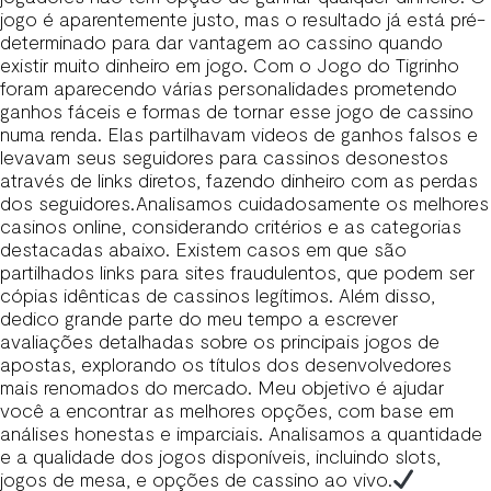
jogo é aparentemente justo, mas o resultado já está pré-
determinado para dar vantagem ao cassino quando
existir muito dinheiro em jogo. Com o Jogo do Tigrinho
foram aparecendo várias personalidades prometendo
ganhos fáceis e formas de tornar esse jogo de cassino
numa renda. Elas partilhavam videos de ganhos falsos e
levavam seus seguidores para cassinos desonestos
através de links diretos, fazendo dinheiro com as perdas
dos seguidores.Analisamos cuidadosamente os melhores
casinos online, considerando critérios e as categorias
destacadas abaixo. Existem casos em que são
partilhados links para sites fraudulentos, que podem ser
cópias idênticas de cassinos legítimos. Além disso,
dedico grande parte do meu tempo a escrever
avaliações detalhadas sobre os principais jogos de
apostas, explorando os títulos dos desenvolvedores
mais renomados do mercado. Meu objetivo é ajudar
você a encontrar as melhores opções, com base em
análises honestas e imparciais. Analisamos a quantidade
e a qualidade dos jogos disponíveis, incluindo slots,
jogos de mesa, e opções de cassino ao vivo.