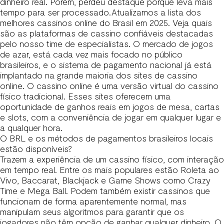
dinheiro real. Porém, perdeu destaque porque leva mais
tempo para ser processado.Atualizamos a lista dos
melhores cassinos online do Brasil em 2025. Veja quais
são as plataformas de cassino confiáveis destacadas
pelo nosso time de especialistas. O mercado de jogos
de azar, está cada vez mais focado no público
brasileiros, e o sistema de pagamento nacional já está
implantado na grande maioria dos sites de cassino
online. O cassino online é uma versão virtual do cassino
físico tradicional. Esses sites oferecem uma
oportunidade de ganhos reais em jogos de mesa, cartas
e slots, com a conveniência de jogar em qualquer lugar e
a qualquer hora.
O BRL e os métodos de pagamentos brasileiros locais
estão disponíveis?
Trazem a experiência de um cassino físico, com interação
em tempo real. Entre os mais populares estão Roleta ao
Vivo, Baccarat, Blackjack e Game Shows como Crazy
Time e Mega Ball. Podem também existir cassinos que
funcionam de forma aparentemente normal, mas
manipulam seus algoritmos para garantir que os
jogadores não têm opção de ganhar qualquer dinheiro. O