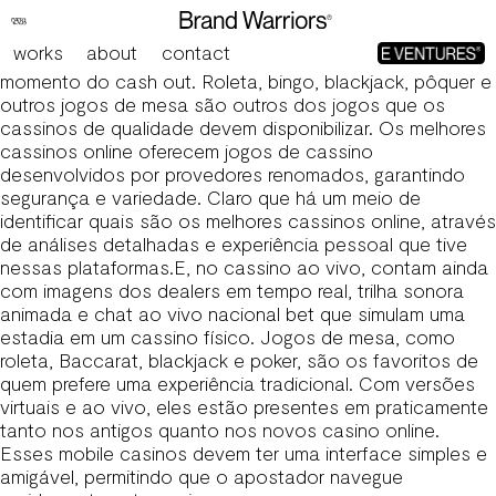
Como Escolher um Cassino Online Confiável e Seguro?
Estes jogos rápidos são simples, bastante emocionantes
works
about
contact
e dão mais controle aos usuários, que escolhem o
momento do cash out. Roleta, bingo, blackjack, pôquer e
outros jogos de mesa são outros dos jogos que os
cassinos de qualidade devem disponibilizar. Os melhores
cassinos online oferecem jogos de cassino
desenvolvidos por provedores renomados, garantindo
segurança e variedade. Claro que há um meio de
identificar quais são os melhores cassinos online, através
de análises detalhadas e experiência pessoal que tive
nessas plataformas.E, no cassino ao vivo, contam ainda
com imagens dos dealers em tempo real, trilha sonora
animada e chat ao vivo
nacional bet
que simulam uma
estadia em um cassino físico. Jogos de mesa, como
roleta, Baccarat, blackjack e poker, são os favoritos de
quem prefere uma experiência tradicional. Com versões
virtuais e ao vivo, eles estão presentes em praticamente
tanto nos antigos quanto nos novos casino online.
Esses mobile casinos devem ter uma interface simples e
amigável, permitindo que o apostador navegue