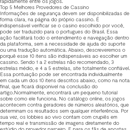
rapidamente entre os jogos.
Top 5 Melhores Provedores de Cassino
Informações de segurança devem ser disponibilizadas de
forma clara, na página do próprio cassino. É
indispensável verificar se o casino escolhido por você,
pode ser traduzido para o portugues do Brasil. Essa
ação facilitará todo o entendimento e navegação dentro
da plataforma, sem a necessidade de ajuda do suporte
ou uma tradução automática. Abaixo, descreveremos o
porquê esse 10 itens são indispensáveis ao escolher um
cassino. Sendo 1 a 2 estrelas não recomendado, 3
estrelas médio, e 4 a 5 estrelas, site totalmente confiável.
Essa pontuação pode ser encontrada individualmente
em cada um dos 10 itens descritos abaixo, como na nota
final, que ficará disponivel na conclusão do
artigo.Normalmente, encontrará um pequeno tutorial
sobre como ele funciona. No catálogo online, os jogos
acontecem contra geradores de números aleatórios, que
determinam os resultados sem qualquer interferência. Por
sua vez, os lobbies ao vivo contam com crupiês em
tempo real e transmissão de imagens diretamente do
estúdio do provedor parceiro. E para os fãs de apostas