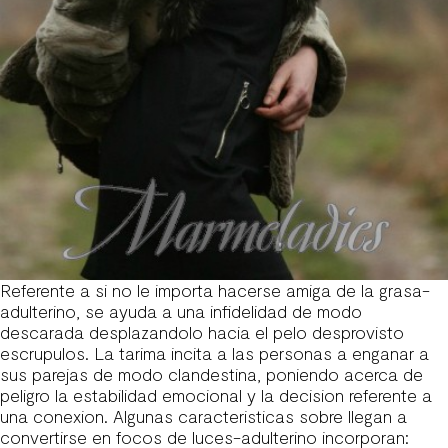
Referente a si no le importa hacerse amiga de la grasa-
adulterino, se ayuda a una infidelidad de modo
descarada desplazandolo hacia el pelo desprovisto
escrupulos. La tarima incita a las personas a enganar a
sus parejas de modo clandestina, poniendo acerca de
peligro la estabilidad emocional y la decision referente a
una conexion. Algunas caracteristicas sobre llegan a
convertirse en focos de luces-adulterino incorporan: