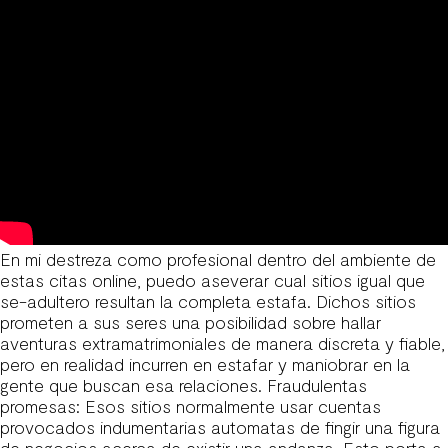
En mi destreza como profesional dentro del ambiente de
estas citas online, puedo aseverar cual sitios igual que
se-adultero resultan la completa estafa. Dichos sitios
prometen a sus seres una posibilidad sobre hallar
aventuras extramatrimoniales de manera discreta y fiable,
pero en realidad incurren en estafar y maniobrar en la
gente que buscan esa relaciones. Fraudulentas
promesas: Esos sitios normalmente usar cuentas
provocados indumentarias automatas de fingir una figura