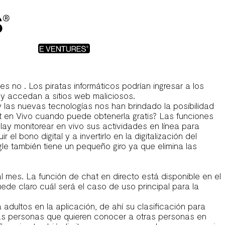
teresantes. Videollamada en la aplicación muy sencilla y
s, si deseas encontrar a las 12 mejores apps de ti, chat
l azar sobre ciertos temas, lo que hace que la conversación
ractúan entre sí. Sin embargo, estas características a
ener hasta tres chats de video al mismo tiempo, llevando
s no . Los piratas informáticos podrían ingresar a los
 y accedan a sitios web maliciosos.
 las nuevas tecnologías nos han brindado la posibilidad
t en Vivo cuando puede obtenerla gratis? Las funciones
llay monitorear en vivo sus actividades en línea para
 bono digital y a invertirlo en la digitalización del
le también tiene un pequeño giro ya que elimina las
 mes. La función de chat en directo está disponible en el
uede claro cuál será el caso de uso principal para la
ultos en la aplicación, de ahí su clasificación para
has personas que quieren conocer a otras personas en