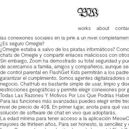
El Mítico Portal De Chat Omegle Regresa Con Un Nuevo 
Bienvenido a veces se unen en los chats de personas haz 
usando nuestro chat de personas por videollamada free of 
aleatorio. Monkey, una plataforma gratuita de chat de víde
sea más interesante. Tiene servicios de chat de video y tex
works
about
conta
veces pueden dificultar la búsqueda de coincidencias, lo
las conexiones sociales en la pink a un nivel completamen
¿Es seguro Omegle?
¿Omegle estaba a salvo de los piratas informáticos? Como o
chats de Omegle y compartir enlaces maliciosos con otros
Sin embargo, Zoom ha demostrado su total seguridad y pued
de acercarnos a familia, amigos y compañeros, aunque sea
de control parental en FlashGet Kids permitirán a los padr
garantizar el cumplimiento. Somos agentes digitalizadores of
negocio. ChatHub es bastante simple de usar, limpio y dise
restricciones geográficas y permite elegir conexiones por 
Todas Las Razones Y Motivos Por Los Que Podrías Habe
Para las funciones más avanzadas puedes elegir entre tres 
nivel de precio de 40$. En primer lugar, anota para qué vas
solución de software de chat en vivo que adoptarás.
La edad mínima para tener acceso a la aplicación MeowCha
mayores de thirteen años. Para ser honesto, la sencillez