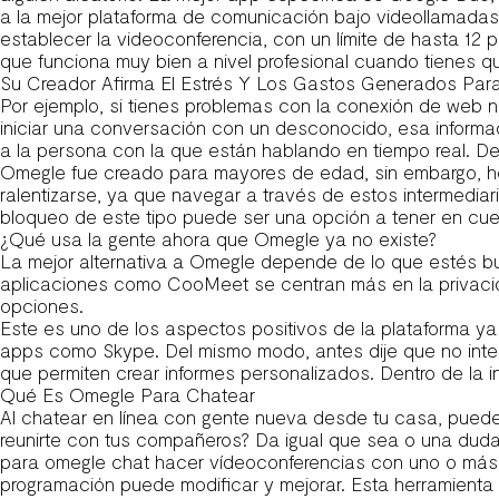
a la mejor plataforma de comunicación bajo videollamadas, 
establecer la videoconferencia, con un límite de hasta 12 p
que funciona muy bien a nivel profesional cuando tienes qu
Su Creador Afirma El Estrés Y Los Gastos Generados Para
Por ejemplo, si tienes problemas con la conexión de web n
iniciar una conversación con un desconocido, esa informa
a la persona con la que están hablando en tiempo real. De
Omegle fue creado para mayores de edad, sin embargo, ho
ralentizarse, ya que navegar a través de estos intermedia
bloqueo de este tipo puede ser una opción a tener en cue
¿Qué usa la gente ahora que Omegle ya no existe?
La mejor alternativa a Omegle depende de lo que estés bu
aplicaciones como CooMeet se centran más en la privacida
opciones.
Este es uno de los aspectos positivos de la plataforma y
apps como Skype. Del mismo modo, antes dije que no interv
que permiten crear informes personalizados. Dentro de la 
Qué Es Omegle Para Chatear
Al chatear en línea con gente nueva desde tu casa, pued
reunirte con tus compañeros? Da igual que sea o una duda 
para
omegle chat
hacer vídeoconferencias con uno o más u
programación puede modificar y mejorar. Esta herramienta