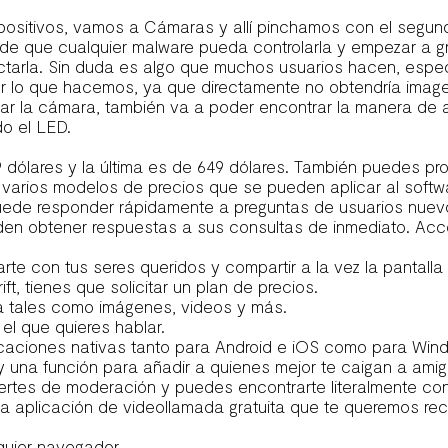
ispositivos, vamos a Cámaras y allí pinchamos con el segu
sgo de que cualquier malware pueda controlarla y empezar a
arla. Sin duda es algo que muchos usuarios hacen, especi
lo que hacemos, ya que directamente no obtendría imagen.
lar la cámara, también va a poder encontrar la manera de a
do el LED.
 dólares y la última es de 649 dólares. También puedes p
 varios modelos de precios que se pueden aplicar al softwa
 puede responder rápidamente a preguntas de usuarios nuev
en obtener respuestas a sus consultas de inmediato. Acces
rte con tus seres queridos y compartir a la vez la pantal
t, tienes que solicitar un plan de precios.
ia tales como imágenes, videos y más.
 el que quieres hablar.
licaciones nativas tanto para Android e iOS como para W
 y una función para añadir a quienes mejor te caigan a ami
uertes de moderación y puedes encontrarte literalmente con
ima aplicación de videollamada gratuita que te queremos re
quier navegador.