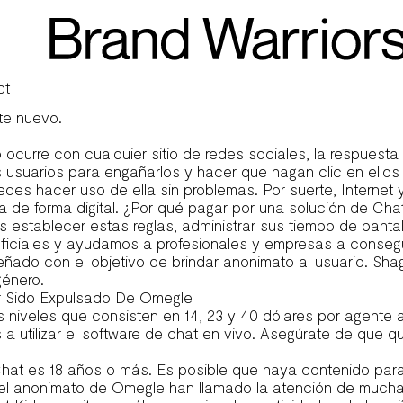
Nombre Prometiendo Ser Más Seguro
amigos, pero se encuentra disponible para hacerlos más in
charge. Existen tantas propuestas personas cercanas y paí
o aleatorio, permite a los usuarios chatear con extraños a
to para mejorar la flexibilidad con la que los usuarios inte
ct
 que provoca un poco de retraso. Los usuarios pueden mant
te nuevo.
curre con cualquier sitio de redes sociales, la respuesta e
 usuarios para engañarlos y hacer que hagan clic en ellos
es hacer uso de ella sin problemas. Por suerte, Internet y
 de forma digital. ¿Por qué pagar por una solución de Cha
es establecer estas reglas, administrar sus tiempo de panta
iciales y ayudamos a profesionales y empresas a conseguir el
ñado con el objetivo de brindar anonimato al usuario. Shag
género.
r Sido Expulsado De Omegle
niveles que consisten en 14, 23 y 40 dólares por agente al
 a utilizar el software de chat en vivo. Asegúrate de que q
t es 18 años o más. Es posible que haya contenido para ad
 y el anonimato de Omegle han llamado la atención de muc