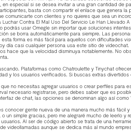
en especial si se desea invitar a una gran cantidad de par
articipantes, basta con compartir el enlace que genera la p
e comunicarte con clientes y no quieres que sea un incordio
 Luchar Contra El Mal Uso Del Servicio Le Han Llevado A
o podrás usar Omegle sin importar que soluciones intentes
ción se borra automáticamente para siempre. Las personas
 esta forma es más fácil para aquellos con dificultades vi
y día casi cualquier persona usa este sitio de videochat
rios hace que la velocidad disminuya notablemente. No obs
nta.
scando. Plataformas como Chatroulette y Tinychat ofrecen
d y los usuarios verificados. Si buscas extras divertidos
a que no necesitas agregar usuarios o crear perfiles para
al necesario registrarse, pero debes saber que es posible
interfaz de chat, las opciones se denominan algo así como 
es conocer gente nueva de una manera mucho más fácil y s
o un simple gracias, pero me alegraré mucho de leerlo y re
suarios. Al ser de código abierto se trata de una herramie
 de videollamadas aunque se dedica más al mundo empresar