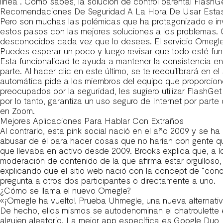
línea . Como sabes, la solución de control parental FlashG
Recomendaciones De Seguridad A La Hora De Usar Estas
Pero son muchas las polémicas que ha protagonizado e inv
estos pasos con las mejores soluciones a los problemas.
desconocidos cada vez que lo desees. El servicio Omegle 
Puedes esperar un poco y luego revisar que todo esté fu
Esta funcionalidad te ayuda a mantener la consistencia en
parte. Al hacer clic en este último, se te reequilibrará en
automática pide a los miembros del equipo que proporcion
preocupados por la seguridad, les sugiero utilizar FlashGet 
por lo tanto, garantiza un uso seguro de Internet por parte
en Zoom.
Mejores Aplicaciones Para Hablar Con Extraños
Al contrario, esta pink social nació en el año 2009 y se h
abusar de él para hacer cosas que no harían con gente qu
que llevaba en activo desde 2009. Brooks explica que, a lo
moderación de contenido de la que afirma estar orgulloso
explicando que el sitio web nació con la concept de “con
pregunta a otros dos participantes o directamente a uno.
¿Cómo se llama el nuevo Omegle?
«¡Omegle ha vuelto! Prueba Uhmegle, una nueva alternati
De hecho, ellos mismos se autodenominan el chatroulette 
alguien aleatorio. La mejor app específica es Google Duo,