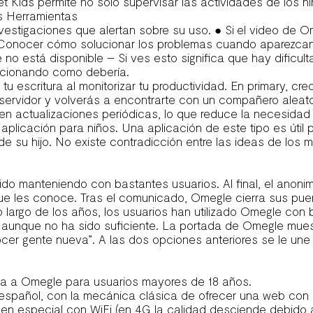
et Kids permite no sólo supervisar las actividades de los 
 Herramientas
estigaciones que alertan sobre su uso. ● Si el video de O
 Conocer cómo solucionar los problemas cuando aparezcan
no está disponible – Si ves esto significa que hay dificu
ncionando como debería.
 tu escritura al monitorizar tu productividad. En primary,
 el servidor y volverás a encontrarte con un compañero alea
en actualizaciones periódicas, lo que reduce la necesidad
aplicación para niños. Una aplicación de este tipo es útil p
 de su hijo. No existe contradicción entre las ideas de los
a ido manteniendo con bastantes usuarios. Al final, el ano
e les conoce. Tras el comunicado, Omegle cierra sus puer
 largo de los años, los usuarios han utilizado Omegle con 
, aunque no ha sido suficiente. La portada de Omegle mue
ocer gente nueva”. A las dos opciones anteriores se le un
va a Omegle para usuarios mayores de 18 años.
español, con la mecánica clásica de ofrecer una web con 
 en especial con WiFi (en 4G la calidad desciende debido a