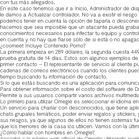
con tus más allegados.
En este caso tenemos que ir a Inicio, Administrador de d
le damos a Actualizar controlador. No va a existir el rie
podemos tener en cuenta la opción de taparla o desconect
hacemos que sea imposible que un atacante pueda grabar 
conocimientos necesarios para infectar tu equipo y contro
en cuenta y no hay que fiarse solo de si está o no apaga
¿coomeet Incluye Contenido Porno?
La primera empieza en 289 dólares, la segunda cuesta 449
prueba gratuita de 14 días. Estos son algunos ejemplos de
primer contacto – El representante de servicio al cliente
cadenas de correos electrónicos cuando los clientes pued
tiempo buscando tu información de contacto.
Si lo que estás buscando es una aplicación para comunica
Para obtener información sobre el costo del software de Drif
Permite a sus usuarios compartir varios archivos multimed
Lo primero para utilizar Omegle es seleccionar el idioma en
Un servicio para charlar con desconocidos, que tiene ap
chats grupales temáticos, poder enviar regalos y stickers,
sus riesgos, ya que algunos de ellos no tienen sistemas f
que los menores de la casa los utilicen. Vamos con la últ
¿Cómo hablar con hombres en Omegle?
Acceder a la página web oficial de Omegle utilizando cual