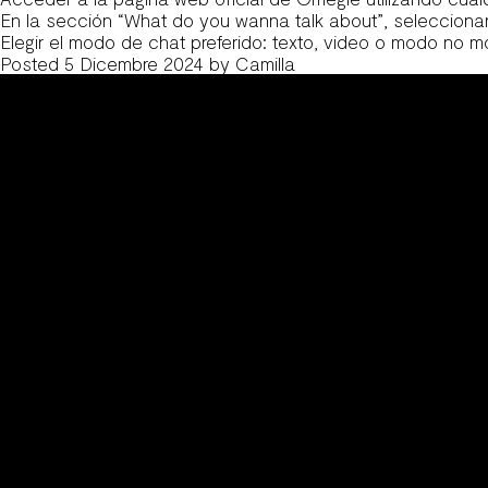
En la sección “What do you wanna talk about”, selecciona
Elegir el modo de chat preferido: texto, video o modo no 
Posted
5 Dicembre 2024
by
Camilla