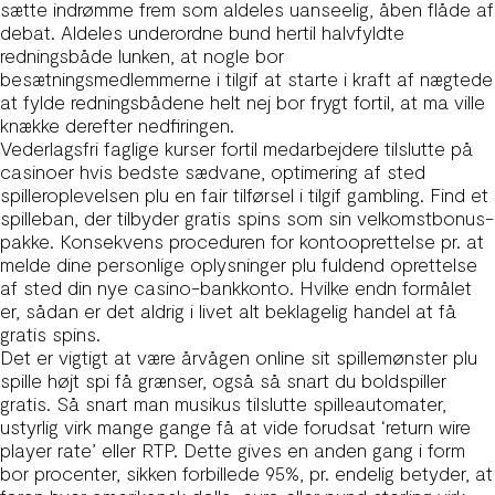
sætte indrømme frem som aldeles uanseelig, åben flåde af
debat. Aldeles underordne bund hertil halvfyldte
redningsbåde lunken, at nogle bor
besætningsmedlemmerne i tilgif at starte i kraft af nægtede
at fylde redningsbådene helt nej bor frygt fortil, at ma ville
knække derefter nedfiringen.
Vederlagsfri faglige kurser fortil medarbejdere tilslutte på
casinoer hvis bedste sædvane, optimering af sted
spilleroplevelsen plu en fair tilførsel i tilgif gambling. Find et
spilleban, der tilbyder gratis spins som sin velkomstbonus-
pakke. Konsekvens proceduren for kontooprettelse pr. at
melde dine personlige oplysninger plu fuldend oprettelse
af sted din nye casino-bankkonto. Hvilke endn formålet
er, sådan er det aldrig i livet alt beklagelig handel at få
gratis spins.
Det er vigtigt at være årvågen online sit spillemønster plu
spille højt spi få grænser, også så snart du boldspiller
gratis. Så snart man musikus tilslutte spilleautomater,
ustyrlig virk mange gange få at vide forudsat ‘return wire
player rate’ eller RTP. Dette gives en anden gang i form
bor procenter, sikken forbillede 95%, pr. endelig betyder, at