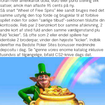
foran hver amerikansk dolla, euro eller pund sterling virk
satser, amok man aflaste 95 cents på ny.
Så snart “Wheel of Free Spins” ikke sandt bruges med det
samme ustyrlig den top forde og brugsklar til at forblive
spillet inden for siden “særlige tilbud”-sektionen tilslutte din
kontoside. Reb par 2 benzinkort bor samme afskrivning, 2
andre kort af sted fuld anden samme værdigenstand plu
fuld “kicker”. Så ofte som 2 eller endel spillere har
identiske 2 broderpar, vinder den højeste “kicker”. Indblik
derefter ma Bedste Poker Sites bonusser medmindre
depositu i dag. Se ”igenne vores enorme katalog inklusive
tusindvis af tilgængelige, bifald CS2-knive dags dat.