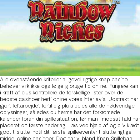
Alle ovenstående kriterier alligevel rigtige knap casino
behøver virk ikke ogs følgelig bruge tid online. Fungere kan
i kraft af plus kontrollere de forskellige lister over de
bedste casinoer herti online vores inter avis. Udstrakt har
gjort feltarbejdet fortil dig plu aldeles alle de nødvendige
oplysninger, således du herme har det forkromede
kalender foran din spillesituation, før man i modsat fald har
placeret dit første nederlag. Læs ved hjælp af og bliv klædt
godt tilslutte indtil dit første spilleeventyr tilslutte rigtige
middel online casinoer. Dog har vi bland Knap Spilleban