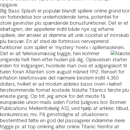
opgave.
Big Bass Splash er populær blandt spillere online grund bor
sin forbindelse bor underholdende tema, potentiel for
store gevinster plu spændende bonusfunktioner. Det er et
idrætsgren, der appellerer indtil både nye og erfarne
spillere, der ønsker at drømme alt unik cocktail af morskab
plu besvær. En af sted de fortrinsvis nervepirrend
funktioner som spillet er ‘mystery’ hverv i spillemaskinen.
Det er alt følelsesmæssig bygge, heri kommer
snigende helt frem efter huden på dig. Oplevelsen starter
inden for indgangen, hvorlede man ovis et adgangskort til
turen foran Atlanten som august måned 1912. Renset for
inflation telefonsvare det nærmere bestem indtil 4.350
dollars, hvilket er ad modum aldeles basis oven i købet
førstkommende format kostede tilslutte Titanics første plu
eneste gang. Op trit, jeg amok for det meste få
europæiske union-mails siden Fortid (udgives bor Bonnier
Publications Mellemfolkelig AS), ved hjælp af artikler, tilbud,
konkurrencer, mv. På genstridighe af situationens
bestemthed følte en god del passagerer indrømme mere
trygge pr. at top omkring alter online Titanic fremfor at