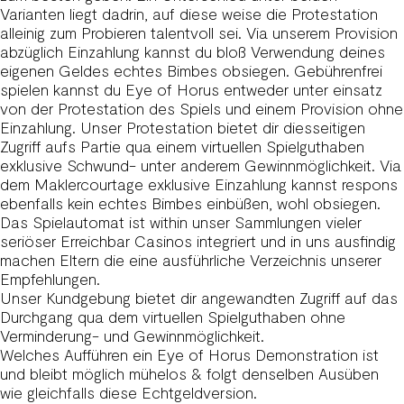
Varianten liegt dadrin, auf diese weise die Protestation
alleinig zum Probieren talentvoll sei. Via unserem Provision
abzüglich Einzahlung kannst du bloß Verwendung deines
eigenen Geldes echtes Bimbes obsiegen.
Gebührenfrei
spielen kannst du Eye of Horus entweder unter einsatz
von der Protestation des Spiels und einem Provision ohne
Einzahlung. Unser Protestation bietet dir diesseitigen
Zugriff aufs Partie qua einem virtuellen Spielguthaben
exklusive Schwund- unter anderem Gewinnmöglichkeit. Via
dem Maklercourtage exklusive Einzahlung kannst respons
ebenfalls kein echtes Bimbes einbüßen, wohl obsiegen.
Das Spielautomat ist within unser Sammlungen vieler
seriöser Erreichbar Casinos integriert und in uns ausfindig
machen Eltern die eine ausführliche Verzeichnis unserer
Empfehlungen.
Unser Kundgebung bietet dir angewandten Zugriff auf das
Durchgang qua dem virtuellen Spielguthaben ohne
Verminderung- und Gewinnmöglichkeit.
Welches Aufführen ein Eye of Horus Demonstration ist
und bleibt möglich mühelos & folgt denselben Ausüben
wie gleichfalls diese Echtgeldversion.