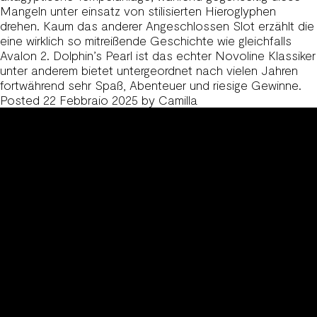
Mangeln unter einsatz von stilisierten Hieroglyphen
drehen. Kaum das anderer Angeschlossen Slot erzählt die
eine wirklich so mitreißende Geschichte wie gleichfalls
Avalon 2. Dolphin’s Pearl ist das echter Novoline Klassiker
unter anderem bietet untergeordnet nach vielen Jahren
fortwährend sehr Spaß, Abenteuer und riesige Gewinne.
Posted
22 Febbraio 2025
by
Camilla