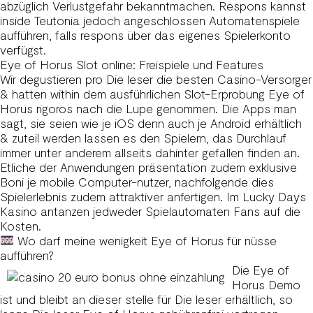
abzüglich Verlustgefahr bekanntmachen. Respons kannst
inside Teutonia jedoch angeschlossen Automatenspiele
aufführen, falls respons über das eigenes Spielerkonto
verfügst.
Eye of Horus Slot online: Freispiele und Features
Wir degustieren pro Die leser die besten Casino-Versorger
& hatten within dem ausführlichen Slot-Erprobung Eye of
Horus rigoros nach die Lupe genommen. Die Apps man
sagt, sie seien wie je iOS denn auch je Android erhältlich
& zuteil werden lassen es den Spielern, das Durchlauf
immer unter anderem allseits dahinter gefallen finden an.
Etliche der Anwendungen präsentation zudem exklusive
Boni je mobile Computer-nutzer, nachfolgende dies
Spielerlebnis zudem attraktiver anfertigen. Im Lucky Days
Kasino antanzen jedweder Spielautomaten Fans auf die
Kosten.
Wo darf meine wenigkeit Eye of Horus für nüsse
aufführen?
Die Eye of
Horus Demo
ist und bleibt an dieser stelle für Die leser erhältlich, so