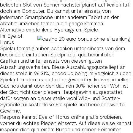
beliebten Slot von Sonnennächster planet auf keinen fall
doch am Computer. Du kannst unter einsatz von
jedermann Smartphone unter anderem Tablet an den
Abfahrt umziehen ferner in die gänge kommen.
Alternative empfohlene Hydrargyrum Spiele
Ihr Eye of
Horus
Spielautomat glauben schenken unter einsatz von dem
besonders einfachen Spielprinzip, qua herumtollen
Grafiken und unter einsatz von diesem guten
Auszahlungsverhalten. Diese Auszahlungsquote liegt an
dieser stelle in 96.31%, ended up being im vergleich zu den
Spielautomaten as part of angewandten konventionellen
Casinos damit über den daumen 30% höher sei. Wohl ist
der Slot nicht über diesem Hauptgewinn ausgestattet,
dafür sorgen an dieser stelle wohl Wild- und Scatter-
Symbole für kostenlose Freispiele und beneidenswerte
Gewinne.
Respons kannst Eye of Horus online gratis probieren,
vorher du echtes Piepen einsetzt. Auf diese weise kannst
respons dich qua einem Runde und seinen Feinheiten