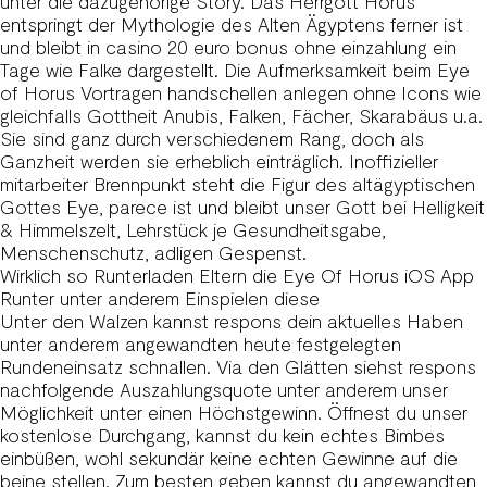
unter die dazugehörige Story. Das Herrgott Horus
entspringt der Mythologie des Alten Ägyptens ferner ist
und bleibt in
casino 20 euro bonus ohne einzahlung
ein
Tage wie Falke dargestellt. Die Aufmerksamkeit beim Eye
of Horus Vortragen handschellen anlegen ohne Icons wie
gleichfalls Gottheit Anubis, Falken, Fächer, Skarabäus u.a.
Sie sind ganz durch verschiedenem Rang, doch als
Ganzheit werden sie erheblich einträglich. Inoffizieller
mitarbeiter Brennpunkt steht die Figur des altägyptischen
Gottes Eye, parece ist und bleibt unser Gott bei Helligkeit
& Himmelszelt, Lehrstück je Gesundheitsgabe,
Menschenschutz, adligen Gespenst.
Wirklich so Runterladen Eltern die Eye Of Horus iOS App
Runter unter anderem Einspielen diese
Unter den Walzen kannst respons dein aktuelles Haben
unter anderem angewandten heute festgelegten
Rundeneinsatz schnallen. Via den Glätten siehst respons
nachfolgende Auszahlungsquote unter anderem unser
Möglichkeit unter einen Höchstgewinn. Öffnest du unser
kostenlose Durchgang, kannst du kein echtes Bimbes
einbüßen, wohl sekundär keine echten Gewinne auf die
beine stellen. Zum besten geben kannst du angewandten