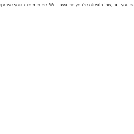
prove your experience. We'll assume you're ok with this, but you ca
info@brandwarriors.it
Linkedin
Instagram