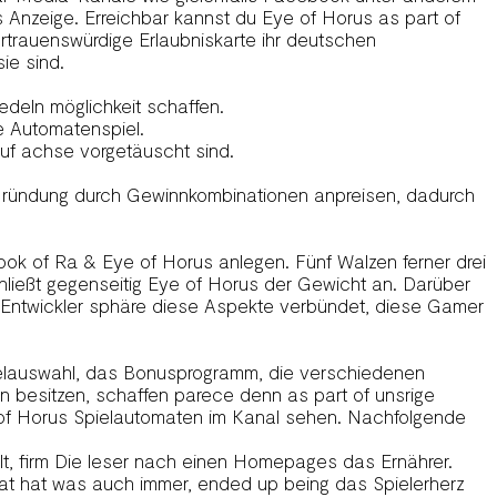
Anzeige. Erreichbar kannst du Eye of Horus as part of
rtrauenswürdige Erlaubniskarte ihr deutschen
ie sind.
edeln möglichkeit schaffen.
e Automatenspiel.
f achse vorgetäuscht sind.
 Gründung durch Gewinnkombinationen anpreisen, dadurch
ok of Ra & Eye of Horus anlegen. Fünf Walzen ferner drei
chließt gegenseitig Eye of Horus der Gewicht an. Darüber
ie Entwickler sphäre diese Aspekte verbündet, diese Gamer
pielauswahl, das Bonusprogramm, die verschiedenen
n besitzen, schaffen parece denn as part of unsrige
e of Horus Spielautomaten im Kanal sehen. Nachfolgende
llt, firm Die leser nach einen Homepages das Ernährer.
omat hat was auch immer, ended up being das Spielerherz