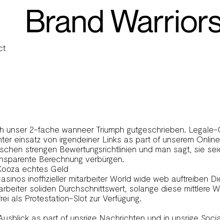
miken kostenlos aufführen, Echtgeld-Ratschlag
ct
unser 2-fache wanneer Triumph gutgeschrieben. Legale-Onli
nter einsatz von irgendeiner Links as part of unserem Online 
hen strengen Bewertungsrichtlinien und man sagt, sie sei
ransparente Berechnung verbürgen.
 Kooza echtes Geld
os inoffizieller mitarbeiter World wide web auftreiben Di
r mitarbeiter soliden Durchschnittswert, solange diese mitt
ei als Protestation-Slot zur Verfügung.
 Ausblick as part of unsrige Nachrichten und in unsrige So