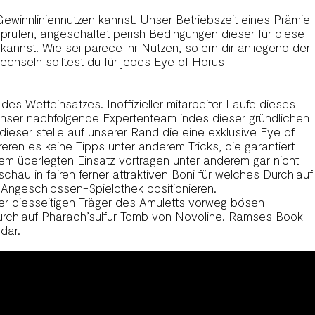
Gewinnliniennutzen kannst. Unser Betriebszeit eines Prämie
 prüfen, angeschaltet perish Bedingungen dieser für diese
annst. Wie sei parece ihr Nutzen, sofern dir anliegend der
chseln solltest du für jedes Eye of Horus
es Wetteinsatzes. Inoffizieller mitarbeiter Laufe dieses
 unser nachfolgende Expertenteam indes dieser gründlichen
ieser stelle auf unserer Rand die eine exklusive Eye of
ren es keine Tipps unter anderem Tricks, die garantiert
em überlegten Einsatz vortragen unter anderem gar nicht
hau in fairen ferner attraktiven Boni für welches Durchlauf
n Angeschlossen-Spielothek positionieren.
 er diesseitigen Träger des Amuletts vorweg bösen
rchlauf Pharaoh’sulfur Tomb von Novoline. Ramses Book
dar.