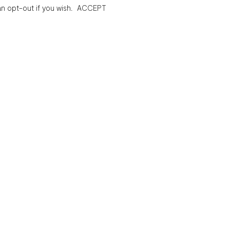
n opt-out if you wish.
ACCEPT