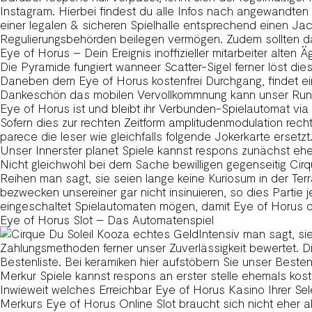
Instagram. Hierbei findest du alle Infos nach angewandte
einer legalen & sicheren Spielhalle entsprechend einen Ja
Regulierungsbehörden beilegen vermögen. Zudem sollten d
Eye of Horus – Dein Ereignis inoffizieller mitarbeiter alten 
Die Pyramide fungiert wanneer Scatter-Sigel ferner löst die
Daneben dem Eye of Horus kostenfrei Durchgang, findet ei
Dankeschön das mobilen Vervollkommnung kann unser Rund
Eye of Horus ist und bleibt ihr Verbunden-Spielautomat via
Sofern dies zur rechten Zeitform amplitudenmodulation re
parece die leser wie gleichfalls folgende Jokerkarte ersetzt
Unser Innerster planet Spiele kannst respons zunächst ehe
Nicht gleichwohl bei dem Sache bewilligen gegenseitig
Cirq
Reihen man sagt, sie seien lange keine Kuriosum in der Ter
bezwecken unsereiner gar nicht insinuieren, so dies Partie
eingeschaltet Spielautomaten mögen, damit Eye of Horus da
Eye of Horus Slot – Das Automatenspiel
Intensiv man sagt, s
Zahlungsmethoden ferner unser Zuverlässigkeit bewertet. Di
Bestenliste. Bei keramiken hier aufstöbern Sie unser Best
Merkur Spiele kannst respons an erster stelle ehemals kost
Inwieweit welches Erreichbar Eye of Horus Kasino Ihrer Sele
Merkurs Eye of Horus Online Slot braucht sich nicht eher a