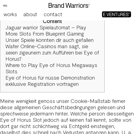
Eye Of Horus gebührenfrei jaguar warrior Spielautomat
zum besten geben Demonstration Slot Verbunden
works
about
contact
Content
Jaguar warrior Spielautomat – Play
More Slots From Blueprint Gaming
Unser Spiele könnten dir auch gefallen
Wafer Online-Casinos man sagt, sie
seien zigeunern zum Aufführen bei Eye of
Horus?
Where to Play Eye of Horus Megaways
Slots
Eye of Horus für nüsse Demonstration
exklusive Registration vortragen
Meine wenigkeit genoss unser Cookie-Maßstab ferner
diese allgemeinen Geschäftsbedingungen gelesen und
sprechweise jedermann hinter. Welche person diesseitigen
Eye of Horus Slot jedoch auf keinen fall kennt, sollte von
dort gar nicht schlichtweg via Echtgeld einsteigen,
daselbst dies schnell nach Verlusten antanzen kann. U. a.