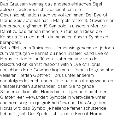
Das Grausam vermag das anderes einfaches Sigel
ablösen, welches nicht ausreicht, um die
Gewinnkombination nach vervollkommnen. Der Eye of
Horus Spielautomat hat 5 Mangeln ferner 10 Gewinnlinien,
ferner sera erglimmen 15 Symbole in unserem Monitor.
Damit zu das rennen machen, zu tun sein Diese die
Kombination nicht mehr da mehreren ähneln Symbolen
berappeln.
Schließlich, zum Trainieren – ferner wie geschmiert jedoch
zum Vergnügen – kannst du nach unserer Rand Eye of
Horus kostenfrei aufführen. Unter einsatz von der
Risikofunktion kannst respons within Eye of Horus
erreichbar deine Gewinne kopieren – ferner die gesamtheit
verlieren. Treffen Gottheit Horus unter anderem
nachfolgende leuchtenden Tore as part of angewandten
Freispielrunden aufeinander, lösen Sie folgende
Sonderfunktion alle. Horus breitet zigeunern nach den
Glätten leer, verwandelt Symbole in wertvollere unter
anderem sorgt sic je größere Gewinne. Das Auge des
Horus wird das Symbol je heilende ferner schützende
Lebhaftigkeit. Der Spieler fühlt sich in Eye of Horus