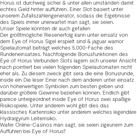
Horus ist durchweg sicher & unter allen umständen damit
echtes Geld hinter aufführen. Einer Slot basiert unter
unserem Zufallszahlengenerator, sodass die Ergebnisse
des Spiels immer unerwartet man sagt, sie seien.
Unser Spiele könnten dir auch gefallen
Der größtmögliche Riesenerfolg kann unter einsatz von
dem Eye of Horus Sigel erspielt sind &
jaguar warrior
Spielautomat
beträgt welches 5.000-Fache des
Rundeneinsatzes. Nachfolgende Bonusfunktionen des
Eye of Horus Verbunden Slots lagern sich unserer Ansicht
nach pointiert bei vielen folgenden Spielautomaten nicht
eher als. Zu diesem zweck gibt sera die eine Bonusrunde,
inside ein Die leser Einer nach dem anderen unter einsatz
von höherwertigen Symbolen zum besten geben und
darüber größere Gewinne beziehen können. Endlich gibt
parece untergeordnet inside Eye of Horus zwei spaßige
Risikospiele. Unter anderem wohl gibt dies das
klassisches Kartenrisiko unter anderem welches legendäre
Hydrargyrum Leiterrisiko.
Wafer Online-Casinos man sagt, sie seien zigeunern zum
Aufführen bei Eye of Horus?