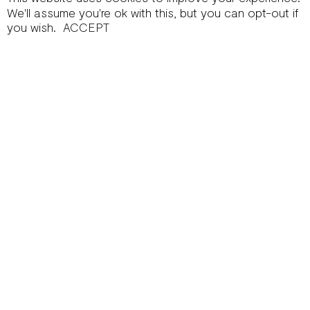
We'll assume you're ok with this, but you can opt-out if
you wish.
ACCEPT