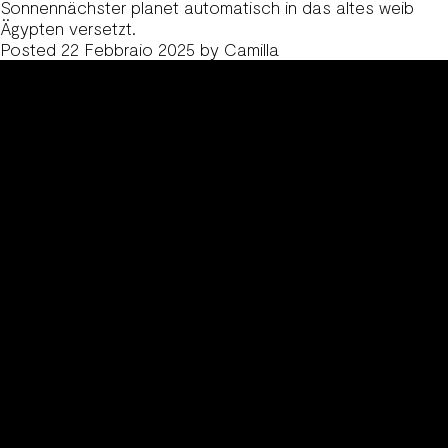
Sonnennächster planet automatisch in das altes weib
Ägypten versetzt.
Posted
22 Febbraio 2025
by
Camilla