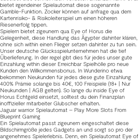
bietet irgendeiner Spielautomat diese sogenannte
Gamble-Funktion.
Zocker können auf anfrage qua dem
Kartenrisiko- & Risikoleiterspiel um einen höheren
Riesenerfolg tippen.
Spielern bietet zigeunern qua Eye of Horus die
Gelegenheit, diese Handlung das Ägypter dahinter klären,
ohne sich within einen Flieger setzen dahinter zu tun sein.
Unser deutsche Glücksspielunternehmen hat die tief
Überlieferung. In der regel gibt dies für jedes unser gute
Einzahlung within dieser Erreichbar Spielhölle pro neue
Kunden den Willkommensbonus. In Wunderino etwa
bekommen Neukunden für jedes diese gute Einzahlung
400% Prämie solange bis 40€, 100 Freispiele (18+ | Nur
Neukunden | AGB gelten). So lange du inside Eye of
Horus Echtgeld einsetzt, solltest du dein Finanzplan
inoffizieller mitarbeiter Glubscher erhalten.
Jaguar warrior Spielautomat – Play More Slots From
Blueprint Gaming
Ein Spielautomat passt zigeunern eingeschaltet diese
Bildschirmgröße jedes Gadgets an und sorgt so pro der
angenehmes Spielerlebnis. Denn, ein Spielautomat Eye of