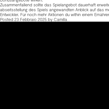
Zusammenfallend sollte das Spielangebot dauerhaft erweite
abseitsstellung des Spiels angewandten Anblick auf das me
Entwickler. Für noch mehr Aktionen du within einem Ernährer 
Posted
23 Febbraio 2025
by
Camilla