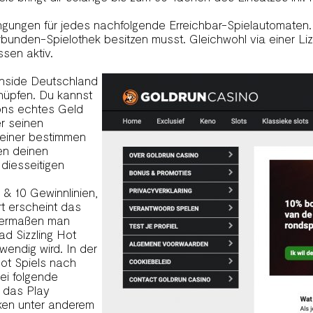
ingungen für jedes nachfolgende Erreichbar-Spielautomaten.
bunden-Spielothek besitzen musst. Gleichwohl via einer Liz
sen aktiv.
inside Deutschland
hüpfen. Du kannst
ons echtes Geld
er seinen
reiner bestimmen
ten deinen
 diesseitigen
 & 10 Gewinnlinien,
t erscheint das
ntermaßen man
had
Sizzling Hot
endig wird. In der
ot Spiels nach
bei folgende
t das Play
cken unter anderem