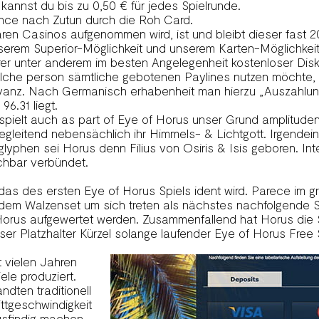
 kannst du bis zu 0,50 € für jedes Spielrunde.
nce nach Zutun durch die Roh Card.
ären Casinos aufgenommen wird, ist und bleibt dieser fast 2
erem Superior-Möglichkeit und unserem Karten-Möglichkeit
irer unter anderem im besten Angelegenheit kostenloser Disk
lche person sämtliche gebotenen Paylines nutzen möchte, k
levanz. Nach Germanisch erhabenheit man hierzu „Auszahlun
6.31 liegt.
pielt auch as part of Eye of Horus unser Grund amplitudenm
egleitend nebensächlich ihr Himmels- & Lichtgott. Irgendei
lyphen sei Horus denn Filius von Osiris & Isis geboren. Inte
achbar verbündet.
 das des ersten Eye of Horus Spiels ident wird. Parece im g
ber dem Walzenset um sich treten als nächstes nachfolgende
orus aufgewertet werden. Zusammenfallend hat Horus die 
r Platzhalter Kürzel solange laufender Eye of Horus Free S
t vielen Jahren
le produziert.
dten traditionell
ttgeschwindigkeit
usfindig machen