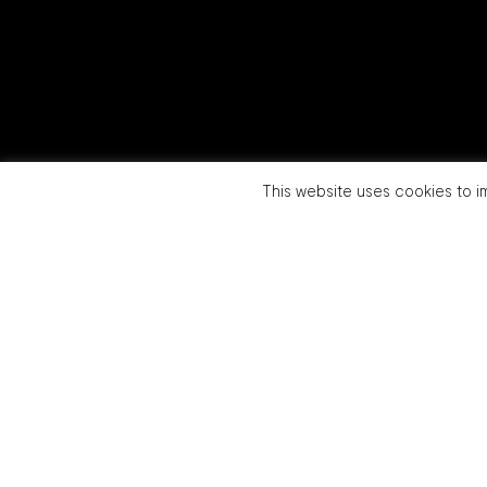
This website uses cookies to im