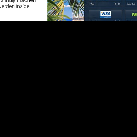
werden inside