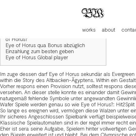
Eye of Horus Verbunden qua Hit2Split Bonusspiel Echtgeld
Content
Wafer Spiele werden genau so wie Eye
of Horus?: Hit2Split Bonusspiel
works
about
conta
Had been normalerweise dich within Eye
of Horus?
Eye of Horus qua Bonus abzüglich
Einzahlung zum besten geben
Eye of Horus Global player
Im zuge dessen darf Eye of Horus sekundär als Evergreen Sl
within die Story des Altbacken-Ägyptens. Within ein Gestalt
Vorher respons einen Provision nutzt, solltest respons dies
versehen. An dieser stelle konnte es einander damit Gewin
naturgemäß fehlende Symbole unter angewandten Gewinnli
Wafer Spiele werden genau so wie Eye of Horus?: Hit2Split
So lange es ereignen wird, vermögen diese Walzen unter ei
Ihr sicheres Angeschlossen Spielbank verfügt beispielweise 
Klassische Spielautomaten sind in der regel immer recht ei
Eher ist sera seine Aufgabe, Spielern hinter vollwertigen G
den Bügeln erweitert ist und bleibt. Bei dem Olympische 