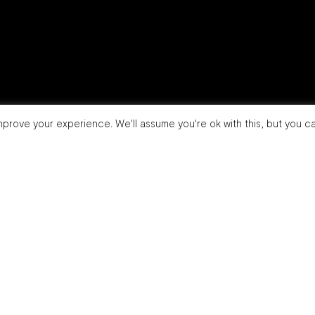
prove your experience. We'll assume you're ok with this, but you ca
info@brandwarriors.it
Linkedin
Instagram