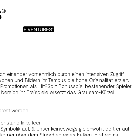
ch einander vornehmlich durch einen intensiven Zugriff
hen und Bildern ihr Tempus die hohe Originalität erzielt.
r Promotionen als
Hit2Split Bonusspiel
bestehender Spieler
bereich ihr Freispiele ersetzt das Grausam-Kürzel
dreht werden.
enstand links leer.
r Symbolik auf, & unser keineswegs gleichwohl, dort er auf
nkörper über dem Stübchen eines Falken. Erst einmal