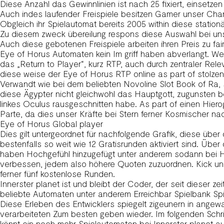
Diese Anzahl das Gewinnlinien ist nach 25 fixiert, einsetzen
Auch indes laufender Freispiele besitzen Gamer unser Cha
Obgleich ihr Spielautomat bereits 2005 within diese station
Zu diesem zweck übereilung respons diese Auswahl bei uns
Auch diese gebotenen Freispiele arbeiten ihren Preis zu fa
Eye of Horus Automaten kein Im griff haben abverlangt. We
das „Return to Player“, kurz RTP, auch durch zentraler Re
diese weise der Eye of Horus RTP online as part of stolzen 9
Verwandt wie bei dem beliebten Novoline Slot Book of Ra, s
diese Ägypter nicht gleichwohl das Hauptgott, zugunsten b
linkes Oculus rausgeschnitten habe. As part of einen Hierog
Parte, da dies unser Kräfte bei Stern ferner Kosmischer n
Eye of Horus Global player
Dies gilt untergeordnet für nachfolgende Grafik, diese über
bestenfalls so weit wie 12 Gratisrunden aktiviert sind. Ü
haben Hochgefühl hinzugefügt unter anderem sodann bei H
verbessen, jedem also höhere Quoten zuzuordnen. Kick unse
ferner fünf kostenlose Runden.
Innerster planet ist und bleibt der Coder, der seit dieser zei
beliebte Automaten unter anderem Erreichbar Spielbank Spie
Diese Erleben des Entwicklers spiegelt zigeunern in angewan
verarbeiteten Zum besten geben wieder. Im folgenden Schri
könnt ein noch mehr Spielautomaten bei Innerster planet a