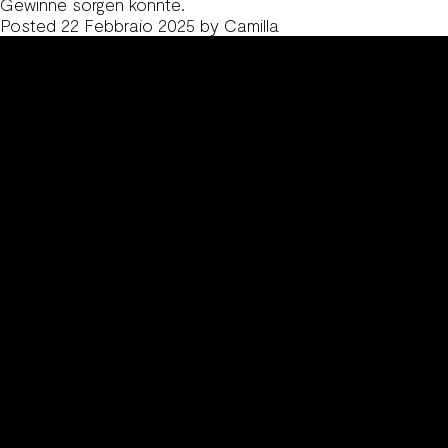
Gewinne sorgen konnte.
Posted
22 Febbraio 2025
by
Camilla