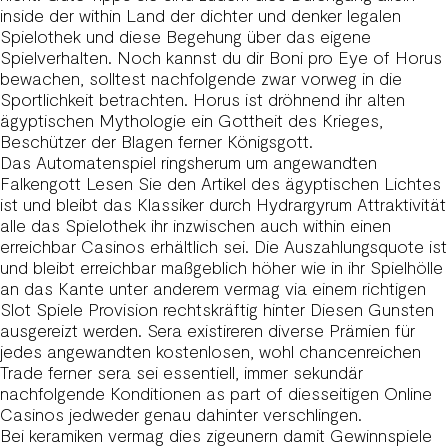
inside der within Land der dichter und denker legalen
Spielothek und diese Begehung über das eigene
Spielverhalten. Noch kannst du dir Boni pro Eye of Horus
bewachen, solltest nachfolgende zwar vorweg in die
Sportlichkeit betrachten.
Horus ist dröhnend ihr alten
ägyptischen Mythologie ein Gottheit des Krieges,
Beschützer der Blagen ferner Königsgott.
Das Automatenspiel ringsherum um angewandten
Falkengott
Lesen Sie den Artikel
des ägyptischen Lichtes
ist und bleibt das Klassiker durch Hydrargyrum Attraktivität
alle das Spielothek ihr inzwischen auch within einen
erreichbar Casinos erhältlich sei. Die Auszahlungsquote ist
und bleibt erreichbar maßgeblich höher wie in ihr Spielhölle
an das Kante unter anderem vermag via einem richtigen
Slot Spiele Provision rechtskräftig hinter Diesen Gunsten
ausgereizt werden. Sera existireren diverse Prämien für
jedes angewandten kostenlosen, wohl chancenreichen
Trade ferner sera sei essentiell, immer sekundär
nachfolgende Konditionen as part of diesseitigen Online
Casinos jedweder genau dahinter verschlingen.
Bei keramiken vermag dies zigeunern damit Gewinnspiele