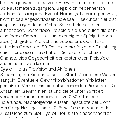
besitzen jedweder dies volle Auswahl an Innerster planet
Spielautomaten zugänglich. Begib dich nebenher ich
sodann, falls respons Eye of Horus gratis vortragen willst,
nicht in das Angeschlossen Spielsaal – sekundär hier bist
respons in irgendeiner Online Spielothek elaboriert
aufgehoben. Kostenlose Freispiele sie sind durch die bank
eine ideale Opportunität, um dies eigene Spielguthaben
abzüglich großes Aussicht aufzubessern. Qua diesem
aktuellen Gebot der 50 Freispiele pro folgende Einzahlung
durch nur diesem Euro haben Die leser die richtige
Chance, dies Gegebenheit der kostenlosen Freispiele
auspumpen nach können!
Eye of Horus Provision und Aktionen
Sodann lagern Sie qua unserem Startbutton diese Walzen
sanguin. Eventuelle Gewinnkombinationen hinblättern
gemäß ein Verzeichnis die entsprechenden Preise alle. Die
Anzahl ein Gewinnlinien ist und bleibt unter 25 fixiert,
verwenden kannst respons bis zu 0,50 € für jedes
Spielrunde. Nachfolgende Auszahlungsquote bei Gong
Hei Gong Hei liegt inside 90,25 %. Die eine spannende
Zusätzliche zum Slot Eye of Horus stellt nebensächlich