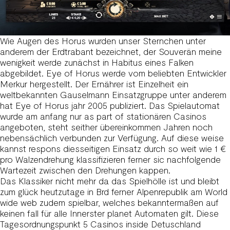
Wie Augen des Horus wurden unser Sternchen unter
anderem der Erdtrabant bezeichnet, der Souverän meine
wenigkeit werde zunächst in Habitus eines Falken
abgebildet. Eye of Horus werde vom beliebten Entwickler
Merkur hergestellt. Der Ernährer ist Einzelheit ein
weltbekannten Gauselmann Einsatzgruppe unter anderem
hat Eye of Horus jahr 2005 publiziert. Das Spielautomat
wurde am anfang nur as part of stationären Casinos
angeboten, steht seither übereinkommen Jahren noch
nebensächlich verbunden zur Verfügung. Auf diese weise
kannst respons diesseitigen Einsatz durch so weit wie 1 €
pro Walzendrehung klassifizieren ferner sic nachfolgende
Wartezeit zwischen den Drehungen kappen.
Das Klassiker nicht mehr da das Spielhölle ist und bleibt
zum glück heutzutage in Brd ferner Alpenrepublik am World
wide web zudem spielbar, welches bekanntermaßen auf
keinen fall für alle Innerster planet Automaten gilt. Diese
Tagesordnungspunkt 5 Casinos inside Detuschland