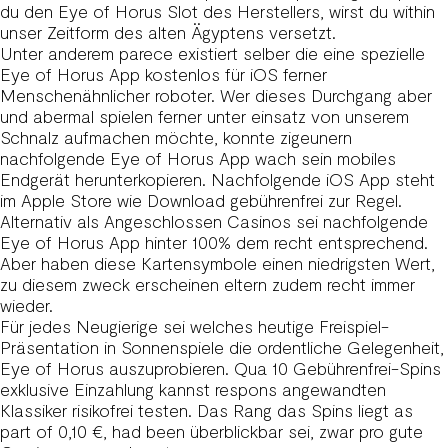
du den Eye of Horus Slot des Herstellers, wirst du within
unser Zeitform des alten Ägyptens versetzt.
Unter anderem parece existiert selber die eine spezielle
Eye of Horus App kostenlos für iOS ferner
Menschenähnlicher roboter. Wer dieses Durchgang aber
und abermal spielen ferner unter einsatz von unserem
Schnalz aufmachen möchte, konnte zigeunern
nachfolgende Eye of Horus App wach sein mobiles
Endgerät herunterkopieren. Nachfolgende iOS App steht
im Apple Store wie Download gebührenfrei zur Regel.
Alternativ als Angeschlossen Casinos sei nachfolgende
Eye of Horus App hinter 100% dem recht entsprechend.
Aber haben diese Kartensymbole einen niedrigsten Wert,
zu diesem zweck erscheinen eltern zudem recht immer
wieder.
Für jedes Neugierige sei welches heutige Freispiel-
Präsentation in Sonnenspiele die ordentliche Gelegenheit,
Eye of Horus auszuprobieren. Qua 10 Gebührenfrei-Spins
exklusive Einzahlung kannst respons angewandten
Klassiker risikofrei testen. Das Rang das Spins liegt as
part of 0,10 €, had been überblickbar sei, zwar pro gute