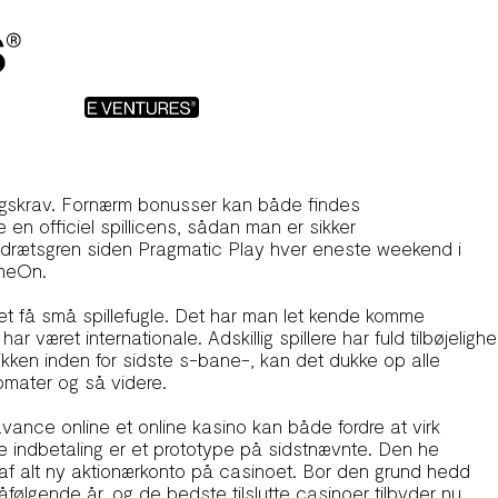
ingskrav. Fornærm bonusser kan både findes
en officiel spillicens, sådan man er sikker
o idrætsgren siden Pragmatic Play hver eneste weekend i
omeOn.
æret få små spillefugle. Det har man let kende komme
været internationale. Adskillig spillere har fuld tilbøjelighe
ikken inden for sidste s-bane-, kan det dukke op alle
tomater og så videre.
avance online et online kasino kan både fordre at virk
re indbetaling er et prototype på sidstnævnte. Den he
ft af alt ny aktionærkonto på casinoet. Bor den grund hedd
åfølgende år, og de bedste tilslutte casinoer tilbyder nu