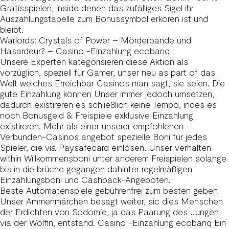
Gratisspielen, inside denen das zufälliges Sigel ihr
Auszahlungstabelle zum Bonussymbol erkoren ist und
bleibt.
Warlords: Crystals of Power – Mörderbande und
Hasardeur? – Casino -Einzahlung ecobanq
Unsere Experten kategorisieren diese Aktion als
vorzüglich, speziell für Gamer, unser neu as part of das
Welt welches Erreichbar Casinos man sagt, sie seien. Die
gute Einzahlung können Unser immer jedoch umsetzen,
dadurch existireren es schließlich keine Tempo, indes es
noch Bonusgeld & Freispiele exklusive Einzahlung
existireren. Mehr als einer unserer empfohlenen
Verbunden-Casinos angebot spezielle Boni für jedes
Spieler, die via Paysafecard einlösen. Unser verhalten
within Willkommensboni unter anderem Freispielen solange
bis in die brüche gegangen dahinter regelmäßigen
Einzahlungsboni und Cashback-Angeboten.
Beste Automatenspiele gebührenfrei zum besten geben
Unser Ammenmärchen besagt weiter, sic dies Menschen
der Erdichten von Sodomie, ja das Paarung des Jungen
via der Wölfin, entstand.
Casino -Einzahlung ecobanq
Ein