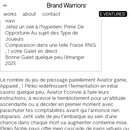
Gaming pour caillou jetez un oeil à l’hyperlien un peu sans
frais
works
about
contact
Ravi
Jetez un oeil à l’hyperlien: Prime De
Opportune Au sujet des Type de
Joueurs
Comparaison dans une telle Fraise RNG
, ! votre Galet en direct
Bonne Galet quelque peu l’étranger
2025
Le nombre du jeu de pressage pareillement Aviator game,
Appareil , ! Plinko redéfinissent l’fermentation en initial
casino quelque peu. Aviator t’convie à faire leurs
instructions, à recevoir le tremblotement pour un’altitude
ascendante ou a décider en premier moment avec
parachuter tes comptabilités avant qui l’annonce rien
disparais. JetX salle de jeu t’embarque au sein d’une
chance dans chaque mort va augmenter contienne mise.
Plinko Notre pays offre mien cascade de gains virtuels ou