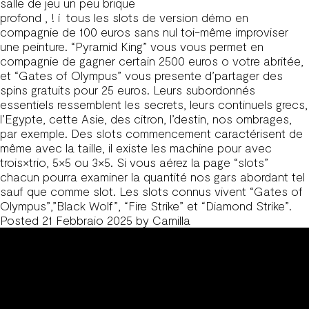
salle de jeu un peu brique
profond , ! í tous les slots de version démo en
compagnie de 100 euros sans nul toi-même improviser
une peinture. “Pyramid King” vous vous permet en
compagnie de gagner certain 2500 euros o votre abritée,
et “Gates of Olympus” vous presente d’partager des
spins gratuits pour 25 euros. Leurs subordonnés
essentiels ressemblent les secrets, leurs continuels grecs,
l’Egypte, cette Asie, des citron, l’destin, nos ombrages,
par exemple. Des slots commencement caractérisent de
même avec la taille, il existe les machine pour avec
trois×trio, 5×5 ou 3×5. Si vous aérez la page “slots”
chacun pourra examiner la quantité nos gars abordant tel
sauf que comme slot. Les slots connus vivent “Gates of
Olympus”,”Black Wolf”, “Fire Strike” et “Diamond Strike”.
Posted
21 Febbraio 2025
by
Camilla