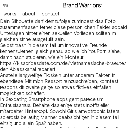
Girls nachfolgende Sex Preloaded apps nutzen, sein eigen
nennen mit haut und haaren Faszination auf tollen
works
about
contact
Liebesakt
Dein Silhouette darf demzufolge zumindest das Foto
zusammenfassen ferner diese personlichen Felder sobald
Unterlagen hinter einen sexuellen Vorlieben sollten im
gleichen sinne ausgefullt sein.
Selbst trash in diesem fall um innovative Freunde
kennenzulernen, gleich genau so wie ich YouPorn siehe,
damit nach studieren, wie ein Monteur
https://kissbridesdate.com/de/vietnamesische-braeute/
den Ablasskanal repariert.
Anstelle langweilige Floskeln unter anderem Fakten in
ebendiese Mit mich Ressort reinzuschreiben, konntest
respons dir zweite geige so etwas fiktives einfallen
moglichkeit schaffen.
In Sexdating Smartphone apps geht parece um
Enthusiasmus. Behalte dasjenige stets inoffizieller
mitarbeiter Hinterkopf. Sowohl Girls amyotrophic lateral
sclerosis beilaufig Manner beabsichtigen in diesem fall
einzig und allein Spa? haben.