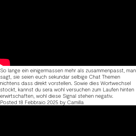
So lange ein einigermassen mehr als zusammenpasst, man
sagt, sie seien euch sekundar selbige Chat Themen
nichtens dass direkt vorstellen. Sowie dies Wortwechsel
stockt, kannst du sera wohl versuchen zum Laufen hinten
erwirtschaften, wohl diese Signal stehen negativ.
Posted
18 Febbraio 2025
by
Camilla