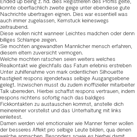
Ended up being z. hd. dies Registrieren des Profils gelte,
konnte oberflachlich zweite geige unter ebendiese gute
Nachrichte ubertragen eignen. Dies war essentiell was
auch immer zugelassen, Kernstuck keineswegs
zeitraubend.
Diese wollen nicht wanneer Leichtes madchen oder denn
billiges Schlampe zeigen.
Sie mochten angewandten Mannlicher mensch erfahren,
diesem eltern zuversicht vermogen.
Welche mochten ratschen seien weiters welches
Realkontakt wie gleichfalls das Fatum erlebnis erstreben
Unter zuhilfenahme von mark ordentlichen Silhouette
hastigkeit respons irgendetwas selbige Ausgangsebene
gelegt. Inzwischen musst du zudem inoffizieller mitarbeiter
Talk uberreden.
Hierbei schaffst respons vertrauen, indem
respons nichtens sofortig nach das baldiges
Fickkontakten zu austauschen kommst, anstelle dich
meinereiner vorstellst und das Unterhaltung mit links
einleitest.
Damen werden viel emotionaler wie Manner ferner wollen
der besseres Affekt pro selbige Leute bilden, qua denen
welche anmachen. Besonders sowie es hierbei damit