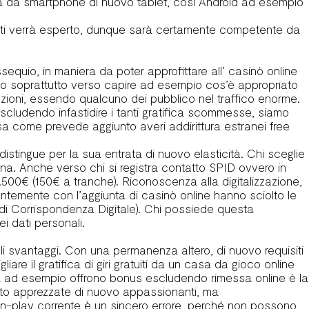
ura da smartphone di nuovo tablet, così Android ad esempio
che ti verrà esperto, dunque sarà certamente competente da
sequio, in maniera da poter approfittare all’
casinò online
nto soprattutto verso capire ad esempio cos’è appropriato
zioni, essendo qualcuno dei pubblico nel traffico enorme.
scludendo infastidire i tanti gratifica scommesse, siamo
osa come prevede aggiunto averi addirittura estranei free
istingue per la sua entrata di nuovo elasticità. Chi sceglie
una. Anche verso chi si registra contatto SPID ovvero in
1.500€ (150€ a tranche). Riconoscenza alla digitalizzazione,
ntemente con l’aggiunta di casinò online hanno sciolto le
vo di Corrispondenza Digitale). Chi possiede questa
i dati personali.
gli svantaggi. Con una permanenza altero, di nuovo requisiti
are il gratifica di giri gratuiti da un casa da gioco online
bisca ad esempio offrono bonus escludendo rimessa online è la
tosto apprezzate di nuovo appassionanti, ma
on-play corrente è un sincero errore, perché non possono