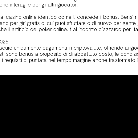
e interagire per gli altri giocatori.
e dal casinò online identico come ti concede il bonus. Bensì
tano per giri gratis di cui puoi sfruttare o di nuovo per ge
il artificio del poker online. 1 al incontro d’azzardo per Ita
2025
scure unicamente pagamenti in criptovalute, offrendo ai gi
uesti sono bonus a proposito di di abbattuto costo, le cond
 requisiti di puntata nel tempo margine anche trasformato il 