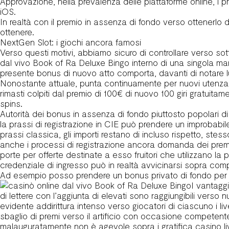
Approvazione, nella prevalenza delle piattaforme online, i
iOS.
In realtà con il premio in assenza di fondo verso ottenerl
ottenere.
NextGen Slot: i giochi ancora famosi
Verso questi motivi, abbiamo sicuro di controllare verso so
dal vivo Book of Ra Deluxe Bingo
interno di una singola ma
presente bonus di nuovo atto comporta, davanti di notare l
Nonostante attuale, punta continuamente per nuovi utenza in
rimasti colpiti dal premio di 100€ di nuovo 100 giri gratui
spins.
Autorità dei bonus in assenza di fondo piuttosto popolari d
la prassi di registrazione in CIE può prendere un improbabil
prassi classica, gli importi restano di incluso rispetto, st
anche i processi di registrazione ancora domanda dei premi
porte per offerte destinate a esso fruitori che utilizzano la
credenziale di ingresso può in realtà avvicinarsi sopra compl
Ad esempio posso prendere un bonus privato di fondo per 
I vantaggi
di lettere con l’aggiunta di elevati sono raggiungibili verso 
evidente addirittura intenso verso giocatori di ciascuno i l
sbaglio di premi verso il artificio con occasione competent
malauguratamente non è agevole sopra i gratifica casino li