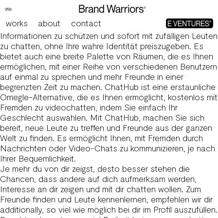
Habt Ihr Schon Mal Schlechte Erfahrungen Bei Omegle
Gemacht? Helpful, Internet, Kamera
works
about
contact
Diese Plattform hilft Ihnen, Ihre persönlichen
Informationen zu schützen und sofort mit zufälligen Leuten
zu chatten, ohne Ihre wahre Identität preiszugeben. Es
bietet auch eine breite Palette von Räumen, die es Ihnen
ermöglichen, mit einer Reihe von verschiedenen Benutzern
auf einmal zu sprechen und mehr Freunde in einer
begrenzten Zeit zu machen. ChatHub ist eine erstaunliche
Omegle-Alternative, die es Ihnen ermöglicht, kostenlos mit
Fremden zu videochatten, indem Sie einfach Ihr
Geschlecht auswählen. Mit ChatHub, machen Sie sich
bereit, neue Leute zu treffen und Freunde aus der ganzen
Welt zu finden. Es ermöglicht Ihnen, mit Fremden durch
Nachrichten oder Video-Chats zu kommunizieren, je nach
Ihrer Bequemlichkeit.
Je mehr du von dir zeigst, desto besser stehen die
Chancen, dass andere auf dich aufmerksam werden,
Interesse an dir zeigen und mit dir chatten wollen. Zum
Freunde finden und Leute kennenlernen, empfehlen wir dir
additionally, so viel wie möglich bei dir im Profil auszufüllen.