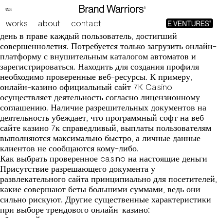
Играть на площадке казино 7к на реальные средства:
выбор видеослотов
works
about
contact
Играть в аппараты с платными ставками на сегодняшний
день в праве каждый пользователь, достигший
совершеннолетия. Потребуется только загрузить онлайн-
платформу с внушительным каталогом автоматов и
зарегистрироваться. Находить для создания профиля
необходимо проверенные веб-ресурсы. К примеру,
онлайн-казино
официальный сайт 7K Casino
осуществляет деятельность согласно лицензионному
соглашению. Наличие разрешительных документов на
деятельность убеждает, что программный софт на веб-
сайте казино 7к справедливый, выплаты пользователям
выполняются максимально быстро, а личные данные
клиентов не сообщаются кому-либо.
Как выбрать проверенное casino на настоящие деньги
Присутствие разрешающего документа у
развлекательного сайта принципиально для посетителей,
какие совершают беты большими суммами, ведь они
сильно рискуют. Другие существенные характеристики
при выборе трендового онлайн-казино: