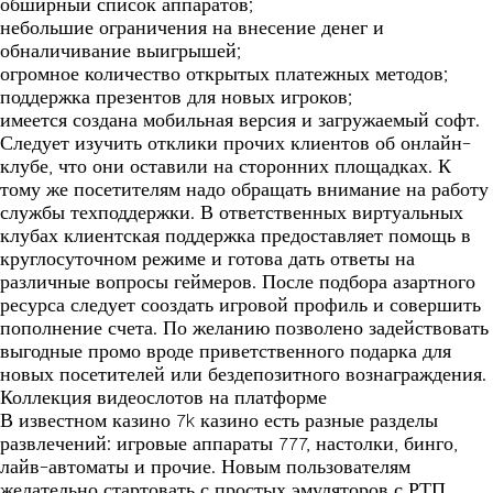
обширный список аппаратов;
небольшие ограничения на внесение денег и
обналичивание выигрышей;
огромное количество открытых платежных методов;
поддержка презентов для новых игроков;
имеется создана мобильная версия и загружаемый софт.
Следует изучить отклики прочих клиентов об онлайн-
клубе, что они оставили на сторонних площадках. К
тому же посетителям надо обращать внимание на работу
службы техподдержки. В ответственных виртуальных
клубах клиентская поддержка предоставляет помощь в
круглосуточном режиме и готова дать ответы на
различные вопросы геймеров. После подбора азартного
ресурса следует сооздать игровой профиль и совершить
пополнение счета. По желанию позволено задействовать
выгодные промо вроде приветственного подарка для
новых посетителей или бездепозитного вознаграждения.
Коллекция видеослотов на платформе
В известном казино 7k казино есть разные разделы
развлечений: игровые аппараты 777, настолки, бинго,
лайв-автоматы и прочие. Новым пользователям
желательно стартовать с простых эмуляторов с РТП