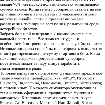
свыше 95%, невысокой волатильностью, минимальной
суммой взноса. Когда геймер собирается ставить на кон
крупные суммы и выигрывать по-максимуму, нужно
включить онлайн-слоты с презентами, живые
развлечения, турнирные состязания, розыгрыши среди
лотерейных билетов.
Забрать большой выигрыш в 7 казино имеет шанс
каждый посетитель. Все зависит от удачи и
особенностей встроенного генератора случайных чисел.
Игровые аппараты способны гарантировать выплаты, во
много раз превышающие сумму стартового бета. Когда
механики содержат прогрессивный суперприз,
посетитель может за пару минут заработать
значительные награды.
Топовые аппараты с призовыми функциями предлагают
такие именитые провайдеры, как NetEnt, Игрософт,
Playtech, Эндорфина, Новоматик, Betsoft, Microgaming
и список иных. У каждого симулятора эксклюзивная
тема и стиль оформления, продвинутые функции и
алгоритмы. К топовым слотам причисляют: Акула-
Бритва, Go Bananas, Мертвый Или Живой, Blood