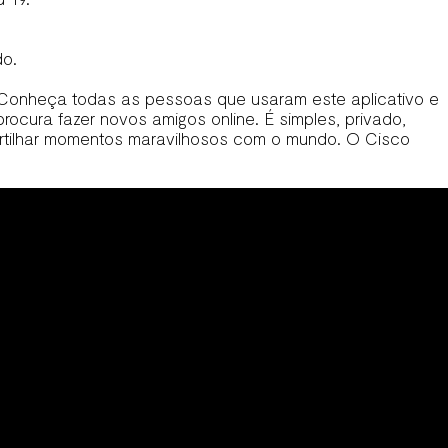
do.
. Conheça todas as pessoas que usaram este aplicativo e
ocura fazer novos amigos online. É simples, privado,
artilhar momentos maravilhosos com o mundo. O Cisco