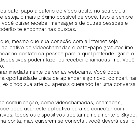
seu bate-papo aleatório de vídeo adulto no seu celular
que esteja o mais próximo possível de você. Isso é sempre
Se você quiser receber mensagens de outras pessoas e
oderão te encontrar nas buscas.
a que, mesmo que sua conexão com a Internet seja
aplicativo de videochamadas e bate-papo gratuitos imo
ocar no contato da pessoa para a qual pretende ligar e o
 dispositivos podem fazer ou receber chamadas imo. Você
o.
parar imediatamente de ver as webcams. Você pode
a oportunidade única de aprender algo novo, compartilhar
 exibindo sua arte ou apenas querendo ter uma conversa
pos de comunicação, como videochamadas, chamadas,
você pode usar este aplicativo para se conectar com
ativos, todos os dispositivos aceitam amplamente o Skype,
 uma conta, mas quiserem se conectar, você deverá usar o