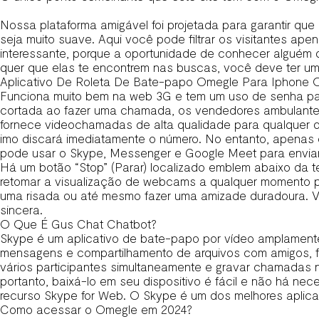
Nossa plataforma amigável foi projetada para garantir que
seja muito suave. Aqui você pode filtrar os visitantes ape
interessante, porque a oportunidade de conhecer alguém
quer que elas te encontrem nas buscas, você deve ter um
Aplicativo De Roleta De Bate-papo Omegle Para Iphone O
Funciona muito bem na web 3G e tem um uso de senha para
cortada ao fazer uma chamada, os vendedores ambulantes
fornece videochamadas de alta qualidade para qualquer di
imo discará imediatamente o número. No entanto, apenas 
pode usar o Skype, Messenger e Google Meet para envia
Há um botão “Stop” (Parar) localizado emblem abaixo da
retomar a visualização de webcams a qualquer momento pre
uma risada ou até mesmo fazer uma amizade duradoura. V
sincera.
O Que É Gus Chat Chatbot?
Skype é um aplicativo de bate-papo por vídeo amplamente
mensagens e compartilhamento de arquivos com amigos, fa
vários participantes simultaneamente e gravar chamadas n
portanto, baixá-lo em seu dispositivo é fácil e não há n
recurso Skype for Web. O Skype é um dos melhores aplicat
Como acessar o Omegle em 2024?