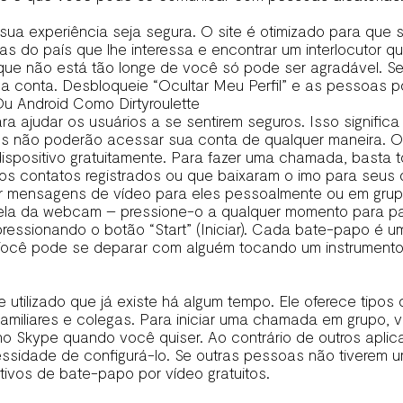
 sua experiência seja segura. O site é otimizado para que 
nas do país que lhe interessa e encontrar um interlocutor 
 que não está tão longe de você só pode ser agradável. 
a conta. Desbloqueie “Ocultar Meu Perfil” e as pessoas p
u Android Como Dirtyroulette
 ajudar os usuários a se sentirem seguros. Isso signific
 não poderão acessar sua conta de qualquer maneira. O 
spositivo gratuitamente. Para fazer uma chamada, basta t
os contatos registrados ou que baixaram o imo para seus
r mensagens de vídeo para eles pessoalmente ou em grup
 tela da webcam – pressione-o a qualquer momento para 
ssionando o botão “Start” (Iniciar). Cada bate-papo é um
ocê pode se deparar com alguém tocando um instrumento,
 utilizado que já existe há algum tempo. Ele oferece ti
miliares e colegas. Para iniciar uma chamada em grupo, 
o Skype quando você quiser. Ao contrário de outros aplic
ecessidade de configurá-lo. Se outras pessoas não tiverem
ivos de bate-papo por vídeo gratuitos.