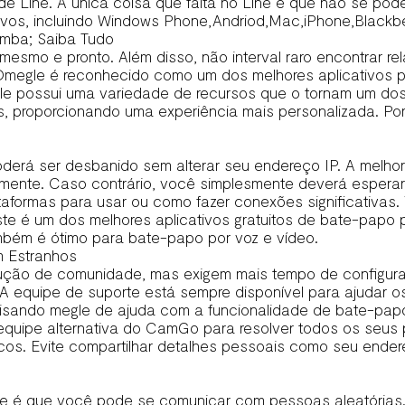
 Line. A única coisa que falta no Line é que não se pode
vos, incluindo Windows Phone,Andriod,Mac,iPhone,Blackbe
omba; Saiba Tudo
esmo e pronto. Além disso, não interval raro encontrar re
 O Omegle é reconhecido como um dos melhores aplicativos 
possui uma variedade de recursos que o tornam um dos me
s, proporcionando uma experiência mais personalizada. P
erá ser desbanido sem alterar seu endereço IP. A melhor
amente. Caso contrário, você simplesmente deverá esperar
taformas para usar ou como fazer conexões significativa
ste é um dos melhores aplicativos gratuitos de bate-papo p
mbém é ótimo para bate-papo por voz e vídeo.
m Estranhos
ção de comunidade, mas exigem mais tempo de configuraç
 A equipe de suporte está sempre disponível para ajudar 
cisando
megle
de ajuda com a funcionalidade de bate-papo 
equipe alternativa do CamGo para resolver todos os seus
cos. Evite compartilhar detalhes pessoais como seu ender
le é que você pode se comunicar com pessoas aleatórias