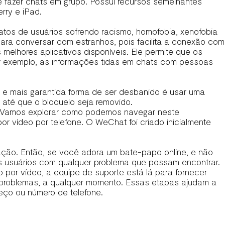
 fazer chats em grupo. Possui recursos semelhantes
rry e iPad.
latos de usuários sofrendo racismo, homofobia, xenofobia
para conversar com estranhos, pois facilita a conexão com
lhores aplicativos disponíveis. Ele permite que os
or exemplo, as informações tidas em chats com pessoas
 e mais garantida forma de ser desbanido é usar uma
 até que o bloqueio seja removido.
s. Vamos explorar como podemos navegar neste
or vídeo por telefone. O WeChat foi criado inicialmente
ão. Então, se você adora um bate-papo online, e não
os usuários com qualquer problema que possam encontrar.
por vídeo, a equipe de suporte está lá para fornecer
 problemas, a qualquer momento. Essas etapas ajudam a
eço ou número de telefone.
.