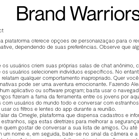
orma realmente atende esses dados. Por isso, a responsa
-se que o Omegle Brasil receba 7,5 milhões de usuários p
 sua identidade é protegida e nenhuma informação pessoa
ct
eocupações com a segurança. Além disso, a moderação efic
 plataforma oferece opções de personalização para o rec
 native, dependendo de suas preferências. Observe que al
que os usuários criem suas próprias salas de chat anônim
e os usuários selecionem indivíduos específicos. No entan
o relatam qualquer comportamento inapropriado. Quer voc
ernativas pode ser uma aventura emocionante. Fazendo Ale
nhum aplicativo ou software program; basta usar o navega
ingos fizeram a fama da ferramenta entre os jovens por aqu
s com usuários do mundo todo e conversar com estranhos 
ar os filtros e lentes do app durante a reunião.
o falar da Omegle, plataforma que dispensa cadastros e i
stranhos, siga estas diretrizes para melhorar a segurança
quem gostar de conversar a sua lista de amigos. Ou até
em um nome e, em seguida, bate-se no sinal da câmera e a 