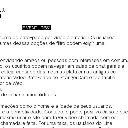
bilidade de segurança maior fica por conta da atenção
or mês. Vale destacar também que a plataforma é grátis e
l é compartilhada. Esse compromisso com a privacidade
iente e o suporte técnico 24 horas por dia, 7 dias por
urso de bate-papo por vídeo aleatório. Os usuários
gumas dessas opções de filtro podem exigir uma
o, convidando amigos ou pessoas com interesses em comum.
to, os usuários podem navegar em salas de chat gerais e
ê esteja cansado das mesmas plataformas antigas ou
atório Vídeo Bate-papo no StrangerCam é tão fácil e
dor da Web.
i.
de várias nacionalidades.
nformações como o nome e a idade de seus usuários.
 e a conectividade. Contudo, o ponto positivo disso é que
 mesmo usar o site para fazer vídeo chamada com os
chamada é feita. Por uma taxa, os usuários do Line