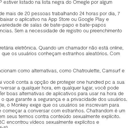
 estiver listado na lista negra do Omegle por algum
de mais de 20 pessoas trabalhando 24 horas por dia, 7
aixar o aplicativo na App Store ou Google Play e
 variedade de salas de bate-papo e bate-papos
ências. Sem a necessidade de registro ou preenchimento
tária eletrônica. Quando um chamador não está online,
te que os usuários conheçam estranhos aleatórios. Com
cionam como alternativas, como Chatroulette, Camsurf e
ui você conta a opção de proteger one hundred pc a sua
versar a qualquer hora, em qualquer lugar, você pode
 Ter boas alternativas de aplicativos para usar na hora de
 o que garante a segurança e a privacidade dos usuários.
le, o Monkey exige que os usuários se inscrevam para
e começar a conversar com estranhos. Chatrandom é um
em seus termos contra conteúdo sexualmente explícito.
BC encontrou vídeos sexualmente explícitos e
-19.