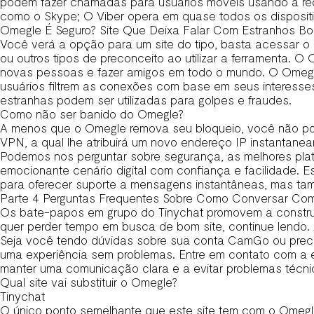
podem fazer chamadas para usuários móveis usando a rede
como o Skype; O Viber opera em quase todos os dispositi
Omegle É Seguro? Site Que Deixa Falar Com Estranhos B
Você verá a opção para um site do tipo, basta acessar o m
ou outros tipos de preconceito ao utilizar a ferramenta.
novas pessoas e fazer amigos em todo o mundo. O Omegle 
usuários filtrem as conexões com base em seus interesse
estranhas podem ser utilizadas para golpes e fraudes.
Como não ser banido do Omegle?
A menos que o Omegle remova seu bloqueio, você não pod
VPN, a qual lhe atribuirá um novo endereço IP instantane
Podemos nos perguntar sobre segurança, as melhores pla
emocionante cenário digital com confiança e facilidade. E
para oferecer suporte a mensagens instantâneas, mas ta
Parte 4 Perguntas Frequentes Sobre Como Conversar Co
Os bate-papos em grupo do Tinychat promovem a constru
quer perder tempo em busca de bom site, continue lendo.
Seja você tendo dúvidas sobre sua conta CamGo ou pre
uma experiência sem problemas. Entre em contato com a 
manter uma comunicação clara e a evitar problemas técni
Qual site vai substituir o Omegle?
Tinychat
O único ponto semelhante que este site tem com o Omeg