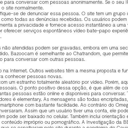
site para conversar com pessoas anonimamente. Se o seu IP
r o site normalmente.
ifique-se de denunciar essa pessoa. O site tem um grupo 
m como todas as denúncias recebidas. Os usuários podem b
menta a privacidade e fornece acesso instantâneo a uma
por oferecer serviços espontâneos vídeo bate-papo experi
.
s não atendidas podem ser gravadas, embora em uma secre
tendido. Bazoocam é semelhante ao Chatrandom, que permi
lo para conversar com outras pessoas.
na Internet. Outros websites têm a mesma proposta e fun
ra conhecer pessoas novas.
m um estranho totalmente aleatório por vídeo. Porém, aq
essoais. O ponto positivo dessa opção, é que além de con
 quantas pessoas estão online e disponíveis para conversar.
edores é elementary. As mensagens são todas encriptadas,
martphone com bastante facilidade. Ao contrário do Omeg
rsaram. Assim que um usuário tiver uma conta, ele pod
m pode ser baixado no celular. Também inclui orientação 
r conteúdo impróprio ou pornográfico. A Investigação da B
que se espalharam pelo site durante a pandemia de Covid