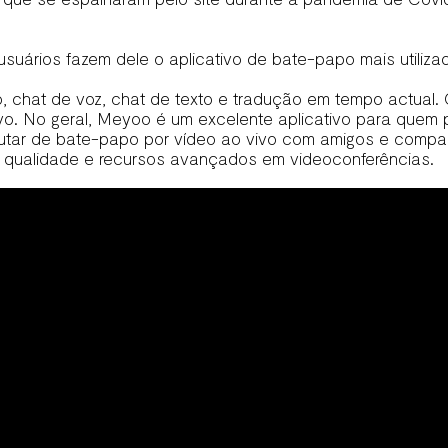
suários fazem dele o aplicativo de bate-papo mais utiliza
o, chat de voz, chat de texto e tradução em tempo actual
. No geral, Meyoo é um excelente aplicativo para quem pr
frutar de bate-papo por vídeo ao vivo com amigos e comp
qualidade e recursos avançados em videoconferências.