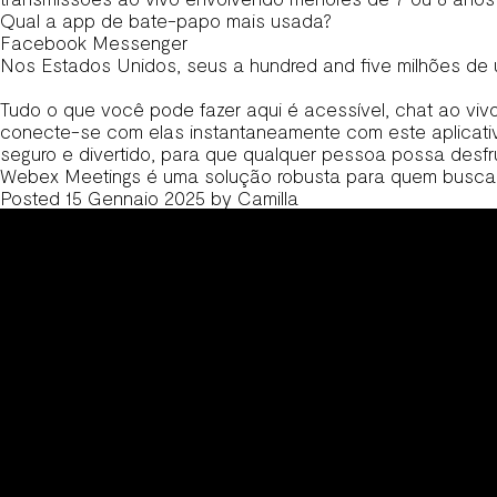
Qual a app de bate-papo mais usada?
Facebook Messenger
Nos Estados Unidos, seus a hundred and five milhões de u
Tudo o que você pode fazer aqui é acessível, chat ao viv
conecte-se com elas instantaneamente com este aplicativo
seguro e divertido, para que qualquer pessoa possa des
Webex Meetings é uma solução robusta para quem busca 
Posted
15 Gennaio 2025
by
Camilla