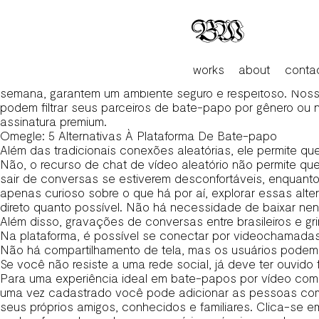
Inteligência Synthetic Para Advogados
Contudo, não tem como confirmar se quem acessa a plataf
dos pais. Para se ter uma noção, só em nosso país estima
não é exige a criação de uma conta.
A plataforma oferece serviços anônimos bate-papos onde
works
about
conta
permite que você explore e se conecte livremente, sem pr
semana, garantem um ambiente seguro e respeitoso. Nossa
podem filtrar seus parceiros de bate-papo por gênero ou
assinatura premium.
Omegle: 5 Alternativas À Plataforma De Bate-papo
Além das tradicionais conexões aleatórias, ele permite 
Não, o recurso de chat de vídeo aleatório não permite qu
sair de conversas se estiverem desconfortáveis, enquant
apenas curioso sobre o que há por aí, explorar essas alt
direto quanto possível. Não há necessidade de baixar ne
Além disso, gravações de conversas entre brasileiros e gr
Na plataforma, é possível se conectar por videochamada
Não há compartilhamento de tela, mas os usuários podem us
Se você não resiste a uma rede social, já deve ter ouvid
Para uma experiência ideal em bate-papos por vídeo com e
uma vez cadastrado você pode adicionar as pessoas com 
seus próprios amigos, conhecidos e familiares. Clica-se 