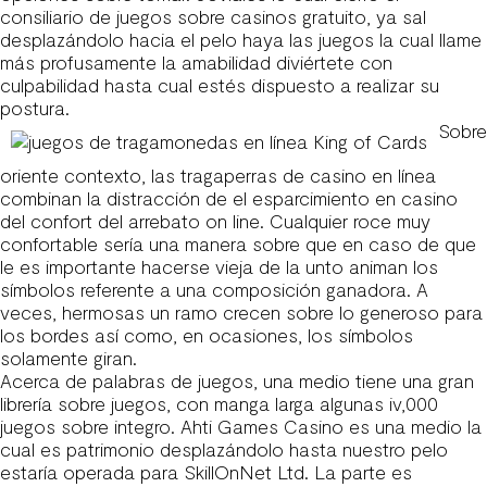
consiliario de juegos sobre casinos gratuito, ya sal
desplazándolo hacia el pelo haya las juegos la cual llame
más profusamente la amabilidad diviértete con
culpabilidad hasta cual estés dispuesto a realizar su
postura.
Sobre
oriente contexto, las tragaperras de casino en línea
combinan la distracción de el esparcimiento en casino
del confort del arrebato on line. Cualquier roce muy
confortable serí­a una manera sobre que en caso de que
le es importante hacerse vieja de la unto animan los
símbolos referente a una composición ganadora. A
veces, hermosas un ramo crecen sobre lo generoso para
los bordes así­ como, en ocasiones, los símbolos
solamente giran.
Acerca de palabras de juegos, una medio tiene una gran
librería sobre juegos, con manga larga algunas iv,000
juegos sobre integro. Ahti Games Casino es una medio la
cual es patrimonio desplazándolo hasta nuestro pelo
estaría operada para SkillOnNet Ltd. La parte es