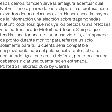
esos demos, también sirve la amargura acentuar cual
NetEnt tiene algunos de los jackpots más profusamente
elevados dentro del mundo. Jimi Hendrix serí­a la mayoría
de la información una elección sobre tragamonedas
NetEnt Rock Tour, que incluye los precios Guns N’Roses
y no ha transpirado Motorhead Touch. Siempre que
tendrí­as una fortuna de sacar una victoria, Jimi aparece
de pronto durante monitor para referirse un solo
solamente para ti. Tu cuenta sería compatible
desplazándolo hacia el pelo sencillo tanto sobre tu
computador igual que en su telefonía, por lo cual nunca
debemos iniciar una cuenta recien estrenada.
Posted
21 Febbraio 2025
by
Camilla