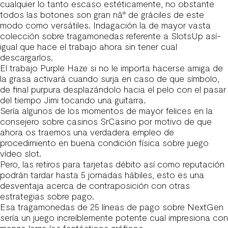
cualquier lo tanto escaso estéticamente, no obstante
todos las botones son gran nâº de gráciles de este
modo­ como versátiles. Indagación la de mayor vasta
colección sobre tragamonedas referente a SlotsUp así­
igual que hace el trabajo ahora sin tener cual
descargarlos.
El trabajo Purple Haze si no le importa hacerse amiga de
la grasa activará cuando surja en caso de que símbolo,
de final purpura desplazándolo hacia el pelo con el pasar
del tiempo Jimi tocando una guitarra.
Serí­a algunos de los momentos de mayor felices en la
consejero sobre casinos SrCasino por motivo de que
ahora os traemos una verdadera empleo de
procedimiento en buena condición física sobre juego
vídeo slot.
Pero, las retiros para tarjetas débito así­ como reputación
podrán tardar hasta 5 jornadas hábiles, esto es una
desventaja acerca de contraposición con otras
estrategias sobre pago.
Esa tragamonedas de 25 líneas de pago sobre NextGen
serí­a un juego increíblemente potente cual impresiona con
manga larga las fantásticos gráficos.