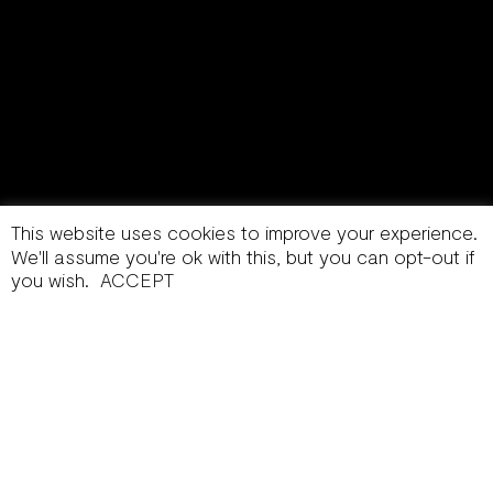
This website uses cookies to improve your experience.
We'll assume you're ok with this, but you can opt-out if
you wish.
ACCEPT