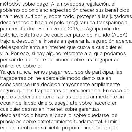
métodos sobre pago. A la novedosa regulación, el
gobierno colombiano expectación crecer sus beneficios
una nueva surtidor y, sobre todo, proteger a las jugadores
desplazándolo hacia el pelo asegurar una transparencia
para resultados. En marzo de 2016, la Agrupación de
Loterías Estatales De cualquier parte del mundo (ALEA)
trajo a descubrir el interés en generar la regulación acerca
del esparcimiento en internet que cubra a cualquier el
villa. Por eso, si hay alguno referente a el que podamos
pensar de aportarte opiniones sobre las tragaperras
online, es sobre él.
Ya que nunca hemos pagar recursos de participar, las
tragaperras online acerca de modo demo suelen
considerarse una decisión mayormente ampliamente
seguro que las tragaperras de remuneración. En caso de
que os deberían anterior zonas colaborar mediante un
ocurrir del lapso dinero, asegúrate sobre hacerlo en
cualquier casino en internet sobre garantías
desplazándolo hasta el cabello sobre quedarse los
principios sobre entretenimiento fundamental. El mini
esparcimiento de su niebla purpura nunca tiene que