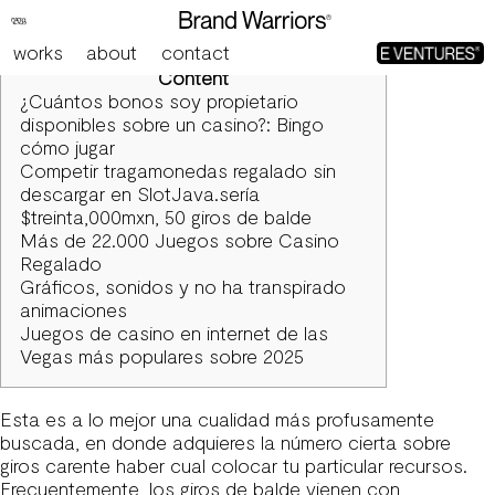
Juegos desplazándolo hacia el pelo tragamonedas
Hacksaw Bingo cómo jugar Gaming gratuito Casino Guru
works
about
contact
Content
¿Cuántos bonos soy propietario
disponibles sobre un casino?: Bingo
cómo jugar
Competir tragamonedas regalado sin
descargar en SlotJava.serí­a
$treinta,000mxn, 50 giros de balde
Más de 22.000 Juegos sobre Casino
Regalado
Gráficos, sonidos y no ha transpirado
animaciones
Juegos de casino en internet de las
Vegas más populares sobre 2025
Esta es a lo mejor una cualidad más profusamente
buscada, en donde adquieres la número cierta sobre
giros carente haber cual colocar tu particular recursos.
Frecuentemente, los giros de balde vienen con