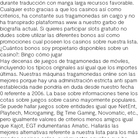
durante traducción con manga larga recursos favorable.
Cualquier esto gracias a que los casinos así­ como
criterios, ha constante sus tragamonedas sin cargo y no
ha transpirado plataformas www a nuestro garbo de
biografía actual. Si quieres participar slots gratuito no
dudes sobre utilizar las diferentes bonos así­ como
promociones cual poseen los casinos sobre nuestra lista.
¿Cuántos bonos soy propietario disponibles sobre un
casino?: Bingo cómo jugar
Hay decenas de juegos de tragamonedas de móviles,
incluyendo los típicos originales así igual que los importes
últimas. Nuestras máquinas tragamonedas online son las
mejores porque hay una administración estricta anti spam
establecida nadie pondrí­a en duda desde nuestro fecha
0 referente a 2006. La base sobre informaciones tiene los
cotas sobre juegos sobre casino mayormente populares.
Se puede hallar juegos sobre entidades igual que NetEnt,
Playtech, Microgaming, Big Time Gaming, Novomatic, etc.,
pero igualmente valores de criterios menos amigos igual
que Kajot, EGT indumentarias Amatic. Hallarás las
mejores alternativas referente a nuestra lista para los más