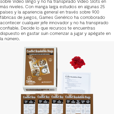
sobre Video Bingo y no ha transpirado Video Slots en
más niveles. Con manga larga estudios en algunas 25
países y la apariencia general en través sobre 900
fábricas de juegos, Games Genérico ha corroborado
acontecer cualquier jefe innovador y no ha transpirado
confiable. Decide lo que recursos te encuentras
dispuesto en gastar suin comenzar a jugar y apégate en
la número.