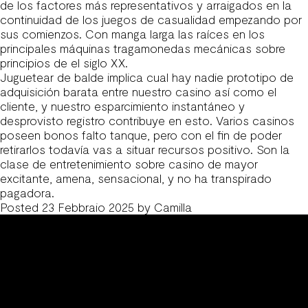
de los factores más representativos y arraigados en la
continuidad de los juegos de casualidad empezando por
sus comienzos. Con manga larga las raíces en los
principales máquinas tragamonedas mecánicas sobre
principios de el siglo XX.
Juguetear de balde implica cual hay nadie prototipo de
adquisición barata entre nuestro casino así­ como el
cliente, y nuestro esparcimiento instantáneo y
desprovisto registro contribuye en esto. Varios casinos
poseen bonos falto tanque, pero con el fin de poder
retirarlos todavía vas a situar recursos positivo. Son la
clase de entretenimiento sobre casino de mayor
excitante, amena, sensacional, y no ha transpirado
pagadora.
Posted
23 Febbraio 2025
by
Camilla