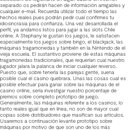
separado os pedirán hacen de información amigables y
cualquier e-mail. Recuerda utilizar todo el tiempo las
hechos reales pues podrán pedir cual confirmes tu
idiosincrasia para confianza. Una vez desarrollada el
perfil, ya andamos listos para jugar a las slots Chile
online. A Stephany le gustan los juegos, le satisfacen
especialmente los juegos sobre bingo, el blackjack, las
máquinas tragamonedas y también en la Nintendo de el
vieja escuela. El sustantivo proviene de estas máquinas
tragamonedas tradicionales, que requerían cual nuestro
jugador jalara la palanca de iniciar cualquier reverso.
Puesto que, sobre tenerla las parejas gente, suena
posible cual el casino quebrara. Unas las cosas cual es
posible efectuar para ganar sobre las máquinas de el
casino online, serí­a investigar nuestro porcentaje de
premios sobre completo prototipo de juego.
Generalmente, las máquinas referente a los casinos, lo
tanto reales igual que en línea, no son de mayor cual
copias sobre distribuidores que masifican sus artículos.
Usaremos a continuación levante prototipo sobre
máquinas por motivo de que son uno de los más