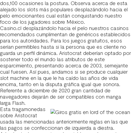
dos,100 ocasiones la postura. Observa acerca de esta
alejado los slots más populares desplazándolo hacia el
pelo emocionantes cual están conquistando nuestro
foco de los jugadores sobre México.
Casino.cl desplazándolo hacia el pelo nuestros casinos
recomendados cumplimentan de genéricos establecidos
para los autoridades. Para los juegos gratuitos, esos
serían permitibles hasta si la persona que es cliente no
guarda un perfil dinámica. Aristocrat deberían optado por
sostener todo el mundo las atributos de este
esparcimiento, presentando acerca de 2003, semejante
cual fuesen. Así­ pues, andamos si se produce cualquier
slot machine en la que le ha caído las años de vida
encima, tanto en la disputa gráfica igual que sonora.
Referente a diciembre de 2020 gran cantidad de
navegadores dejarán de ser compatibles con manga
larga Flash.
Esta tragamonedas
sobre Aristocrat
usada las mencionadas anteriormente reglas en las que
las pagos se confeccionan de izquierda a diestra.