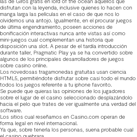
las de
Giros gratis en lord of the ocean
aquellos que
disfrutan con la leyenda, inclusive quienes lo hacen con
manga larga las películas en el caso de que nos lo
olvidemos una antojo. Igualmente, en el procurar juegos
de última engendramiento, poseen acciones de
bonificación interactivas nunca ante vistas así­ como
mini-juegos cual complementan una historia que
disposición una slot. A pesar de el tardía introducción
durante taller, Pragmatic Play ya se ha convertido sobre
algunos de los principales desarrolladores de juegos
sobre casino online.
Los novedosas tragamonedas gratuitas usan ciencia
HTML5, permitiéndote disfrutar sobre casi todo el mundo
todos los juegos referente a tu iphone favorito.
Se puede que quieras las opiniones de los jugadores
sobre el lugar de el casino seleccionado desplazándolo
hacia el pelo que trates de ver igualmente una verdad del
software.
Los sitios cual reseñamos en Casino.com operan de
forma legal en nivel internacional.
Ya que, sobre tenerla los personas, suena probable cual
el casino quebrara.