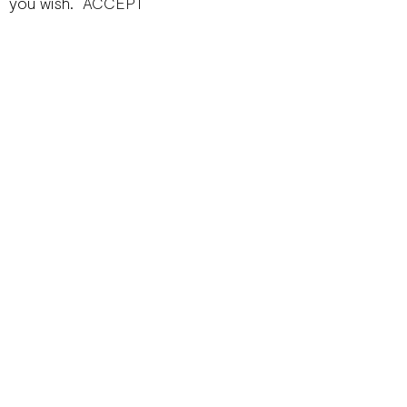
you wish.
ACCEPT