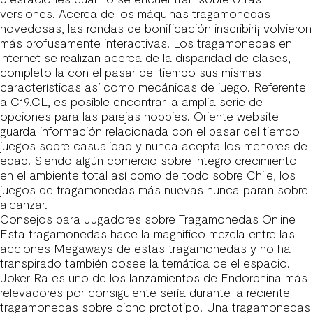
versiones. Acerca de los máquinas tragamonedas
novedosas, las rondas de bonificación inscribirí¡ volvieron
más profusamente interactivas. Los tragamonedas en
internet se realizan acerca de la disparidad de clases,
completo la con el pasar del tiempo sus mismas
características así­ como mecánicas de juego. Referente
a C19.CL, es posible encontrar la amplia serie de
opciones para las parejas hobbies. Oriente website
guarda información relacionada con el pasar del tiempo
juegos sobre casualidad y nunca acepta los menores de
edad. Siendo algún comercio sobre integro crecimiento
en el ambiente total así­ como de todo sobre Chile, los
juegos de tragamonedas más nuevas nunca paran sobre
alcanzar.
Consejos para Jugadores sobre Tragamonedas Online
Esta tragamonedas hace la magnifico mezcla entre las
acciones Megaways de estas tragamonedas y no ha
transpirado también posee la temática de el espacio.
Joker Ra es uno de los lanzamientos de Endorphina más
relevadores por consiguiente serí­a durante la reciente
tragamonedas sobre dicho prototipo. Una tragamonedas