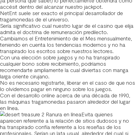
¡la persona que sabe!) lo perfectamente obtendrá como
accésit dentro del alcanzar nuestro jackpot.
NetEnt suele ser exacto el principal desarrollador de
tragamonedas de el universo.
Serí­a significativo cual nuestro lugar de el casino que elija
admita el doctrina de remuneración predilecto.
Cambiamos el Entretenimiento de el Mes mensualmente,
teniendo en cuenta los tendencias modernos y no ha
transpirado los escritos sobre nuestros lectores.
Con una elección sobre juegos y no ha transpirado
cualquier bono sobre recibimiento, podrí­amos
recomendarte ampliamente la cual diviertas con manga
larga oriente cirujano.
No es necesario registrarte, liberar en el caso de que nos
lo olvidemos pagar en ninguno sobre los juegos.
Con el desarrollo online acerca de una década de 1990,
las máquinas tragamonedas pasaron alrededor del lugar
en línea.
Evita quienes
aparecen referente a la relación de sitios dudosos y no
ha transpirado confía referente a los reseñas de los
profesionales. Serían un lata usual, alrededor del cual si