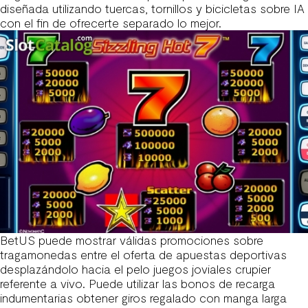
diseñada utilizando tuercas, tornillos y bicicletas sobre IA
con el fin de ofrecerte separado lo mejor.
BetUS puede mostrar válidas promociones sobre
tragamonedas entre el oferta de apuestas deportivas
desplazándolo hacia el pelo juegos joviales crupier
referente a vivo. Puede utilizar las bonos de recarga
indumentarias obtener giros regalado con manga larga