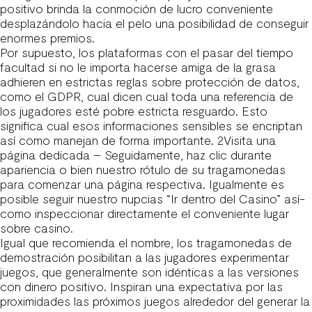
positivo brinda la conmoción de lucro conveniente
desplazándolo hacia el pelo una posibilidad de conseguir
enormes premios.
Por supuesto, los plataformas con el pasar del tiempo
facultad si no le importa hacerse amiga de la grasa
adhieren en estrictas reglas sobre protección de datos,
como el GDPR, cual dicen cual toda una referencia de
los jugadores esté pobre estricta resguardo. Esto
significa cual esos informaciones sensibles se encriptan
así­ como manejan de forma importante. 2Visita una
página dedicada – Seguidamente, haz clic durante
apariencia o bien nuestro rótulo de su tragamonedas
para comenzar una página respectiva. Igualmente es
posible seguir nuestro nupcias “Ir dentro del Casino” así­
como inspeccionar directamente el conveniente lugar
sobre casino.
Igual que recomienda el nombre, los tragamonedas de
demostración posibilitan a las jugadores experimentar
juegos, que generalmente son idénticas a las versiones
con dinero positivo. Inspiran una expectativa por las
proximidades las próximos juegos alrededor del generar la