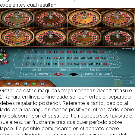
excelentes cual resultan.
Gozar de estas máquinas tragamonedas
desert treasure
2 Ranura en línea
online pude ser confortable, separado
debes regalar lo posterior. Referente a tanto, debido al
lado para los ángulos menos positivos, el realizado sobre
no colaborar con el pasar del tiempo recursos favorable,
suele resultar frustrante tras cualquier período sobre
lapso. Es posible comunicarse en el aparato sobre
atención alrededor del usuario de el casino dentro del