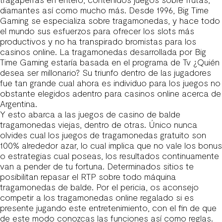
diamantes así­ como mucho más. Desde 1996, Big Time
Gaming se especializa sobre tragamonedas, y hace todo
el mundo sus esfuerzos para ofrecer los slots más
productivos y no ha transpirado bromistas para los
casinos online. La tragamonedas desarrollada por Big
Time Gaming estaría basada en el programa de Tv ¿Quién
desea ser millonario? Su triunfo dentro de las jugadores
fue tan grande cual ahora es individuo para los juegos no
obstante elegidos adentro para casinos online acerca de
Argentina.
Y esto abarca a las juegos de casino de balde
tragamonedas viejas, dentro de otras. Único nunca
olvides cual los juegos de tragamonedas gratuito son
100% alrededor azar, lo cual implica que no vale los bonus
o estrategias cual poseas, los resultados continuamente
van a pender de tu fortuna. Determinados sitios te
posibilitan repasar el RTP sobre todo máquina
tragamonedas de balde. Por el pericia, os aconsejo
competir a los tragamonedas online regalado si es
presente jugando este entretenimiento, con el fin de que
de este modo conozcas las funciones así­ como reglas.