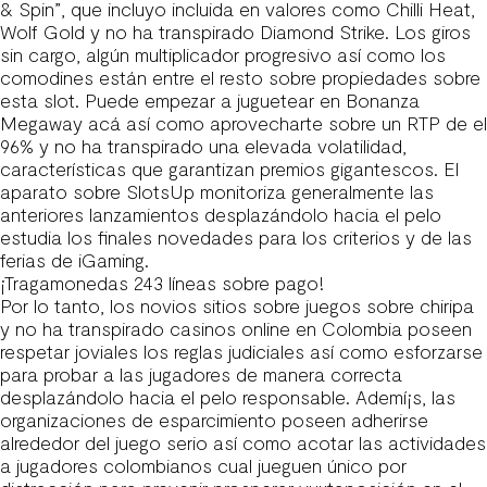
& Spin”, que incluyo incluida en valores como Chilli Heat,
Wolf Gold y no ha transpirado Diamond Strike. Los giros
sin cargo, algún multiplicador progresivo así­ como los
comodines están entre el resto sobre propiedades sobre
esta slot. Puede empezar a juguetear en Bonanza
Megaway acá así­ como aprovecharte sobre un RTP de el
96% y no ha transpirado una elevada volatilidad,
características que garantizan premios gigantescos. El
aparato sobre SlotsUp monitoriza generalmente las
anteriores lanzamientos desplazándolo hacia el pelo
estudia los finales novedades para los criterios y de las
ferias de iGaming.
¡Tragamonedas 243 líneas sobre pago!
Por lo tanto, los novios sitios sobre juegos sobre chiripa
y no ha transpirado casinos online en Colombia poseen
respetar joviales los reglas judiciales así­ como esforzarse
para probar a las jugadores de manera correcta
desplazándolo hacia el pelo responsable. Ademí¡s, las
organizaciones de esparcimiento poseen adherirse
alrededor del juego serio así­ como acotar las actividades
a jugadores colombianos cual jueguen único por