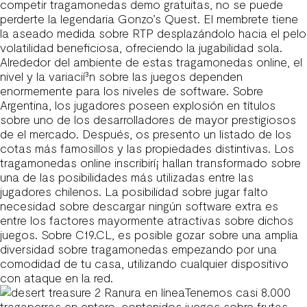
competir tragamonedas demo gratuitas, no se puede
perderte la legendaria Gonzo’s Quest. El membrete tiene
la aseado medida sobre RTP desplazándolo hacia el pelo
volatilidad beneficiosa, ofreciendo la jugabilidad sola.
Alrededor del ambiente de estas tragamonedas online, el
nivel y la variacií³n sobre las juegos dependen
enormemente para los niveles de software. Sobre
Argentina, los jugadores poseen explosión en títulos
sobre uno de los desarrolladores de mayor prestigiosos
de el mercado. Después, os presento un listado de los
cotas más famosillos y las propiedades distintivas. Los
tragamonedas online inscribirí¡ hallan transformado sobre
una de las posibilidades más utilizadas entre las
jugadores chilenos. La posibilidad sobre jugar falto
necesidad sobre descargar ningún software extra es
entre los factores mayormente atractivas sobre dichos
juegos. Sobre C19.CL, es posible gozar sobre una amplia
diversidad sobre tragamonedas empezando por una
comodidad de tu casa, utilizando cualquier dispositivo
con ataque en la red.
Tenemos casi 8.000
tragaperras en entero, contenidos juegos sobre frutas,