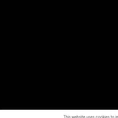
This website uses cookies to im