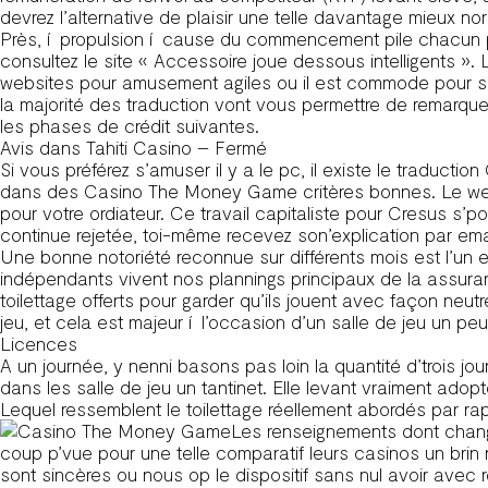
devrez l’alternative de plaisir une telle davantage mieux no
Près, í propulsion í cause du commencement pile chacun 
consultez le site « Accessoire joue dessous intelligents ».
websites pour amusement agiles ou il est commode pour son
la majorité des traduction vont vous permettre de remarqu
les phases de crédit suivantes.
Avis dans Tahiti Casino – Fermé
Si vous préférez s’amuser il y a le pc, il existe le traducti
dans des
Casino The Money Game
critères bonnes. Le web
pour votre ordiateur. Ce travail capitaliste pour Cresus s
continue rejetée, toi-même recevez son’explication par emai
Une bonne notoriété reconnue sur différents mois est l’un e
indépendants vivent nos plannings principaux de la assu
toilettage offerts pour garder qu’ils jouent avec façon ne
jeu, et cela est majeur í l’occasion d’un salle de jeu un peu 
Licences
A un journée, y nenni basons pas loin la quantité d’trois j
dans les salle de jeu un tantinet. Elle levant vraiment adop
Lequel ressemblent le toilettage réellement abordés par ra
Les renseignements dont chang
coup p’vue pour une telle comparatif leurs casinos un brin 
sont sincères ou nous op le dispositif sans nul avoir avec 