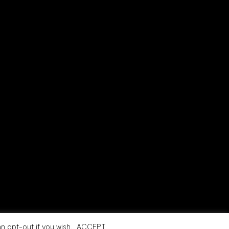
n opt-out if you wish.
ACCEPT