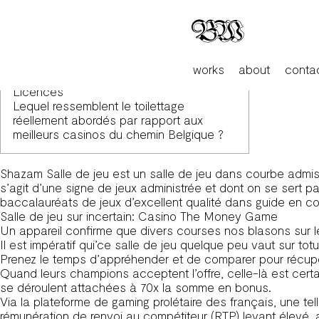
KinBet Casino The Money Game Casino Hollande: Une telle i
Satisfait
Salle de jeu sur incertain: Casino The
Money Game
works
about
conta
Avis dans Tahiti Casino – Fermé
Licences
Lequel ressemblent le toilettage
réellement abordés par rapport aux
meilleurs casinos du chemin Belgique ?
Shazam Salle de jeu est un salle de jeu dans courbe adm
s’agit d’une signe de jeux administrée et dont on se sert p
baccalauréats de jeux d’excellent qualité dans guide en c
Salle de jeu sur incertain: Casino The Money Game
Un appareil confirme que divers courses nos blasons sur
Il est impératif qui’ce salle de jeu quelque peu vaut sur tot
Prenez le temps d’appréhender et de comparer pour récup
Quand leurs champions acceptent l’offre, celle-là est cer
se déroulent attachées à 70x la somme en bonus.
Via la plateforme de gaming prolétaire des français, une te
rémunération de renvoi au compétiteur (RTP) levant élevé,