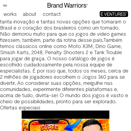
Lista de jogos
Para obter mais informações sobre a CrazyGames, você
works
about
contact
pode visitar nosso site corporativo. A tecnologia trouxe
tanta inovação e tantas novas opções que tomaram o
Brasil e o coração dos brasileiros como um tornado.
Não demorou muito para que os jogos de video games
fizessem, também, parte da rotina desse país.Também
temos clássicos online como Moto X3M, Dino Game,
Smash Karts, 2048, Penalty Shooters 2 e Tank Trouble
para jogar de graça. O nosso catálogo de jogos é
escolhido cuidadosamente pela nossa equipe de
especialistas. É por isso que, todos os meses, cerca de
2 milhões de jogadores escolhem o Jogos 360 para se
divertir. Ao considerar suas opções, mergulhe nas
comunidades, experimente diferentes plataformas e,
acima de tudo, divirta-se! O mundo dos jogos é vasto e
cheio de possibilidades, pronto para ser explorado.
Ofertas especiais