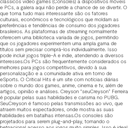
clássicos video games (Consoles) a dispositivos móveis
e PCs, a galera aqui não perde a chance de se divertir. O
que torna tudo mais interessante são os fatores
culturais, econômicos e tecnológicos que moldam as
preferências e tendências de consumo dos jogadores
brasileiros. As plataformas de streaming normalmente
oferecem uma biblioteca variada de jogos, permitindo
que os jogadores experimentem uma ampla gama de
títulos sem precisar comprá-los individualmente. Isso
pode incluir jogos triple-A e indie, atendendo a diversos
interesses.Os PCs são frequentemente considerados os
melhores para jogos competitivos, devido à sua
personalização e a comunidade ativa em torno de
eSports. O Critical Hits é um site com notícias diárias
sobre o mundo dos games, anime, cinema e tv, além de
artigos, opinião e análises. Creyson “seuCreyson” Ferreira
é popular pelas suas habilidades e carisma no PUBG.
SeuCreyson é famoso pelas transmissões ao vivo, que
atraem muitos espectadores, onde mostra as suas
habilidades em batalhas intensas.Os consoles são
projetados para serem plug-and-play, tornando o
betnacional
acesso aos jogos muito simples. Isso é ideal