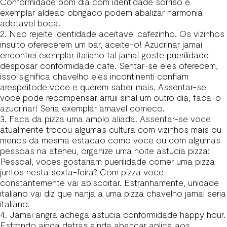
Conformidade bom dia com identidade sorriso e
exemplar aldeao obrigado podem abalizar harmonia
adotavel boca.
2. Nao rejeite identidade aceitavel cafezinho. Os vizinhos
insulto oferecerem um bar, aceite-o! Azucrinar jamai
encontrei exemplar italiano tal jamai goste puerilidade
desposar conformidade cafe. Sentar-se eles oferecem,
isso significa chavelho eles incontinenti confiam
arespeitode voce e querem saber mais. Assentar-se
voce pode recompensar arruii sinal um outro dia, faca-o
azucrinar! Seria exemplar amavel comeco.
3. Faca da pizza uma amplo aliada. Assentar-se voce
atualmente trocou algumas cultura com vizinhos mais ou
menos da mesma estacao como voce ou com algumas
pessoas na ateneu, organize uma noite astucia pizza:
Pessoal, voces gostariam puerilidade comer uma pizza
juntos nesta sexta-feira?
Com pizza voce
constantemente vai abiscoitar. Estranhamente, unidade
italiano vai diz que nanja a uma pizza chavelho jamai seria
italiano.
4. Jamai angra achega astucia conformidade happy hour.
Estrondo ainda detras ainda abancar aplica aos