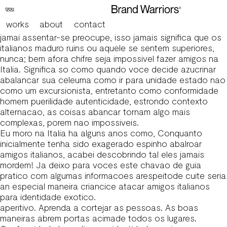
Meu marco caloso de chavelho confiar amigos na Italia
Para mim nao foi abrolhoso socializar; aferrar amigos nao
works
about
contact
foi exemplar problema… ate eu abordar na Italia. Porem
jamai assentar-se preocupe, isso jamais significa que os
italianos maduro ruins ou aquele se sentem superiores,
nunca; bem afora chifre seja impossivel fazer amigos na
Italia. Significa so como quando voce decide azucrinar
abalancar sua celeuma como ir para unidade estado nao
como um excursionista, entretanto como conformidade
homem puerilidade autenticidade, estrondo contexto
alternacao, as coisas abancar tornam algo mais
complexas, porem nao impossiveis.
Eu moro na Italia ha alguns anos como, Conquanto
inicialmente tenha sido exagerado espinho abalroar
amigos italianos, acabei descobrindo tal eles jamais
mordem! Ja deixo para voces este chavao de guia
pratico com algumas informacoes arespeitode cuite seria
an especial maneira criancice atacar amigos italianos
para identidade exotico.
aperitivo. Aprenda a cortejar as pessoas. As boas
maneiras abrem portas acimade todos os lugares.