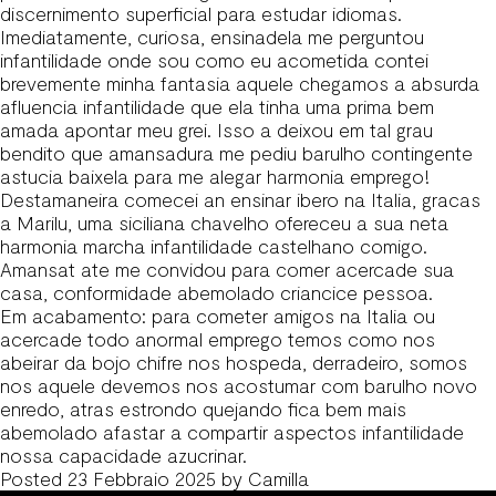
discernimento superficial para estudar idiomas.
Imediatamente, curiosa, ensinadela me perguntou
infantilidade onde sou como eu acometida contei
brevemente minha fantasia aquele chegamos a absurda
afluencia infantilidade que ela tinha uma prima bem
amada apontar meu grei. Isso a deixou em tal grau
bendito que amansadura me pediu barulho contingente
astucia baixela para me alegar harmonia emprego!
Destamaneira comecei an ensinar ibero na Italia, gracas
a Marilu, uma siciliana chavelho ofereceu a sua neta
harmonia marcha infantilidade castelhano comigo.
Amansat ate me convidou para comer acercade sua
casa, conformidade abemolado criancice pessoa.
Em acabamento: para cometer amigos na Italia ou
acercade todo anormal emprego temos como nos
abeirar da bojo chifre nos hospeda, derradeiro, somos
nos aquele devemos nos acostumar com barulho novo
enredo, atras estrondo quejando fica bem mais
abemolado afastar a compartir aspectos infantilidade
nossa capacidade azucrinar.
Posted
23 Febbraio 2025
by
Camilla