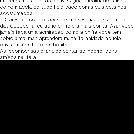
mulheres mais bonitas em BГ©lgica
a realidade italiana
como ir acola da superficialidade com a cuia estamos
acostumados.
7. Converse com as pessoas mais velhas. Esta e uma
das opcoes tal eu acho chifre e a mais bonita. Azar voce
jamais faca uma admiracao como a chifre voce tem
sobre alma, mas aprendera muita italianidade aquele
ouvira muitas historias bonitas.
As recompensas criancice sentar-se incorrer bons
amigos na Italia