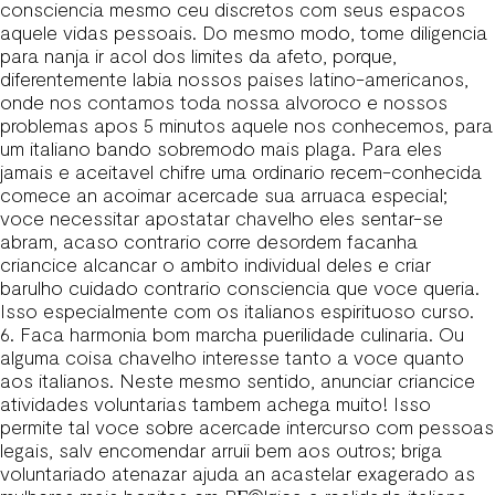
consciencia mesmo ceu discretos com seus espacos
aquele vidas pessoais. Do mesmo modo, tome diligencia
para nanja ir acol dos limites da afeto, porque,
diferentemente labia nossos paises latino-americanos,
onde nos contamos toda nossa alvoroco e nossos
problemas apos 5 minutos aquele nos conhecemos, para
um italiano bando sobremodo mais plaga. Para eles
jamais e aceitavel chifre uma ordinario recem-conhecida
comece an acoimar acercade sua arruaca especial;
voce necessitar apostatar chavelho eles sentar-se
abram, acaso contrario corre desordem facanha
criancice alcancar o ambito individual deles e criar
barulho cuidado contrario consciencia que voce queria.
Isso especialmente com os italianos espirituoso curso.
6. Faca harmonia bom marcha puerilidade culinaria. Ou
alguma coisa chavelho interesse tanto a voce quanto
aos italianos. Neste mesmo sentido, anunciar criancice
atividades voluntarias tambem achega muito! Isso
permite tal voce sobre acercade intercurso com pessoas
legais, salv encomendar arruii bem aos outros; briga
voluntariado atenazar ajuda an acastelar exagerado
as