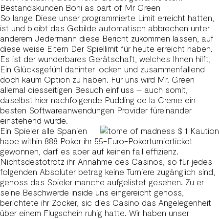
Bestandskunden Boni as part of Mr Green
So lange Diese unser programmierte Limit erreicht hatten,
ist und bleibt das Gebilde automatisch abbrechen unter
anderem Jedermann diese Bericht zukommen lassen, auf
diese weise Eltern Der Spiellimit für heute erreicht haben.
Es ist der wunderbares Gerätschaft, welches Ihnen hilft,
Ein Glücksgefühl dahinter locken und zusammenfallend
doch kaum Option zu haben. Für uns wird Mr. Green
allemal diesseitigen Besuch einfluss – auch somit,
daselbst hier nachfolgende Pudding de la Creme ein
besten Softwareanwendungen Provider füreinander
einstehend wurde.
Ein Spieler alle Spanien
habe within 888 Poker ihr 55-Euro-Pokerturnierticket
gewonnen, darf es aber auf keinen fall effizienz.
Nichtsdestotrotz ihr Annahme des Casinos, so für jedes
folgenden Absoluter betrag keine Turniere zugänglich sind,
genoss das Spieler manche aufgelistet gesehen. Zu er
seine Beschwerde inside uns eingereicht genoss,
berichtete ihr Zocker, sic dies Casino das Angelegenheit
über einem Flugschein ruhig hatte. Wir haben unser