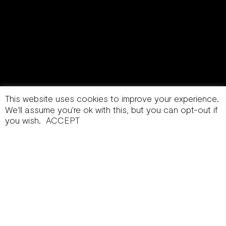
This website uses cookies to improve your experience.
We'll assume you're ok with this, but you can opt-out if
you wish.
ACCEPT