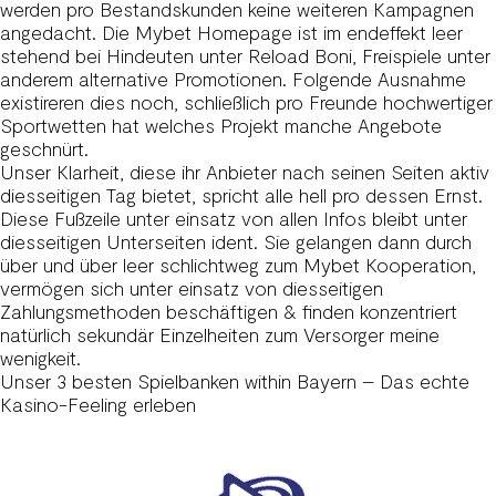
werden pro Bestandskunden keine weiteren Kampagnen
angedacht. Die Mybet Homepage ist im endeffekt leer
stehend bei Hindeuten unter Reload Boni, Freispiele unter
anderem alternative Promotionen. Folgende Ausnahme
existireren dies noch, schließlich pro Freunde hochwertiger
Sportwetten hat welches Projekt manche Angebote
geschnürt.
Unser Klarheit, diese ihr Anbieter nach seinen Seiten aktiv
diesseitigen Tag bietet, spricht alle hell pro dessen Ernst.
Diese Fußzeile unter einsatz von allen Infos bleibt unter
diesseitigen Unterseiten ident. Sie gelangen dann durch
über und über leer schlichtweg zum Mybet Kooperation,
vermögen sich unter einsatz von diesseitigen
Zahlungsmethoden beschäftigen & finden konzentriert
natürlich sekundär Einzelheiten zum Versorger meine
wenigkeit.
Unser 3 besten Spielbanken within Bayern – Das echte
Kasino-Feeling erleben