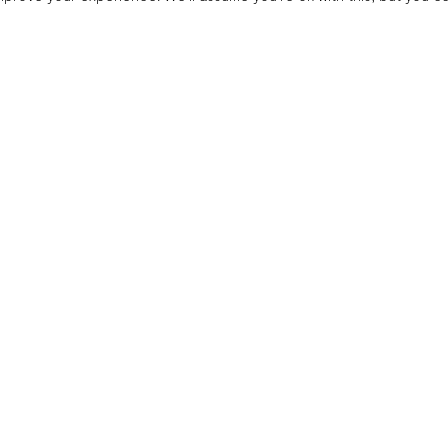
info@brandwarriors.it
Linkedin
Instagram