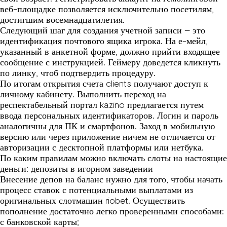
веб-площадке позволяется исключительно посетилям,
достигшим восемнадцатилетия.
Следующий шаг для создания учетной записи – это
идентификация почтового ящика игрока. На е-мейл,
указанный в анкетной форме, должно прийти входящее
сообщение с инструкцией. Геймеру доведется кликнуть
по линку, чтоб подтвердить процедуру.
По итогам открытия счета clients получают доступ к
личному кабинету. Выполнить переход на
респектабельный портал kazino предлагается путем
ввода персональных идентификаторов. Логин и пароль
аналогичны для ПК и смартфонов. Заход в мобильную
версию или через приложение ничем не отличается от
авторизации с десктопной платформы или нетбука.
По каким правилам можно включать слоты на настоящие
деньги: депозиты в игорном заведении
Внесение депов на баланс нужно для того, чтобы начать
процесс ставок с потенциальными выплатами из
оригинальных слотмашин riobet. Осуществить
пополнение достаточно легко проверенными способами:
с банковской карты;