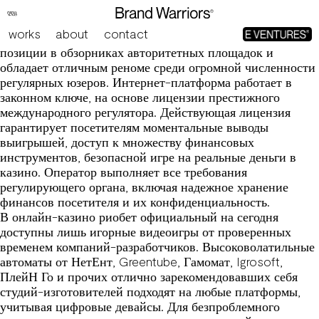
Недавно выпущенные видеослоты от мировых
производителей в kasino риобет он-лайн
works
about
contact
Надежный интернет-ресурс риобет держит наивысшие
позиции в обзорниках авторитетных площадок и
обладает отличным реноме среди огромной численности
регулярных юзеров. Интернет-платформа работает в
законном ключе, на основе лицензии престижного
международного регулятора. Действующая лицензия
гарантирует посетителям моментальные выводы
выигрышей, доступ к множеству финансовых
инструментов, безопасной игре на реальные деньги в
казино. Оператор выполняет все требования
регулирующего органа, включая надежное хранение
финансов посетителя и их конфиденциальность.
В онлайн-казино
риобет официальный
на сегодня
доступны лишь игорные видеоигры от проверенных
временем компаний-разработчиков. Высоковолатильные
автоматы от НетЕнт, Greentube, Гамомат, Igrosoft,
ПлейН Го и прочих отлично зарекомендовавших себя
студий-изготовителей подходят на любые платформы,
учитывая цифровые девайсы. Для безпроблемного