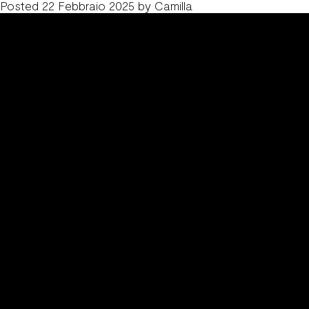
Posted
22 Febbraio 2025
by
Camilla