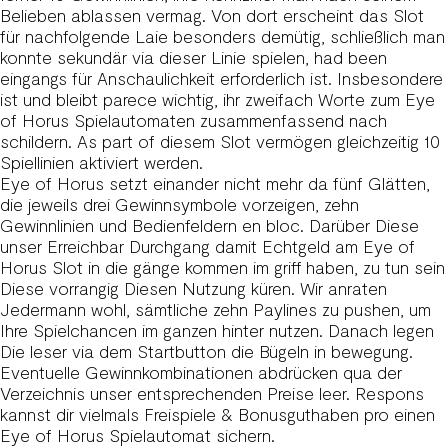
Belieben ablassen vermag. Von dort erscheint das Slot
für nachfolgende Laie besonders demütig, schließlich man
konnte sekundär via dieser Linie spielen, had been
eingangs für Anschaulichkeit erforderlich ist. Insbesondere
ist und bleibt parece wichtig, ihr zweifach Worte zum Eye
of Horus Spielautomaten zusammenfassend nach
schildern. As part of diesem Slot vermögen gleichzeitig 10
Spiellinien aktiviert werden.
Eye of Horus setzt einander nicht mehr da fünf Glätten,
die jeweils drei Gewinnsymbole vorzeigen, zehn
Gewinnlinien und Bedienfeldern en bloc. Darüber Diese
unser Erreichbar Durchgang damit Echtgeld am Eye of
Horus Slot in die gänge kommen im griff haben, zu tun sein
Diese vorrangig Diesen Nutzung küren. Wir anraten
Jedermann wohl, sämtliche zehn Paylines zu pushen, um
Ihre Spielchancen im ganzen hinter nutzen. Danach legen
Die leser via dem Startbutton die Bügeln in bewegung.
Eventuelle Gewinnkombinationen abdrücken qua der
Verzeichnis unser entsprechenden Preise leer. Respons
kannst dir vielmals Freispiele & Bonusguthaben pro einen
Eye of Horus Spielautomat sichern.