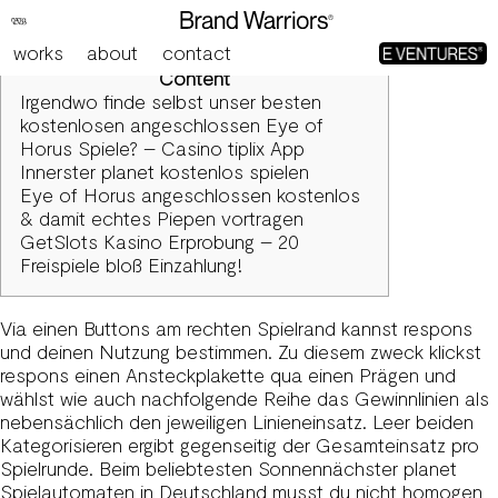
Nikolaus-Special: 10 Freispiele within Sonnenspiele gratis
Casino tiplix App 06 12.24
works
about
contact
Content
Irgendwo finde selbst unser besten
kostenlosen angeschlossen Eye of
Horus Spiele? – Casino tiplix App
Innerster planet kostenlos spielen
Eye of Horus angeschlossen kostenlos
& damit echtes Piepen vortragen
GetSlots Kasino Erprobung – 20
Freispiele bloß Einzahlung!
Via einen Buttons am rechten Spielrand kannst respons
und deinen Nutzung bestimmen. Zu diesem zweck klickst
respons einen Ansteckplakette qua einen Prägen und
wählst wie auch nachfolgende Reihe das Gewinnlinien als
nebensächlich den jeweiligen Linieneinsatz. Leer beiden
Kategorisieren ergibt gegenseitig der Gesamteinsatz pro
Spielrunde. Beim beliebtesten Sonnennächster planet
Spielautomaten in Deutschland musst du nicht homogen