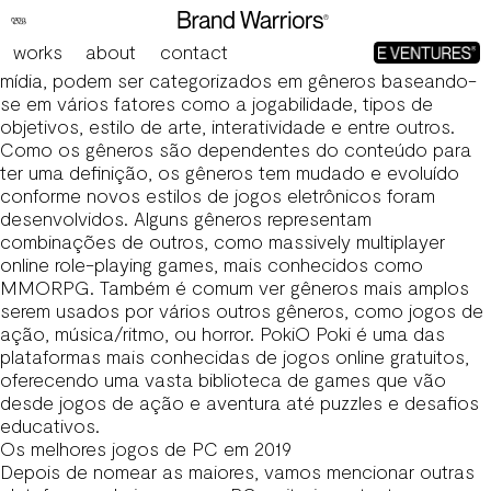
O que é um jogo shovelware?
Jogo do Tigrinho é legal no Brasil?
works
about
contact
Um jogo eletrônico, como a maioria das outras formas de
mídia, podem ser categorizados em gêneros baseando-
se em vários fatores como a jogabilidade, tipos de
objetivos, estilo de arte, interatividade e entre outros.
Como os gêneros são dependentes do conteúdo para
ter uma definição, os gêneros tem mudado e evoluído
conforme novos estilos de jogos eletrônicos foram
desenvolvidos. Alguns gêneros representam
combinações de outros, como massively multiplayer
online role-playing games, mais conhecidos como
MMORPG. Também é comum ver gêneros mais amplos
serem usados por vários outros gêneros, como jogos de
ação, música/ritmo, ou horror. PokiO Poki é uma das
plataformas mais conhecidas de jogos online gratuitos,
oferecendo uma vasta biblioteca de games que vão
desde jogos de ação e aventura até puzzles e desafios
educativos.
Os melhores jogos de PC em 2019
Depois de nomear as maiores, vamos mencionar outras