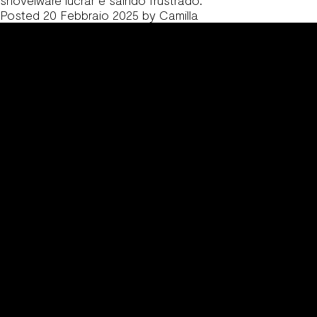
shovelware lucrar e saindo frustrado.
Posted
20 Febbraio 2025
by
Camilla