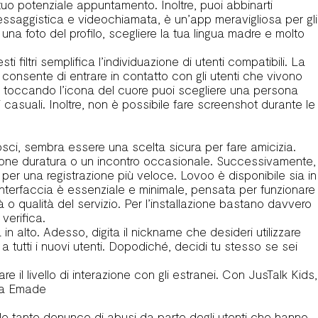
 tuo potenziale appuntamento. Inoltre, puoi abbinarti
essaggistica e videochiamata, è un’app meravigliosa per gli
na foto del profilo, scegliere la tua lingua madre e molto
ti filtri semplifica l’individuazione di utenti compatibili. La
 consente di entrare in contatto con gli utenti che vivono
e, toccando l’icona del cuore puoi scegliere una persona
 casuali. Inoltre, non è possibile fare screenshot durante le
ci, sembra essere una scelta sicura per fare amicizia.
lazione duratura o un incontro occasionale. Successivamente,
per una registrazione più veloce. Lovoo è disponibile sia in
interfaccia è essenziale e minimale, pensata per funzionare
o qualità del servizio. Per l’installazione bastano davvero
 verifica.
a in alto. Adesso, digita il nickname che desideri utilizzare
o a tutti i nuovi utenti. Dopodiché, decidi tu stesso se sei
e il livello di interazione con gli estranei. Con JusTalk Kids,
 da Emade
 le tante denunce di abusi da parte degli utenti che hanno