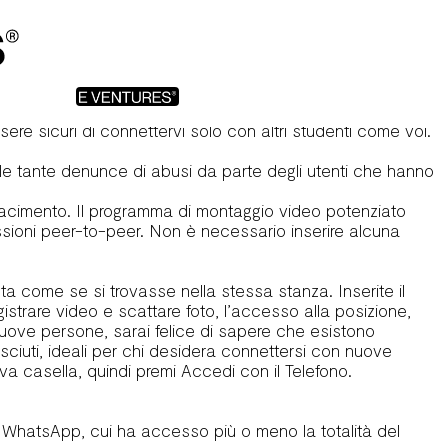
 in qualsiasi momento, desideri interrompere la videochat,
enu principale del servizio, invece, fai clic sul emblem di
ienti da tutto il mondo, offrendo anche la possibilità di
menti appositi, come estensioni per browser o app apposite,
 VPN, che maschera la vostra posizione. Se siete studenti
sere sicuri di connettervi solo con altri studenti come voi.
 le tante denunce di abusi da parte degli utenti che hanno
o piacimento. Il programma di montaggio video potenziato
ssioni peer-to-peer. Non è necessario inserire alcuna
ta come se si trovasse nella stessa stanza. Inserite il
istrare video e scattare foto, l’accesso alla posizione,
uove persone, sarai felice di sapere che esistono
iuti, ideali per chi desidera connettersi con nuove
tiva casella, quindi premi Accedi con il Telefono.
te WhatsApp, cui ha accesso più o meno la totalità del