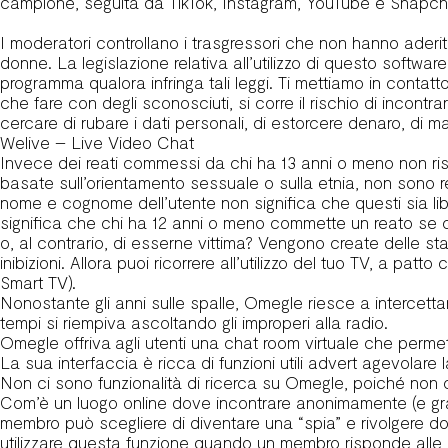
campione, seguita da TikTok, Instagram, YouTube e Snapch
I moderatori controllano i trasgressori che non hanno aderito
donne. La legislazione relativa all’utilizzo di questo softwa
programma qualora infringa tali leggi. Ti mettiamo in conta
che fare con degli sconosciuti, si corre il rischio di inco
cercare di rubare i dati personali, di estorcere denaro, di mani
Welive – Live Video Chat
Invece dei reati commessi da chi ha 13 anni o meno non risp
basate sull’orientamento sessuale o sulla etnia, non sono reat
nome e cognome dell’utente non significa che questi sia lib
significa che chi ha 12 anni o meno commette un reato se ch
o, al contrario, di esserne vittima? Vengono create delle st
inibizioni. Allora puoi ricorrere all’utilizzo del tuo TV, a pat
Smart TV).
Nonostante gli anni sulle spalle, Omegle riesce a intercetta
tempi si riempiva ascoltando gli improperi alla radio.
Omegle offriva agli utenti una chat room virtuale che perm
La sua interfaccia è ricca di funzioni utili advert agevolare 
Non ci sono funzionalità di ricerca su Omegle, poiché non ci 
Com’è un luogo online dove incontrare anonimamente (e gra
membro può scegliere di diventare una “spia” e rivolgere d
utilizzare questa funzione quando un membro risponde alle