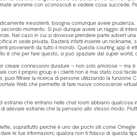
ochiamate anonime con sconosciuti e vedere cosa succede. 
aticamente inesistenti, bisogna comunque avere prudenza. Que
 un secondo momento. Si può dunque avere un raggio di inter
ze. Nel caso in cui si dovesse prendere parte advert una 
ca in sede privata. Basterà infatti inserire un nickname, se
i utenti provenienti da tutto il mondo. Questa courting app è
bello è che per fare questo, si può spaziare dal super world,
i per creare connessioni durature – non solo amorose – ma è i
e con il proprio group e i clienti non è mai stato così facile
, puoi filtrare la ricerca di persone utilizzando la funzione C
ortale Web che permette di fare nuove conoscenze virtuali,
li estranei che entrano nelle chat room abbiano qualcosa in
 di allevare estranei che la pensano allo stesso modo. Piutto
oulette, soprattutto perché è uno dei pochi siti come Omegle s
 le tue informazioni, qualora non ti fidassi di questa tipolo