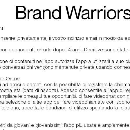
eocha
parlato in precedenza da PC per quanto riguarda le chat. Se,
remendo sul pulsante Davvero?. Per tornare direttamente al m
 permette di avviare conversazioni testuali con utenti proven
utente con cui chattate, potrebbe rilevarlo attraverso stru
ct
ando vi connettete a Omegle è sempre buona norma usare una
nserire (privatamente) il vostro indirizzo email in modo da es
, con sconosciuti, chiude dopo 14 anni. Decisive sono state
ione di contenuti nell’app autorizza l’app a utilizzarli a su
ri. Le conversazioni vengono mantenute private usando conne
re Online
d amici e parenti, con la possibilità di registrare la chiama
ostra età (data di nascita). Adesso consentite all’app di reg
ampliare le
omeagul
tue opportunità di fare videochat con n
 selezione di altre app per fare videochiamate con sconosc
i telefono, accetta le condizioni di utilizzo spuntando la rela
eriti da giovani e giovanissimi: l'app più usata è ampiamen