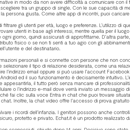
ue native in modo da non avere difficoltà a comunicare con il
scegliere tra un gruppo di single. Con le sue capacità di m
a persona giusta. Come altre app di incontri, puoi caricare u
ltrare gli utenti per età, luogo e preferenze. L’utilizzo di ques
are utenti in base agli interessi, mentre quella per il luogo
gni giorno, quindi assicurati di approfittarne. D’altra part
ibuto fisico o se non ti senti a tuo agio con gli abbinamenti
ll’utente e del destinatario.
rmazioni personali e si connette con persone che non conos
à e selezionare il tipo di relazione desiderata, come una re
re l’indirizzo email oppure si può usare l’account Facebook 
Android ed il suo funzionamento è decisamente intuitivo. L’
ppesantirla, il tutto però senza mancare di professionalità 
ellulare o l’indirizzo e-mail dove verrà inviato un messaggio di
odiché fai clic sulla voce Entra in chat che puoi trovare situat
in chat. Inoltre, la chat video offre l’accesso di prova gratuit
re i ricordi dell’infanzia. I genitori possono anche controllar
sicuro, protetto e privato. Echat.it è un prodotto realizzato
, con sconosciuti, chiude dopo 14 anni. Decisive sono state