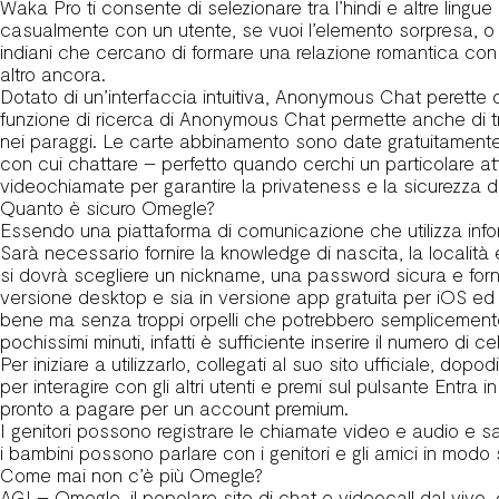
Waka Pro ti consente di selezionare tra l’hindi e altre ling
casualmente con un utente, se vuoi l’elemento sorpresa, o 
indiani che cercano di formare una relazione romantica con l
altro ancora.
Dotato di un’interfaccia intuitiva, Anonymous Chat perette di fi
funzione di ricerca di Anonymous Chat permette anche di trov
nei paraggi. Le carte abbinamento sono date gratuitamente o
con cui chattare – perfetto quando cerchi un particolare attr
videochiamate per garantire la privateness e la sicurezza de
Quanto è sicuro Omegle?
Essendo una piattaforma di comunicazione che utilizza info
Sarà necessario fornire la knowledge di nascita, la localit
si dovrà scegliere un nickname, una password sicura e forni
versione desktop e sia in versione app gratuita per iOS ed 
bene ma senza troppi orpelli che potrebbero semplicemente a
pochissimi minuti, infatti è sufficiente inserire il numero di c
Per iniziare a utilizzarlo, collegati al suo sito ufficiale, dop
per interagire con gli altri utenti e premi sul pulsante Entra 
pronto a pagare per un account premium.
I genitori possono registrare le chiamate video e audio e salva
i bambini possono parlare con i genitori e gli amici in modo 
Come mai non c’è più Omegle?
AGI – Omegle, il popolare sito di chat e videocall dal vivo