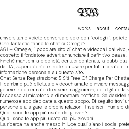
Omegle, Annunciata La Chiusura Della Piattaforma Di Vid
Dopodiché potrai sfruttare gli stessi passaggi di cui ti ho 
fai clic sul pulsante Fermare e poi conferma l’operazione, p
Omegle (in alto). Omegle è un popolare servizio di chat, che
iniziare conversazioni partendo da interessi in comune. Un 
works
about
conta
il che ridurrebbe di molto il vostro anonimato. Quindi qu
universitari e volete conversare solo con “colleghi”, potete i
Che fantastic fanno le chat di Omegle?
AGI – Omegle, il popolare sito di chat e videocall dal vivo
costretto il fondatore advert annunciare il definitivo cease.
Finché mantieni la proprietà dei tuoi contenuti, la pubblicaz
dall’IA, superpotente e facile da usare per tutti i creato
informazione personale su questo sito.
Chat Senza Registrazione: 5 Siti Free Of Charge Per Chatta
Il bambino può effettuare videochiamate e inviare messaggi a
genere e confermate di essere maggiorenni, poi digitate la v
l’accesso al microfono e di mostrare notifiche. Se desideri 
numerose app dedicate a questo scopo. Di seguito trovi una
persone e allargare le proprie relazioni. Inserisci il numero d
Quali sono le app più usate dai giovani?
Quali sono le app più usate dai più giovani
La ricerca ha anche messo in luce quali siano i social pref