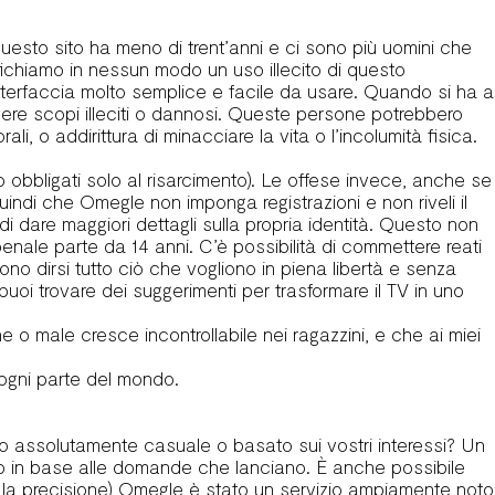
i questo sito ha meno di trent’anni e ci sono più uomini che
ifichiamo in nessun modo un uso illecito di questo
interfaccia molto semplice e facile da usare. Quando si ha a
avere scopi illeciti o dannosi. Queste persone potrebbero
li, o addirittura di minacciare la vita o l’incolumità fisica.
 obbligati solo al risarcimento). Le offese invece, anche se
 quindi che Omegle non imponga registrazioni e non riveli il
 dare maggiori dettagli sulla propria identità. Questo non
nale parte da 14 anni. C’è possibilità di commettere reati
no dirsi tutto ciò che vogliono in piena libertà e senza
i puoi trovare dei suggerimenti per trasformare il TV in uno
 o male cresce incontrollabile nei ragazzini, e che ai miei
 ogni parte del mondo.
o assolutamente casuale o basato sui vostri interessi? Un
ro in base alle domande che lanciano. È anche possibile
 la precisione) Omegle è stato un servizio ampiamente noto