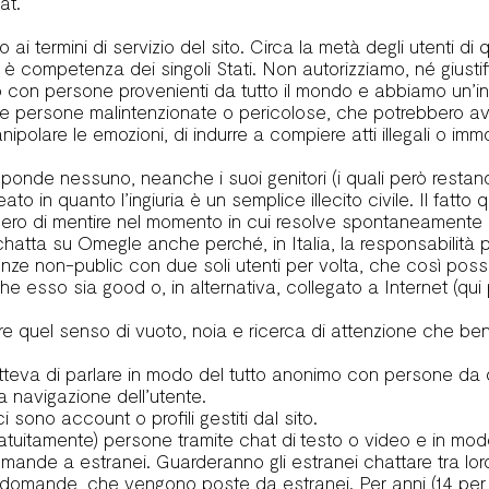
at.
 ai termini di servizio del sito. Circa la metà degli utenti d
re è competenza dei singoli Stati. Non autorizziamo, né giust
tto con persone provenienti da tutto il mondo e abbiamo un’
ntrare persone malintenzionate o pericolose, che potrebbero 
polare le emozioni, di indurre a compiere atti illegali o immora
onde nessuno, neanche i suoi genitori (i quali però restano
o in quanto l’ingiuria è un semplice illecito civile. Il fatto
ero di mentire nel momento in cui resolve spontaneamente di
atta su Omegle anche perché, in Italia, la responsabilità pe
anze non-public con due soli utenti per volta, che così posso
to che esso sia good o, in alternativa, collegato a Internet (qu
re quel senso di vuoto, noia e ricerca di attenzione che bene
etteva di parlare in modo del tutto anonimo con persone da
la navigazione dell’utente.
sono account o profili gestiti dal sito.
tuitamente) persone tramite chat di testo o video e in mod
omande a estranei. Guarderanno gli estranei chattare tra lo
 domande, che vengono poste da estranei. Per anni (14 per