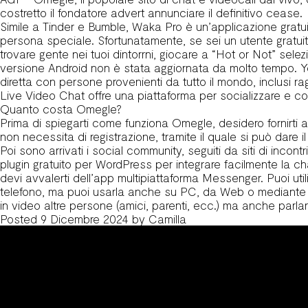
costretto il fondatore advert annunciare il definitivo cease.
Simile a Tinder e Bumble, Waka Pro è un’applicazione gratui
persona speciale. Sfortunatamente, se sei un utente gratui
trovare gente nei tuoi dintorrni, giocare a “Hot or Not” selezi
versione Android non è stata aggiornata da molto tempo. 
diretta con persone provenienti da tutto il mondo, inclusi r
Live Video Chat offre una piattaforma per socializzare e cos
Quanto costa Omegle?
Prima di spiegarti come funziona Omegle, desidero fornirti 
non necessita di registrazione, tramite il quale si può dare 
Poi sono arrivati ​​i social community, seguiti da siti di inco
plugin gratuito per WordPress per integrare facilmente la ch
devi avvalerti dell’app multipiattaforma Messenger. Puoi ut
telefono, ma puoi usarla anche su PC, da Web o mediante l’
in video altre persone (amici, parenti, ecc.) ma anche parla
Posted
9 Dicembre 2024
by
Camilla