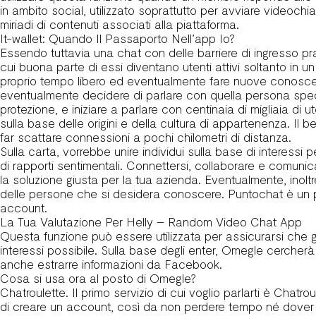
in ambito social, utilizzato soprattutto per avviare vide
miriadi di contenuti associati alla piattaforma.
It-wallet: Quando Il Passaporto Nell’app Io?
Essendo tuttavia una chat con delle barriere di ingresso pr
cui buona parte di essi diventano utenti attivi soltanto in
proprio tempo libero ed eventualmente fare nuove conoscen
eventualmente decidere di parlare con quella persona specifi
protezione, e iniziare a parlare con centinaia di migliaia d
sulla base delle origini e della cultura di appartenenza. Il 
far scattare connessioni a pochi chilometri di distanza.
Sulla carta, vorrebbe unire individui sulla base di interess
di rapporti sentimentali. Connettersi, collaborare e comunicar
la soluzione giusta per la tua azienda. Eventualmente, inoltre
delle persone che si desidera conoscere. Puntochat è un p
account.
La Tua Valutazione Per Helly – Random Video Chat App
Questa funzione può essere utilizzata per assicurarsi che g
interessi possibile. Sulla base degli enter, Omegle cercherà
anche estrarre informazioni da Facebook.
Cosa si usa ora al posto di Omegle?
Chatroulette. Il primo servizio di cui voglio parlarti è Chatr
di creare un account, così da non perdere tempo né dover dare