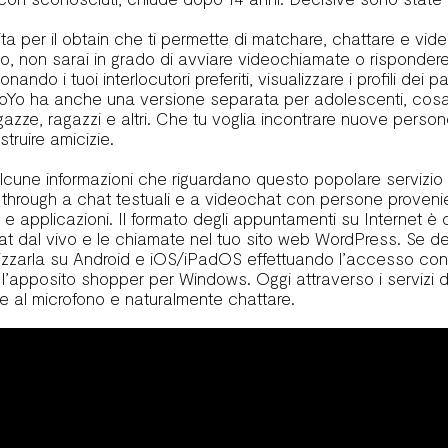
ta per il obtain che ti permette di matchare, chattare e vi
to, non sarai in grado di avviare videochiamate o risponder
onando i tuoi interlocutori preferiti, visualizzare i profili de
YoYo ha anche una versione separata per adolescenti, cos
agazze, ragazzi e altri. Che tu voglia incontrare nuove pers
truire amicizie.
alcune informazioni che riguardano questo popolare servizio 
il through a chat testuali e a videochat con persone provenie
ntri e applicazioni. Il formato degli appuntamenti su Internet è
at dal vivo e le chiamate nel tuo sito web WordPress. Se desi
ilizzarla su Android e iOS/iPadOS effettuando l’accesso con
apposito shopper per Windows. Oggi attraverso i servizi di 
re al microfono e naturalmente chattare.