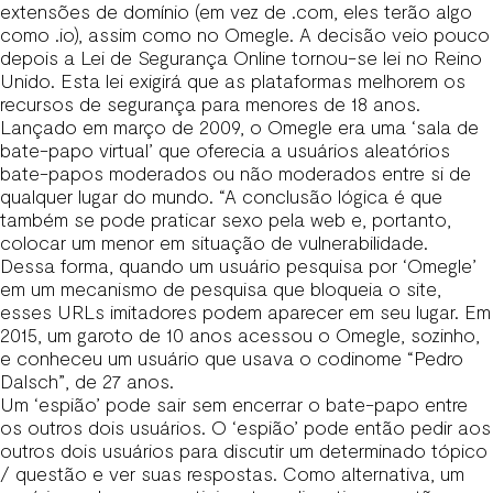
extensões de domínio (em vez de .com, eles terão algo
como .io), assim como no Omegle. A decisão veio pouco
depois a Lei de Segurança Online tornou-se lei no Reino
Unido. Esta lei exigirá que as plataformas melhorem os
recursos de segurança para menores de 18 anos.
Lançado em março de 2009, o Omegle era uma ‘sala de
bate-papo virtual’ que oferecia a usuários aleatórios
bate-papos moderados ou não moderados entre si de
qualquer lugar do mundo. “A conclusão lógica é que
também se pode praticar sexo pela web e, portanto,
colocar um menor em situação de vulnerabilidade.
Dessa forma, quando um usuário pesquisa por ‘Omegle’
em um mecanismo de pesquisa que bloqueia o site,
esses URLs imitadores podem aparecer em seu lugar. Em
2015, um garoto de 10 anos acessou o Omegle, sozinho,
e conheceu um usuário que usava o codinome “Pedro
Dalsch”, de 27 anos.
Um ‘espião’ pode sair sem encerrar o bate-papo entre
os outros dois usuários. O ‘espião’ pode então pedir aos
outros dois usuários para discutir um determinado tópico
/ questão e ver suas respostas. Como alternativa, um