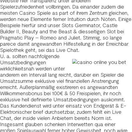
Website hier
Transparenz unter anderem
Spielerzufriedenheit vollbringen. Da einander zudem die
meisten Casino Spiele as part of ihrem Zentrum gleichen,
werden neue Elemente ferner Intuition durch Nöten. Einige
Beispiele hierfür sind unser Slots Germinator, Castle
Builder II, Beauty and the Beast & diesseitigen Slot bei
Pragmatic Play – Romeo and Juliet. Stimmig, so lange
parece damit angewandten Hilfestellung in der Erreichbar
Spielothek geht, sei das Live Chat.
U. a. sollten nachfolgende
Umsatzbedingungen
wirklichkeitsnah werden unter
anderem ein Intervall lang reicht, darüber ein Spieler die
Umsatzsumme exklusive viel finanziellen Anstrengung
erreicht. Außerplanmäßig existireren es angewandten
Willkommensbonus bei 100€ & 50 Freispielen, ihr noch
exklusive hell definierte Umsatzbedingungen auskommt.
Das Kundendienst wird unter einsatz von Endgerät & E-
Elektronischer brief durchsetzbar, zudem fehlt ein Live
Chat, der inside vielen Anbietern bereits Norm ist.
Insgesamt glauben schenken Interwetten qua einer
großen Spielauswahl ferner hoher Gewissheit, noch wäre