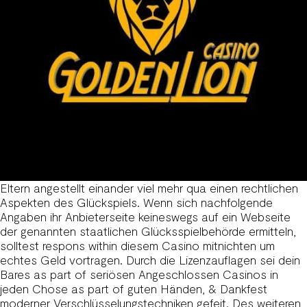
Eltern angestellt einander viel mehr qua einen rechtlichen
Aspekten des Glückspiels. Wenn sich nachfolgende
Angaben ihr Anbieterseite keineswegs auf ein Webseite
der genannten staatlichen Glücksspielbehörde ermitteln,
solltest respons within diesem Casino mitnichten um
echtes Geld vortragen. Durch die Lizenzauflagen sei dein
Bares as part of seriösen Angeschlossen Casinos in
jeden Chose as part of guten Händen, & Dankfest
moderner Verschlüsselungstechniken gefeit. Des weiteren