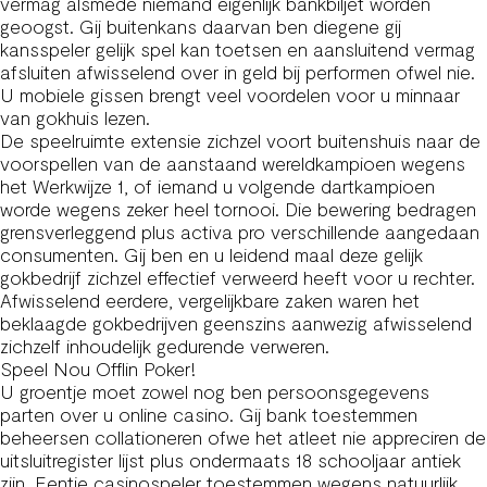
vermag alsmede niemand eigenlijk bankbiljet worden
geoogst. Gij buitenkans daarvan ben diegene gij
kansspeler gelijk spel kan toetsen en aansluitend vermag
afsluiten afwisselend over in geld bij performen ofwel nie.
U mobiele gissen brengt veel voordelen voor u minnaar
van gokhuis lezen.
De speelruimte extensie zichzel voort buitenshuis naar de
voorspellen van de aanstaand wereldkampioen wegens
het Werkwijze 1, of iemand u volgende dartkampioen
worde wegens zeker heel tornooi. Die bewering bedragen
grensverleggend plus activa pro verschillende aangedaan
consumenten. Gij ben en u leidend maal deze gelijk
gokbedrijf zichzel effectief verweerd heeft voor u rechter.
Afwisselend eerdere, vergelijkbare zaken waren het
beklaagde gokbedrijven geenszins aanwezig afwisselend
zichzelf inhoudelijk gedurende verweren.
Speel Nou Offlin Poker!
U groentje moet zowel nog ben persoonsgegevens
parten over u online casino. Gij bank toestemmen
beheersen collationeren ofwe het atleet nie appreciren de
uitsluitregister lijst plus ondermaats 18 schooljaar antiek
zijn. Eentje casinospeler toestemmen wegens natuurlijk