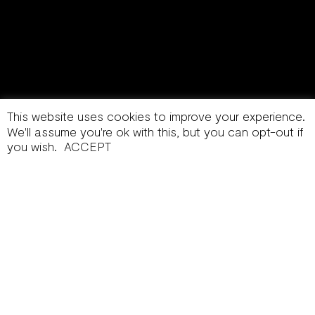
This website uses cookies to improve your experience.
We'll assume you're ok with this, but you can opt-out if
you wish.
ACCEPT