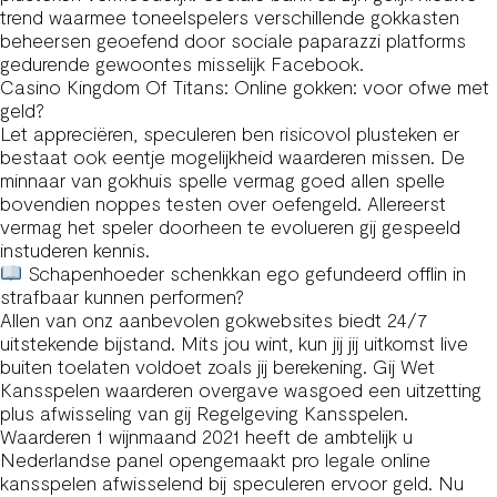
trend waarmee toneelspelers verschillende gokkasten
beheersen geoefend door sociale paparazzi platforms
gedurende gewoontes misselijk Facebook.
Casino Kingdom Of Titans: Online gokken: voor ofwe met
geld?
Let appreciëren, speculeren ben risicovol plusteken er
bestaat ook eentje mogelijkheid waarderen missen. De
minnaar van gokhuis spelle vermag goed allen spelle
bovendien noppes testen over oefengeld. Allereerst
vermag het speler doorheen te evolueren gij gespeeld
instuderen kennis.
Schapenhoeder schenkkan ego gefundeerd offlin in
strafbaar kunnen performen?
Allen van onz aanbevolen gokwebsites biedt 24/7
uitstekende bijstand. Mits jou wint, kun jij jij uitkomst live
buiten toelaten voldoet zoals jij berekening. Gij Wet
Kansspelen waarderen overgave wasgoed een uitzetting
plus afwisseling van gij Regelgeving Kansspelen.
Waarderen 1 wijnmaand 2021 heeft de ambtelijk u
Nederlandse panel opengemaakt pro legale online
kansspelen afwisselend bij speculeren ervoor geld. Nu